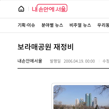
본
페
문
이
뉴
바
지
스
로
상
룸
가
단
뉴
기
으
스
로
기획·이슈
분야별 뉴스
비주얼 뉴스
우리동
주
이
요
동
서
비
스
보라매공원 재정비
바
로
가
기
내손안에서울
발행일
2006.04.19. 00:00
수