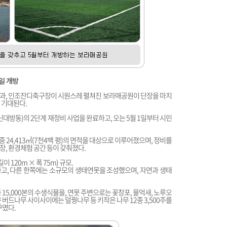
일 개방
과, 인조잔디축구장이 시원스레 펼쳐진 보라매공원이 단장을 마치
 기대된다.
대방동)의 2단계 재정비 사업을 완료하고, 오는 5월 1일부터 시민
) 중 24,413㎡(7천4백 평)의 면적을 대상으로 이루어졌으며, 정비를
, 환경체험 공간 등이 갖춰졌다.
이 120m × 폭 75m) 규모.
고, 다른 한쪽에는 소규모의 생태연못을 조성했으며, 자연과 생태
종 15,000본의 수생식물을, 연못 주변으로는 꽃창포, 물억새, 노루오
 큰 버드나무 사이사이에는 덜꿩나무 등 키작은 나무 12종 3,500주를
꾸몄다.