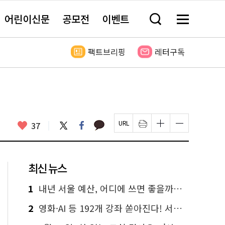
어린이신문
공모전
이벤트
검
메
색
뉴
창
전
열
체
팩트브리핑
레터구독
기
보
기
카
좋
트
페
37
페
인
글
글
카
위
이
아
이
쇄
자
자
오
터
스
요
지
하
크
크
톡
북
U
기
기
기
R
새
크
작
L
창
게
게
최신 뉴스
복
열
변
변
사
림
경
경
하
하
1
내년 서울 예산, 어디에 쓰면 좋을까요? 온라인 투표
기
기
2
영화·AI 등 192개 강좌 쏟아진다! 서울시민대학 선착순 신청