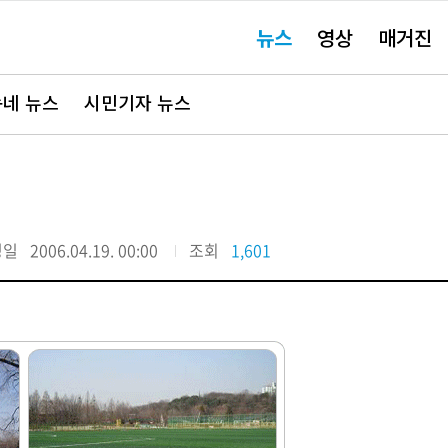
주
뉴스
영상
매거진
요
서
비
스
바
네 뉴스
시민기자 뉴스
로
가
기"
정일
2006.04.19. 00:00
조회
1,601