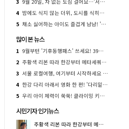
3
9월 20일, 차 없는 도심 걸어요…'서울 걷자 페스티벌' 선착순 5천명
4
밤에도 식지 않는 더위, 도시를 식히는 시원한 해법은?
5
채소 싫어하는 아이도 즐겁게 냠냠! '찾아가는 서울시 식생활 교육' 현장
많이 본 뉴스
1
9월부턴 '기후동행패스' 쓰세요! 39세까지 청년 혜택
2
주황색 리본 따라 한강부터 메타세쿼이아 숲길까지…서울둘레길 15코스
3
서울 로컬여행, 여기부터 시작하세요 '서울에디션25'
4
한강 다리 아래서 영화 한 편! '다리밑 영화관' 무료 상영
5
우리 아이 체력이 쑥쑥! 클라이밍 키즈카페·어린이 체력장
시민기자 인기뉴스
주황색 리본 따라 한강부터 메타세쿼이아 숲길까지…서울둘레길 15코스