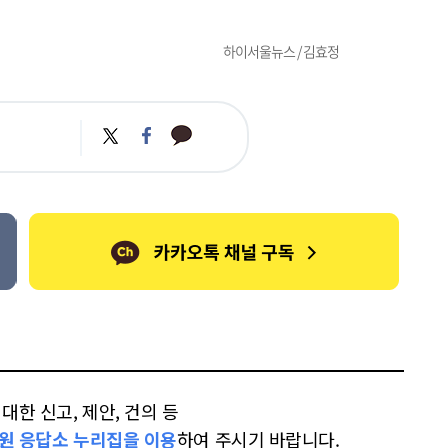
하이서울뉴스 / 김효정
카
트
페
카
위
이
오
터
스
톡
북
한 신고, 제안, 건의 등
원 응답소 누리집을 이용
하여 주시기 바랍니다.