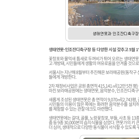
생태연못·인조잔디축구장 등 다양한 시설 갖추고 5월 1
꽃창포와 물억새 틈새로 두꺼비가 튀어 오르는 생태연못
고 개방돼, 시민들에게 생활의 여유로움을 안겨줄 것으로
서울시는 지난해 8월부터 추진해온 보라매공원(동작구 신
들에게 개방한다.
2차 재정비사업은 공원 총면적 415,141㎡(12만 5천 평
마친 보라매공원에는 생태연못, 음악분수, 인조잔디축구장
새롭게 조성된 생태연못은 총 면적이 9,070㎡(2,743평, 길
시민들의 이용이 많은 쪽에는 화려한 음악분수를 설치하
를 체험할 수 있는 관찰 데크도 마련했다.
생태연못에는 갈대, 골풀, 노랑꽃창포, 부들, 사초 등 13
줌 등 9종 30,000본의 습지식물을 심었다. 연못가의 키
더 심어, 생태적으로 다양한 동식물이 서식할 수 있도록 