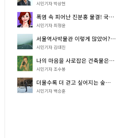
시민기자 박상현
폭염 속 피어난 진분홍 물결! 국립중앙박물관 배롱나무 명소
시민기자 최정윤
서울역사박물관 이렇게 많았어? 주말마다 한 곳씩 떠나는 역사 산책
시민기자 김대진
나의 마음을 사로잡은 건축물은? '서울시 건축상' 수상작 공개!
시민기자 조수봉
더울수록 더 걷고 싶어지는 숲길! 서울둘레길 '아차산 코스'
시민기자 백승훈