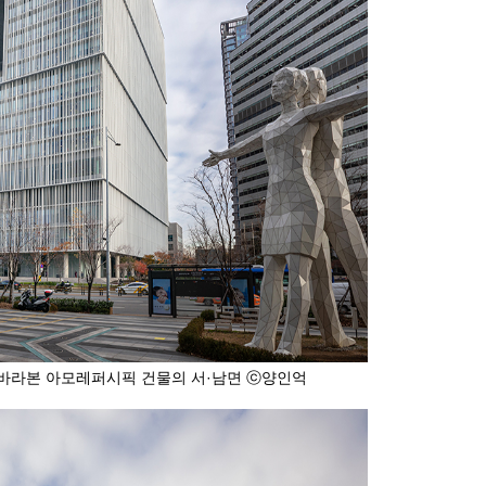
 바라본 아모레퍼시픽 건물의 서·남면 ⓒ양인억