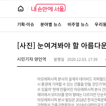
본
페
문
이
뉴
바
지
스
로
상
룸
가
단
뉴
기
으
스
로
기획·이슈
분야별 뉴스
비주얼 뉴스
우리동
주
이
요
동
서
비
스
[사진] 눈여겨봐야 할 아름다운
바
로
가
기
시민기자 양인억
발행일
2020.12.03. 17:39
아모레퍼시픽 본사의 설계자 데이비드 치퍼필드(Davi
시 풍경에 기여할 수 있는 건물을 만들 것인가’
수 있을까’ 현재 만들어진 아모레퍼시픽 본사 건
제미에서 모티브를 얻어 형태는 다르지만 단순하고
아모레퍼시픽 본사 빌딩은 2018년 한국건축문화
가협회상 건축가협회장상, 2018년 대한민국