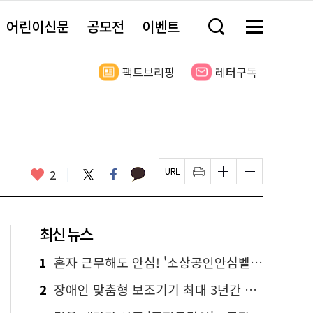
어린이신문
공모전
이벤트
검
메
색
뉴
창
전
열
체
팩트브리핑
레터구독
기
보
기
카
좋
트
페
2
페
인
글
글
카
위
이
아
이
쇄
자
자
오
터
스
요
지
하
크
크
톡
북
U
기
기
기
R
새
크
작
L
창
게
게
최신 뉴스
복
열
변
변
사
림
경
경
하
하
1
혼자 근무해도 안심! '소상공인안심벨' 신청하세요
기
기
2
장애인 맞춤형 보조기기 최대 3년간 무상 대여…삶의 질 높인다