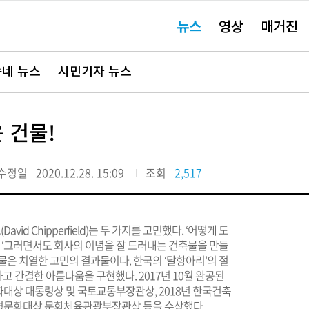
주
뉴스
영상
매거진
요
서
비
스
바
네 뉴스
시민기자 뉴스
로
가
기"
 건물!
수정일
2020.12.28. 15:09
조회
2,517
d Chipperfield)는 두 가지를 고민했다. ‘어떻게 도
와 ‘그러면서도 회사의 이념을 잘 드러내는 건축물을 만들
물은 치열한 고민의 결과물이다. 한국의 ‘달항아리'의 절
 간결한 아름다움을 구현했다. 2017년 10월 완공된
대상 대통령상 및 국토교통부장관상, 2018년 한국건축
조경문화대상 문화체육관광부장관상 등을 수상했다.