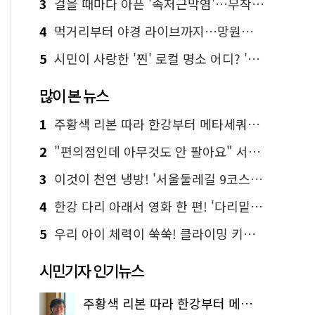
3
걸을 때마다 아픈 '족저근막염'…무작정 참지 말고 '이것' 해보세요!
4
먹거리부터 야경 라이브까지…망원한강공원 알짜 코스
5
시민이 사랑한 '찐' 로컬 명소 어디? '서울에디션25' 추천 코스
많이 본 뉴스
1
주황색 리본 따라 한강부터 메타세쿼이아 숲길까지…서울둘레길 15코스
2
"편의점인데 아무것도 안 팔아요" 서울에서 가장 특별한 편의점의 정체
3
이것이 천연 냉방! '서울둘레길 9코스'로 숲속 피서 떠나볼까
4
한강 다리 아래서 영화 한 편! '다리밑 영화관' 무료 상영
5
우리 아이 체력이 쑥쑥! 클라이밍 키즈카페·어린이 체력장
시민기자 인기뉴스
주황색 리본 따라 한강부터 메타세쿼이아 숲길까지…서울둘레길 15코스