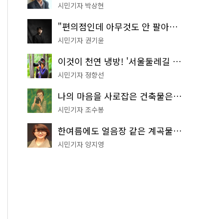
시민기자 박상현
"편의점인데 아무것도 안 팔아요" 서울에서 가장 특별한 편의점의 정체
시민기자 권기윤
이것이 천연 냉방! '서울둘레길 9코스'로 숲속 피서 떠나볼까
시민기자 정향선
나의 마음을 사로잡은 건축물은? '서울시 건축상' 수상작 공개!
시민기자 조수봉
한여름에도 얼음장 같은 계곡물! 서울 '진관사 계곡'이 천국이네~
시민기자 양지영