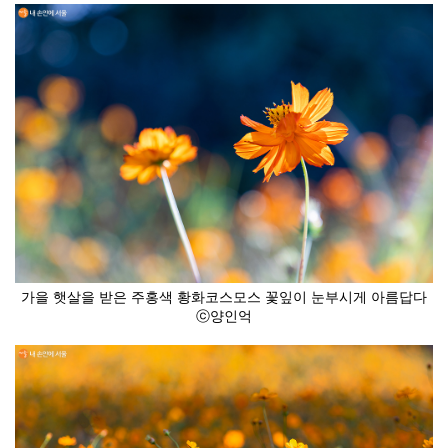
가을 햇살을 받은 주홍색 황화코스모스 꽃잎이 눈부시게 아름답다
ⓒ양인억