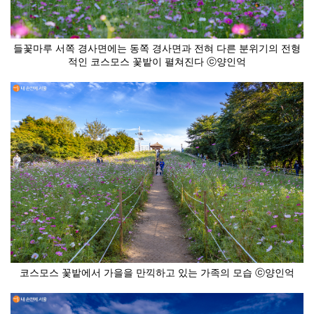
들꽃마루 서쪽 경사면에는 동쪽 경사면과 전혀 다른 분위기의 전형
적인 코스모스 꽃밭이 펼쳐진다 ⓒ양인억
코스모스 꽃밭에서 가을을 만끽하고 있는 가족의 모습 ⓒ양인억