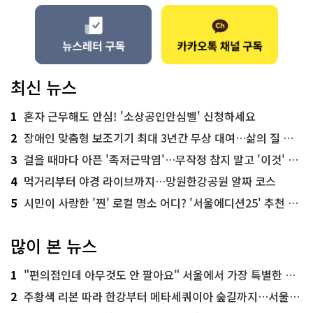
최신 뉴스
1
혼자 근무해도 안심! '소상공인안심벨' 신청하세요
2
장애인 맞춤형 보조기기 최대 3년간 무상 대여…삶의 질 높인다
3
걸을 때마다 아픈 '족저근막염'…무작정 참지 말고 '이것' 해보세요!
4
먹거리부터 야경 라이브까지…망원한강공원 알짜 코스
5
시민이 사랑한 '찐' 로컬 명소 어디? '서울에디션25' 추천 코스
많이 본 뉴스
1
"편의점인데 아무것도 안 팔아요" 서울에서 가장 특별한 편의점의 정체
2
주황색 리본 따라 한강부터 메타세쿼이아 숲길까지…서울둘레길 15코스