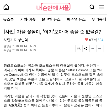
본
페
내
문
이
내
손
검
메
바
지
손
안
색
뉴
로
상
안
주
에
창
전
가
단
에
뉴스홈
기획·이슈
분야별 뉴스
비주얼 뉴스
우리동네
요
서
열
체
기
으
서
서
울
기
보
로
울
비
기
이
-
[사진] 가을 꽃놀이, '여기'보다 더 좋을 순 없을걸?
스
동
서
바
울
좋
시민기자 양인억
0
조회
584
로
시
아
가
대
발행일
2020.10.14. 16:59
요
기
페
S
글
글
표
수정일
2020.10.14. 16:59
이
N
자
자
소
지
S
크
크
통
U
공
기
기
포
황화코스모스
는 국화과 코스모스속의 한해살이 풀이다. 원산지는
R
유
크
작
털
L
하
게
게
멕시코와 아메리카 대륙이다. 영문 이름은 Sulfur Cosmos 또는 Yell
복
기
변
변
ow Cosmos라고 한다. 이름에서 알 수 있듯이 코스모스와 같은 속이
사
경
경
며, 꽃잎 색깔은 주황색 또는 노란색이다. 코로나19로 대부분의 코
하
하
스모스 축제를 비롯한 가을 축제가 열리지 못하는 올해 가을이 아쉽
기
기
기만 하다.
이러한 마음을 달래기에 적합한 곳이 있는데, 가을의 전령인 코스모
스와 황화코스모스를 함께 만나 볼 수 있는 곳으로 올림픽공원의 공
원
9경(九景) 중의 하나인 들꽃마루이다. 올림픽공원은
넓이가 여의