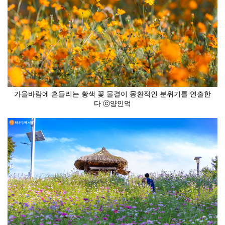
가을바람에 흔들리는 황색 꽃 물결이 몽환적인 분위기를 연출한
다 ⓒ양인억