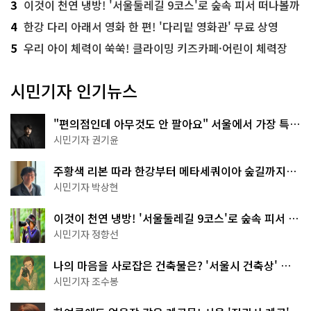
3
이것이 천연 냉방! '서울둘레길 9코스'로 숲속 피서 떠나볼까
4
한강 다리 아래서 영화 한 편! '다리밑 영화관' 무료 상영
5
우리 아이 체력이 쑥쑥! 클라이밍 키즈카페·어린이 체력장
시민기자 인기뉴스
"편의점인데 아무것도 안 팔아요" 서울에서 가장 특별
한 편의점의 정체
시민기자 권기윤
주황색 리본 따라 한강부터 메타세쿼이아 숲길까지…
서울둘레길 15코스
시민기자 박상현
이것이 천연 냉방! '서울둘레길 9코스'로 숲속 피서 떠
나볼까
시민기자 정향선
나의 마음을 사로잡은 건축물은? '서울시 건축상' 수
상작 공개!
시민기자 조수봉