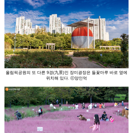
올림픽공원의 또 다른 9경(九景)인 장미광장은 들꽃마루 바로 옆에
위치해 있다. ⓒ양인억