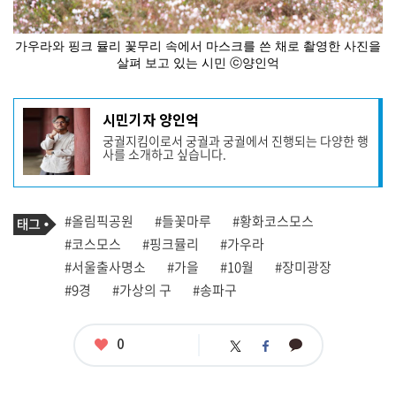
가우라와 핑크 뮬리 꽃무리 속에서 마스크를 쓴 채로 촬영한 사진을
살펴 보고 있는 시민 ⓒ양인억
기
시민기자 양인억
사
궁궐지킴이로서 궁궐과 궁궐에서 진행되는 다양한 행
작
사를 소개하고 싶습니다.
성
자
프
로
기
필
태
#올림픽공원
#들꽃마루
#황화코스모스
사
그
관
#코스모스
#핑크뮬리
#가우라
련
#서울출사명소
#가을
#10월
#장미광장
태
그
#9경
#가상의 구
#송파구
좋
0
카
트
페
아
카
위
이
요
오
터
스
톡
북