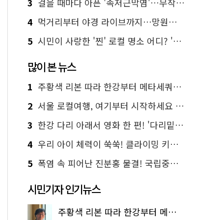
3
걸을 때마다 아픈 '족저근막염'…무작정 참지 말고 '이것' 해보세요!
4
먹거리부터 야경 라이브까지…망원한강공원 알짜 코스
5
시민이 사랑한 '찐' 로컬 명소 어디? '서울에디션25' 추천 코스
많이 본 뉴스
1
주황색 리본 따라 한강부터 메타세쿼이아 숲길까지…서울둘레길 15코스
2
서울 로컬여행, 여기부터 시작하세요 '서울에디션25'
3
한강 다리 아래서 영화 한 편! '다리밑 영화관' 무료 상영
4
우리 아이 체력이 쑥쑥! 클라이밍 키즈카페·어린이 체력장
5
폭염 속 피어난 진분홍 물결! 국립중앙박물관 배롱나무 명소
시민기자 인기뉴스
주황색 리본 따라 한강부터 메타세쿼이아 숲길까지…서울둘레길 15코스