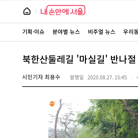
본
페
문
이
뉴
바
지
스
로
상
룸
가
단
뉴
기
으
스
로
기획·이슈
분야별 뉴스
비주얼 뉴스
우리동
주
이
요
동
서
비
스
북한산둘레길 '마실길' 반나절
바
로
가
기
시민기자 최용수
발행일
2020.08.27. 15:45