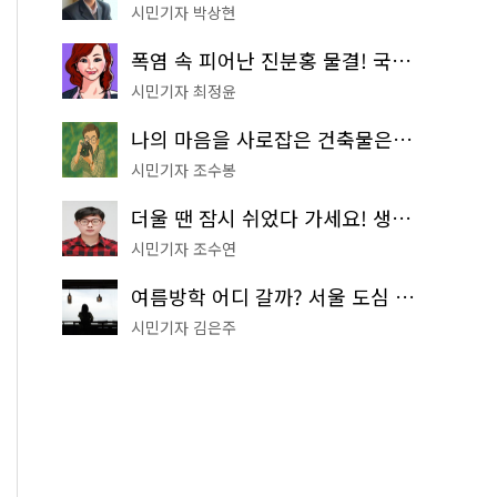
시민기자 박상현
폭염 속 피어난 진분홍 물결! 국립중앙박물관 배롱나무 명소
시민기자 최정윤
나의 마음을 사로잡은 건축물은? '서울시 건축상' 수상작 공개!
시민기자 조수봉
더울 땐 잠시 쉬었다 가세요! 생수 냉장고부터 해피소·무더위쉼터까지
시민기자 조수연
여름방학 어디 갈까? 서울 도심 무료 실내 여행 코스 추천
시민기자 김은주