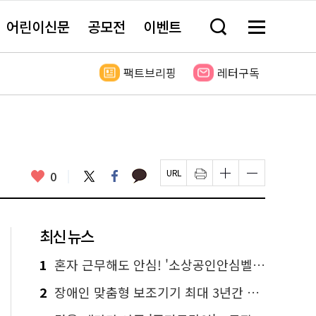
어린이신문
공모전
이벤트
검
메
색
뉴
창
전
열
체
팩트브리핑
레터구독
기
보
기
카
좋
트
페
0
페
인
글
글
카
위
이
아
이
쇄
자
자
오
터
스
요
지
하
크
크
톡
북
U
기
기
기
R
새
크
작
L
창
게
게
최신 뉴스
복
열
변
변
사
림
경
경
하
하
1
혼자 근무해도 안심! '소상공인안심벨' 신청하세요
기
기
2
장애인 맞춤형 보조기기 최대 3년간 무상 대여…삶의 질 높인다