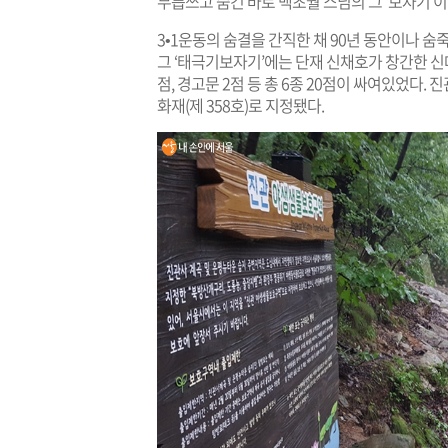
무릅쓰고 숨긴 바로 백초월 스님의 그 ‘보자기’이
3•1운동의 숨결을 간직한 채 90년 동안이나 숨
그 ‘태극기보자기’에는 단재 신채호가 창간한 신대
점, 경고문 2점 등 총 6종 20점이 싸여있었다
화재(제 358호)로 지정됐다.