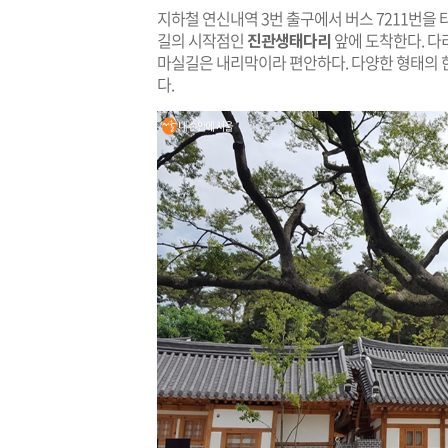
지하철 연신내역 3번 출구에서 버스 7211번을 
길의 시작점인
진관생태다리
앞에 도착한다. 다
마실길은 내리막이라 편안하다. 다양한 형태의 
다.