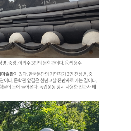
병, 중광, 이외수 3인의 문학관이다. ⓒ최용수
암미술관
이 있다. 한국문단의 기인작가 3인 천상병, 중
학관이다. 문학관 앞길은 천년고찰
진관사
로 가는 길이다.
형물이 눈에 들어온다. 독립운동 당시 사용한 진관사 태