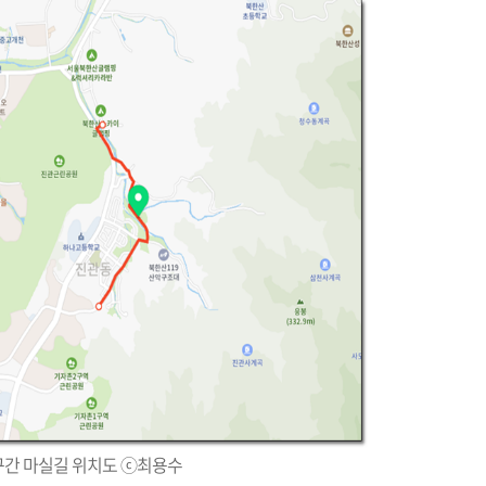
구간 마실길 위치도 ⓒ최용수