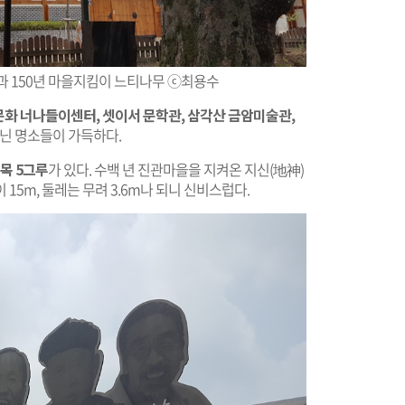
 150년 마을지킴이 느티나무 ⓒ최용수
화 너나들이센터, 셋이서 문학관, 삼각산 금암미술관,
지닌 명소들이 가득하다.
목 5그루
가 있다. 수백 년 진관마을을 지켜온 지신(地神)
15m, 둘레는 무려 3.6m나 되니 신비스럽다.