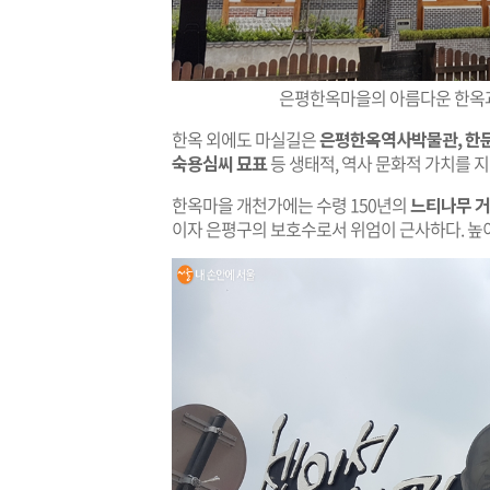
은평한옥마을의 아름다운 한옥과
한옥 외에도 마실길은
은평한옥역사박물관, 한문
숙용심씨 묘표
등 생태적, 역사 문화적 가치를 
한옥마을 개천가에는 수령 150년의
느티나무 거
이자 은평구의 보호수로서 위엄이 근사하다. 높이 