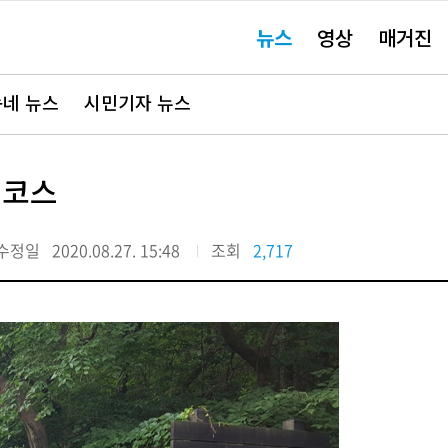
주
뉴스
영상
매거진
요
서
비
스
바
네 뉴스
시민기자 뉴스
로
가
기"
 코스
수정일
2020.08.27. 15:48
조회
2,717