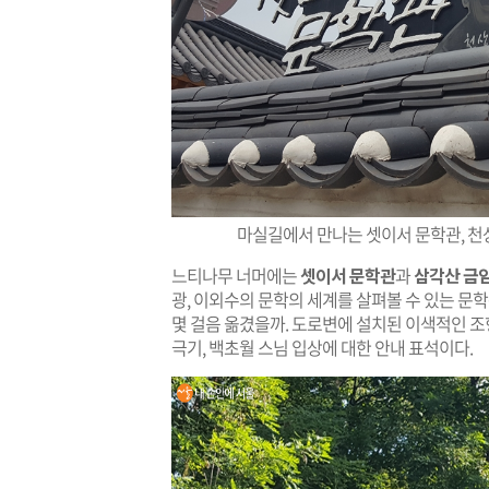
마실길에서 만나는 셋이서 문학관, 천상
느티나무 너머에는
셋이서 문학관
과
삼각산 금
광, 이외수의 문학의 세계를 살펴볼 수 있는 문
몇 걸음 옮겼을까. 도로변에 설치된 이색적인 조
극기, 백초월 스님 입상에 대한 안내 표석이다.