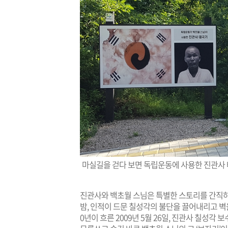
마실길을 걷다 보면 독립운동에 사용한 진관사 태
진관사와 백초월 스님은 특별한 스토리를 간직하고 
밤, 인적이 드문 칠성각의 불단을 끌어내리고 벽을 
0년이 흐른 2009년 5월 26일, 진관사 칠성각 