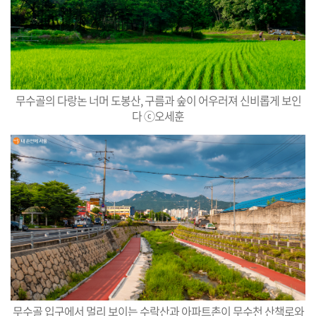
무수골의 다랑논 너머 도봉산, 구름과 숲이 어우러져 신비롭게 보인
다 ⓒ오세훈
무수골 입구에서 멀리 보이는 수락산과 아파트촌이 무수천 산책로와