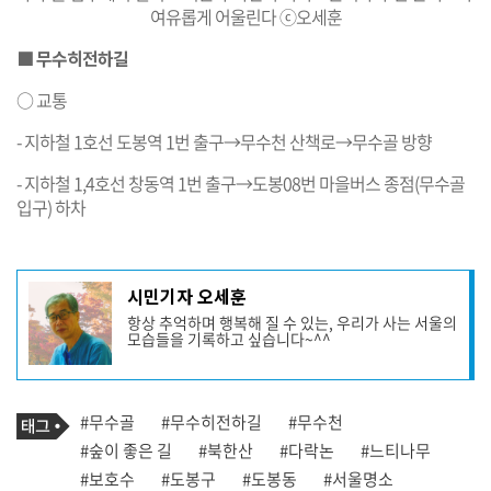
여유롭게 어울린다 ⓒ오세훈
■ 무수히전하길
○ 교통
- 지하철 1호선 도봉역 1번 출구→무수천 산책로→무수골 방향
- 지하철 1,4호선 창동역 1번 출구→도봉08번 마을버스 종점(무수골
입구) 하차
기
시민기자 오세훈
사
항상 추억하며 행복해 질 수 있는, 우리가 사는 서울의
작
모습들을 기록하고 싶습니다~^^
성
자
프
로
기
필
태
#무수골
#무수히전하길
#무수천
사
그
관
#숲이 좋은 길
#북한산
#다락논
#느티나무
련
#보호수
#도봉구
#도봉동
#서울명소
태