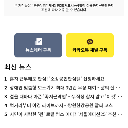
본 저작물은 "공공누리"
제4유형:출처표시+상업적 이용금지+변경금지
조건에 따라 이용 할 수 있습니다.
최신 뉴스
1
혼자 근무해도 안심! '소상공인안심벨' 신청하세요
2
장애인 맞춤형 보조기기 최대 3년간 무상 대여…삶의 질 높인다
3
걸을 때마다 아픈 '족저근막염'…무작정 참지 말고 '이것' 해보세요!
4
먹거리부터 야경 라이브까지…망원한강공원 알짜 코스
5
시민이 사랑한 '찐' 로컬 명소 어디? '서울에디션25' 추천 코스