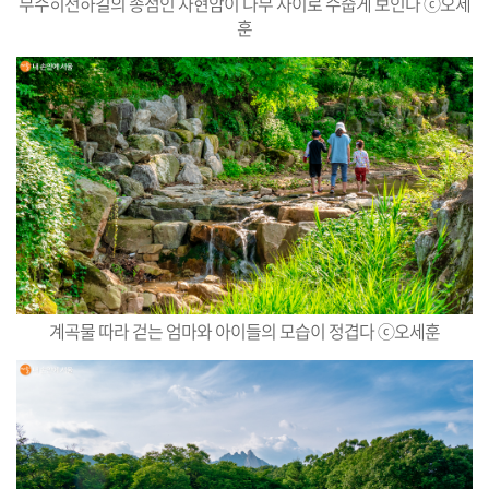
무수히전하길의 종점인 자현암이 나무 사이로 수줍게 보인다 ⓒ오세
훈
계곡물 따라 걷는 엄마와 아이들의 모습이 정겹다 ⓒ오세훈