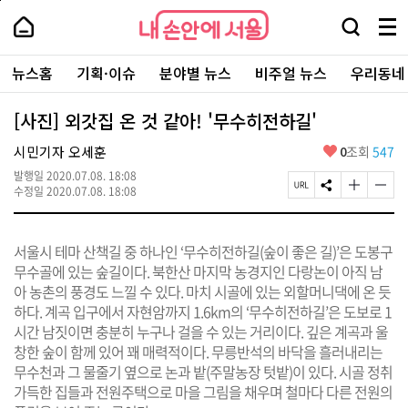
본
페
내
문
이
내
손
검
메
바
지
손
안
색
뉴
로
상
안
주
에
창
전
가
단
에
뉴스홈
기획·이슈
분야별 뉴스
비주얼 뉴스
우리동네
요
서
열
체
기
으
서
서
울
기
보
로
울
비
기
이
-
[사진] 외갓집 온 것 같아! '무수히전하길'
스
동
서
바
울
좋
시민기자 오세훈
0
조회
547
로
시
아
가
대
발행일
2020.07.08. 18:08
요
기
페
S
글
글
표
수정일
2020.07.08. 18:08
이
N
자
자
소
지
S
크
크
통
U
공
기
기
포
서울시 테마 산책길 중 하나인 ‘무수히전하길(숲이 좋은 길)’은 도봉구
R
유
크
작
털
L
하
게
게
무수골에 있는 숲길이다. 북한산 마지막 농경지인 다랑논이 아직 남
복
기
변
변
아 농촌의 풍경도 느낄 수 있다. 마치 시골에 있는 외할머니댁에 온 듯
사
경
경
하다. 계곡 입구에서 자현암까지 1.6km의 ‘무수히전하길’은 도보로 1
하
하
기
기
시간 남짓이면 충분히 누구나 걸을 수 있는 거리이다. 깊은 계곡과 울
창한 숲이 함께 있어 꽤 매력적이다. 무릉반석의 바닥을 흘러내리는
무수천과 그 물줄기 옆으로 논과 밭(주말농장 텃밭)이 있다. 시골 정취
가득한 집들과 전원주택으로 마을 그림을 채우며 철마다 다른 전원의