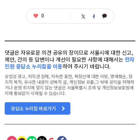
그
좋
0
카
트
페
아
카
위
이
요
오
터
스
톡
북
댓글은 자유로운 의견 공유의 장이므로 서울시에 대한 신고,
제안, 건의 등 답변이나 개선이 필요한 사항에 대해서는
전자
민원 응답소 누리집을 이용
하여 주시기 바랍니다.
상업성 광고, 저작권 침해, 저속한 표현, 특정인에 대한 비방, 명예훼손, 정
치적 목적, 유사한 내용의 반복적 글, 개인정보 유출,그 밖에 공익을 저해하
거나 운영 취지에 맞지 않는 댓글은 서울특별시 조례 및 개인정보보호법에
의해 통보없이 삭제될 수 있습니다.
응답소 누리집 바로가기