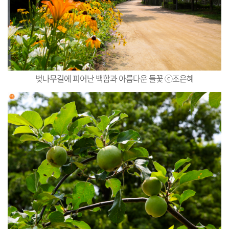
벚나무길에 피어난 백합과 아름다운 들꽃 ⓒ조은혜