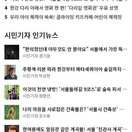
4
한강 다리 아래서 영화 한 편! '다리밑 영화관' 무료 상영
5
우리 아이 체력이 쑥쑥! 클라이밍 키즈카페·어린이 체력장
시민기자 인기뉴스
"편의점인데 아무것도 안 팔아요" 서울에서 가장 특별
한 편의점의 정체
시민기자 권기윤
주황색 리본 따라 한강부터 메타세쿼이아 숲길까지…
서울둘레길 15코스
시민기자 박상현
이것이 천연 냉방! '서울둘레길 9코스'로 숲속 피서 떠
나볼까
시민기자 정향선
나의 마음을 사로잡은 건축물은? '서울시 건축상' 수
상작 공개!
시민기자 조수봉
한여름에도 얼음장 같은 계곡물! 서울 '진관사 계곡'이