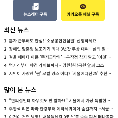
최신 뉴스
1
혼자 근무해도 안심! '소상공인안심벨' 신청하세요
2
장애인 맞춤형 보조기기 최대 3년간 무상 대여…삶의 질 높인다
3
걸을 때마다 아픈 '족저근막염'…무작정 참지 말고 '이것' 해보세요!
4
먹거리부터 야경 라이브까지…망원한강공원 알짜 코스
5
시민이 사랑한 '찐' 로컬 명소 어디? '서울에디션25' 추천 코스
많이 본 뉴스
1
"편의점인데 아무것도 안 팔아요" 서울에서 가장 특별한 편의점의 정체
2
주황색 리본 따라 한강부터 메타세쿼이아 숲길까지…서울둘레길 15코스
3
이것이 천연 냉방! '서울둘레길 9코스'로 숲속 피서 떠나볼까