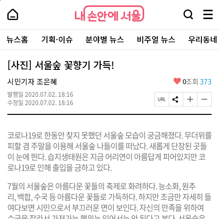
본
페
내
문
이
내
손
검
메
바
지
손
안
색
뉴
로
상
안
주
에
창
전
가
단
에
뉴스홈
기획·이슈
분야별 뉴스
비주얼 뉴스
우리동네
요
서
열
체
기
으
서
서
울
기
보
로
울
비
기
이
-
[사진] 서울숲 꽃향기 가득!
스
동
서
바
울
좋
시민기자 조은혜
0
조회
373
로
시
아
가
대
발행일
2020.07.02. 18:16
요
기
페
S
글
글
표
수정일
2020.07.02. 18:16
이
N
자
자
소
지
S
크
크
통
U
공
기
기
포
코로나19로 한동안 찾지 못했던 서울숲 모습이 궁금해졌다. 무더위를
R
유
크
작
털
L
하
게
게
피할 겸 주말을 이용해 서울숲 나들이를 떠났다. 새롭게 단장된 곳들
복
기
변
변
이 눈에 띈다. 습지생태원은 지금 어리연이 아름답게 피어있지만 코
사
경
경
로나19로 인해 출입을 금하고 있다.
하
하
기
기
7월의 서울숲은 아름다운 꽃들의 축제로 화려하다. 능소화, 원추
리, 백합, 수국 등 아름다운 꽃들로 가득하다. 하지만 조금만 자세히 들
여다보면 시민으로서 부끄러운 면이 보인다. 자신의 만족을 위하여
수국을 잘라서 가져가는 행위는 있어서는 안 된다고 본다. 서울숲은