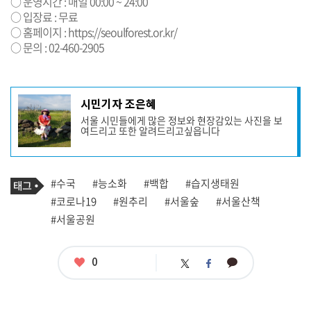
○ 운영시간 : 매일 00:00 ~ 24:00
○ 입장료 : 무료
○ 홈페이지 :
https://seoulforest.or.kr/
○ 문의 : 02-460-2905
기
시민기자 조은혜
사
서울 시민들에게 많은 정보와 현장감있는 사진을 보
작
여드리고 또한 알려드리고싶읍니다
성
자
프
로
기
필
태
#수국
#능소화
#백합
#습지생태원
사
그
관
#코로나19
#원추리
#서울숲
#서울산책
련
#서울공원
태
그
좋
0
카
트
페
아
카
위
이
요
오
터
스
톡
북