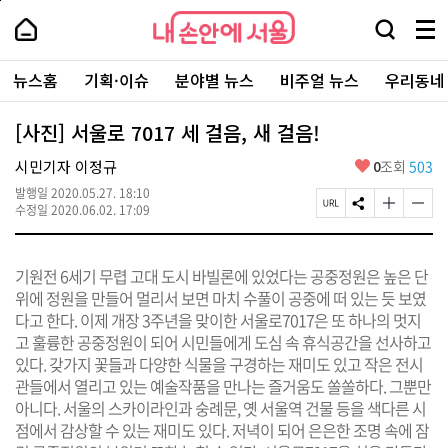
본
페
내
문
이
내
손
검
메
바
지
손
안
색
뉴
로
상
안
주
에
창
전
가
단
에
뉴스홈
기획·이슈
분야별 뉴스
비주얼 뉴스
우리동네
요
서
열
체
기
으
서
서
울
기
보
로
울
비
기
이
-
[사진] 서울로 7017 세 걸음, 새 걸음!
스
동
서
바
울
좋
시민기자 이정규
0
조회
503
로
시
아
가
대
발행일
2020.05.27. 18:10
요
기
페
S
글
글
표
수정일
2020.06.02. 17:09
이
N
자
자
소
지
S
크
크
통
U
공
기
기
포
기원전 6세기 무렵 고대 도시 바빌론에 있었다는 공중정원은 높은 단
R
유
크
작
털
L
하
게
게
위에 정원을 만들어 멀리서 보면 마치 수풀이 공중에 떠 있는 듯 보였
복
기
변
변
다고 한다. 이제 개장 3주년을 맞이한 서울로7017은 또 하나의 멋지
사
경
경
고 훌륭한 공중정원이 되어 시민들에게 도심 속 휴식공간을 선사하고
하
하
기
기
있다. 갖가지 꽃들과 다양한 식물을 구경하는 재미도 있고 작은 전시
관들에서 열리고 있는 예술작품을 만나는 즐거움도 쏠쏠하다. 그뿐만
아니다. 서울의 스카이라인과 숭례문, 옛 서울역 건물 등을 색다른 시
점에서 감상할 수 있는 재미도 있다. 저녁이 되어 은은한 조명 속에 잠