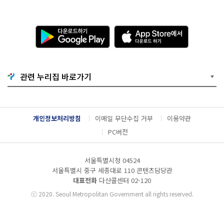
다
A
운
p
로
p
드
S
하
t
기
o
관련 누리집 바로가기
G
r
o
e
o
에
g
서
l
다
개인정보처리방침
이메일 무단수집 거부
이용약관
e
운
P
로
PC버전
l
드
a
하
y
기
서울특별시청 04524
서울특별시 중구 세종대로 110 콘텐츠담당관
대표전화
다산콜센터
02-120
ⓒ
2020. Seoul Metropolitan Government all rights reserved.