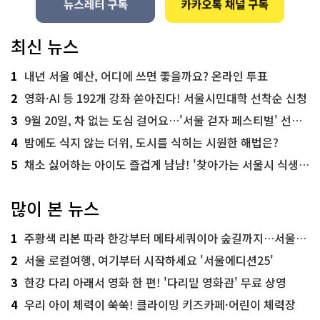
최신 뉴스
1
내년 서울 예산, 어디에 쓰면 좋을까요? 온라인 투표
2
영화·AI 등 192개 강좌 쏟아진다! 서울시민대학 선착순 신청
3
9월 20일, 차 없는 도심 걸어요…'서울 걷자 페스티벌' 선착순 5천명
4
밤에도 식지 않는 더위, 도시를 식히는 시원한 해법은?
5
채소 싫어하는 아이도 즐겁게 냠냠! '찾아가는 서울시 식생활 교육' 현장
많이 본 뉴스
1
주황색 리본 따라 한강부터 메타세쿼이아 숲길까지…서울둘레길 15코스
2
서울 로컬여행, 여기부터 시작하세요 '서울에디션25'
3
한강 다리 아래서 영화 한 편! '다리밑 영화관' 무료 상영
4
우리 아이 체력이 쑥쑥! 클라이밍 키즈카페·어린이 체력장