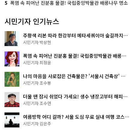
5
폭염 속 피어난 진분홍 물결! 국립중앙박물관 배롱나무 명소
시민기자 인기뉴스
주황색 리본 따라 한강부터 메타세쿼이아 숲길까지…
서울둘레길 15코스
시민기자 박상현
폭염 속 피어난 진분홍 물결! 국립중앙박물관 배롱나
무 명소
시민기자 최정윤
나의 마음을 사로잡은 건축물은? '서울시 건축상' 수
상작 공개!
시민기자 조수봉
더울 땐 잠시 쉬었다 가세요! 생수 냉장고부터 해피소
·무더위쉼터까지
시민기자 조수연
여름방학 어디 갈까? 서울 도심 무료 실내 여행 코스
추천
시민기자 김은주