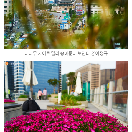
대나무 사이로 멀리 숭례문이 보인다 ⓒ이정규