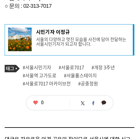
○
문의 :
02-313-7017
기
시민기자 이정규
사
서울의 다양하고 멋진 모습을 사진에 담아 전달하는
작
서울시민기자가 되고자 합니다.
성
자
프
로
기
필
태
#서울시민기자
#서울로7017
#개장 3주년
사
그
관
#서울역 고가도로
#서울풀스테이지
련
#서울로7017 아카이브전
#공중정원
태
그
좋
0
카
트
페
아
카
위
이
요
오
터
스
톡
북
댓글은 자유로운 의견 공유의 장이므로 서울시에 대한 신고,