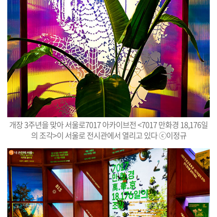
개장 3주년을 맞아 서울로7017 아카이브전 <7017 만화경 18,176일
의 조각>이 서울로 전시관에서 열리고 있다 ⓒ이정규