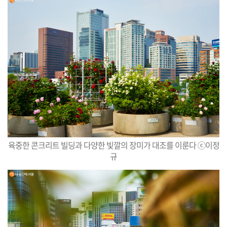
육중한 콘크리트 빌딩과 다양한 빛깔의 장미가 대조를 이룬다 ⓒ이정
규