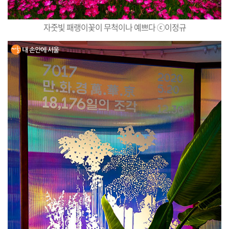
자줏빛 패랭이꽃이 무척이나 예쁘다 ⓒ이정규