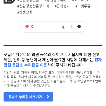
사
그
관
#친환경농산물꾸러미
#급식농가
#마켓투유
련
#상생상회
태
그
좋
0
카
트
페
아
카
위
이
요
오
터
스
톡
북
댓글은 자유로운 의견 공유의 장이므로 서울시에 대한 신고,
제안, 건의 등 답변이나 개선이 필요한 사항에 대해서는
전자
민원 응답소 누리집을 이용
하여 주시기 바랍니다.
상업성 광고, 저작권 침해, 저속한 표현, 특정인에 대한 비방, 명예훼손, 정
치적 목적, 유사한 내용의 반복적 글, 개인정보 유출,그 밖에 공익을 저해하
거나 운영 취지에 맞지 않는 댓글은 서울특별시 조례 및 개인정보보호법에
의해 통보없이 삭제될 수 있습니다.
응답소 누리집 바로가기