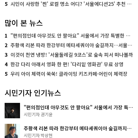
5
시민이 사랑한 '찐' 로컬 명소 어디? '서울에디션25' 추천 코스
많이 본 뉴스
1
"편의점인데 아무것도 안 팔아요" 서울에서 가장 특별한 편의점의 정체
2
주황색 리본 따라 한강부터 메타세쿼이아 숲길까지…서울둘레길 15코스
3
이것이 천연 냉방! '서울둘레길 9코스'로 숲속 피서 떠나볼까
4
한강 다리 아래서 영화 한 편! '다리밑 영화관' 무료 상영
5
우리 아이 체력이 쑥쑥! 클라이밍 키즈카페·어린이 체력장
시민기자 인기뉴스
"편의점인데 아무것도 안 팔아요" 서울에서 가장 특별
한 편의점의 정체
시민기자 권기윤
주황색 리본 따라 한강부터 메타세쿼이아 숲길까지…
서울둘레길 15코스
시민기자 박상현