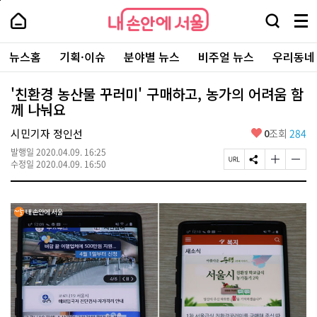
본
페
내
문
이
내
손
검
메
바
지
손
안
색
뉴
로
상
안
주
에
창
전
가
단
에
뉴스홈
기획·이슈
분야별 뉴스
비주얼 뉴스
우리동네
요
서
열
체
기
으
서
서
울
기
보
로
울
비
기
이
-
'친환경 농산물 꾸러미' 구매하고, 농가의 어려움 함
스
동
서
께 나눠요
바
울
로
시
가
좋
시민기자 정인선
0
조회
284
대
기
아
표
발행일
2020.04.09. 16:25
요
소
페
S
글
글
수정일
2020.04.09. 16:50
통
이
N
자
자
포
지
S
크
크
털
U
공
기
기
R
유
크
작
L
하
게
게
복
기
변
변
사
경
경
하
하
기
기