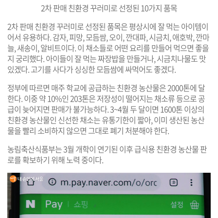
2차 판매 친환경 꾸러미로 선정된 10가지 품목
2차 판매 친환경 꾸러미로 선정된 품목은 평상시에 잘 먹는 아이템이
어서 유용하다. 감자, 피망, 모듬쌈, 오이, 깐대파, 시금치, 애호박, 깐마
늘, 새송이, 알비트이다. 이 채소들로 어떤 요리를 만들어 먹으면 좋을
지 궁리했다. 아이들이 잘 먹는 짜장밥을 만들거나, 시금치나물도 맛
있겠다. 고기를 사다가 싱싱한 모듬쌈에 싸먹어도 좋겠다.
정부에 따르면 매주 학교에 공급하는 친환경 농산물은 2000톤에 달
한다. 이중 약 10%인 203톤은 저장성이 떨어지는 채소류 등으로 공
급이 늦어지면 판매가 불가능하다. 3~4월 두 달이면 1600톤 이상의
친환경 농산물인 신선한 채소는 유통기한이 짧아, 이미 생산된 농산
물을 빨리 소비하지 않으면 그대로 폐기 처분해야 한다.
농림축산식품부는 3월 개학이 연기된 이후 급식용 친환경 농산물 판
로를 확보하기 위해 노력 중이다.