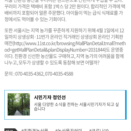
꾸러미 가격은 택배비 포함 1박스 당 2만 원이다. 합리적인 가격에 택
배비까지 포함되어 얼른 주문했다. 아이들이 먹는 급식 식재료를 가
정에서도 먹어볼 수 있는 기회이다.
또한 서울시는 지역 농가를 꾸준하게 지원하기 위해 4월 1일에서 12
일까지 상생상회·11번가 온라인 직거래인 상생상회 온라인 기획판
매전(
http://www.11st.co.kr/browsing/MallPlanDetail.tmall?meth
od=getMallPlanDetail&planDisplayNumber=2031844
)도 운영중
이다. 친환경 신선한 농산물도 구매하고, 지역 농가의 어려움을 함께
나누고, 모두가 상생할 수 있도록 동참해 보면 어떨까?
문의 : 070-4035-4362, 070-4035-4588
기
시민기자 정인선
사
서울 다양한 소식을 전하는 서울시민기자가 되고 싶
작
습니다
성
자
프
로
기
필
태
#친환경농산물
#농산물꾸러미
#코로나19