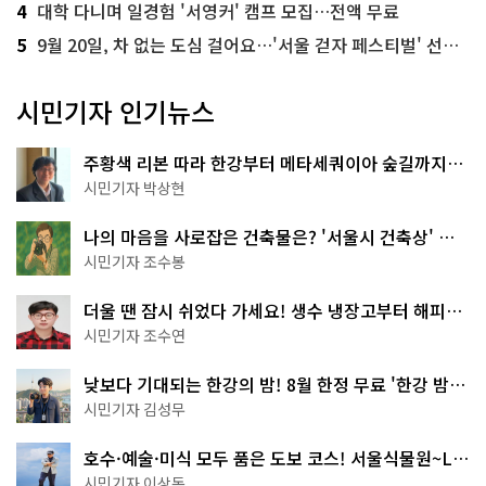
4
대학 다니며 일경험 '서영커' 캠프 모집…전액 무료
5
9월 20일, 차 없는 도심 걸어요…'서울 걷자 페스티벌' 선착순 5천명
시민기자 인기뉴스
주황색 리본 따라 한강부터 메타세쿼이아 숲길까지…
서울둘레길 15코스
시민기자 박상현
나의 마음을 사로잡은 건축물은? '서울시 건축상' 수
상작 공개!
시민기자 조수봉
더울 땐 잠시 쉬었다 가세요! 생수 냉장고부터 해피소
·무더위쉼터까지
시민기자 조수연
낮보다 기대되는 한강의 밤! 8월 한정 무료 '한강 밤
핑' 예약은?
시민기자 김성무
호수·예술·미식 모두 품은 도보 코스! 서울식물원~LG
아트센터~마곡테라스거리
시민기자 이상돈