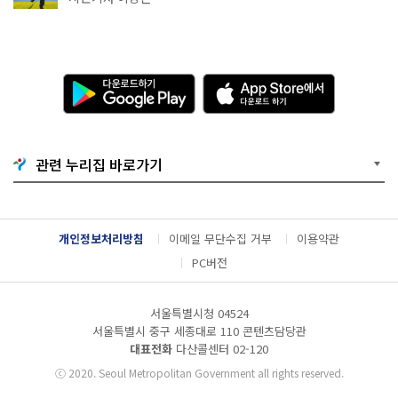
다
A
운
p
로
p
드
S
하
t
기
o
관련 누리집 바로가기
G
r
o
e
o
에
g
서
l
다
개인정보처리방침
이메일 무단수집 거부
이용약관
e
운
P
로
PC버전
l
드
a
하
y
기
서울특별시청 04524
서울특별시 중구 세종대로 110 콘텐츠담당관
대표전화
다산콜센터
02-120
ⓒ
2020. Seoul Metropolitan Government all rights reserved.