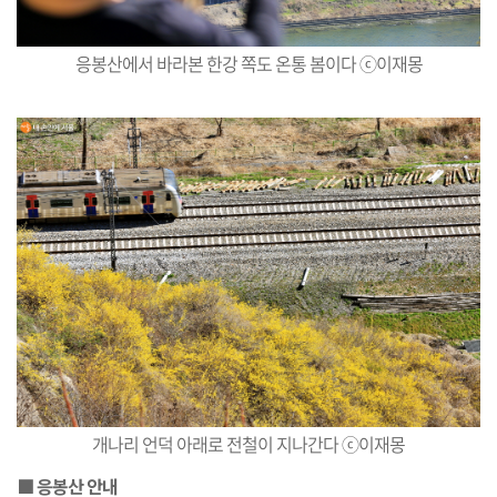
응봉산에서 바라본 한강 쪽도 온통 봄이다 ⓒ이재몽
개나리 언덕 아래로 전철이 지나간다 ⓒ이재몽
■ 응봉산 안내