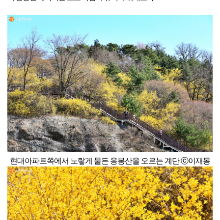
현대아파트쪽에서 노랗게 물든 응봉산을 오르는 계단 ⓒ이재몽