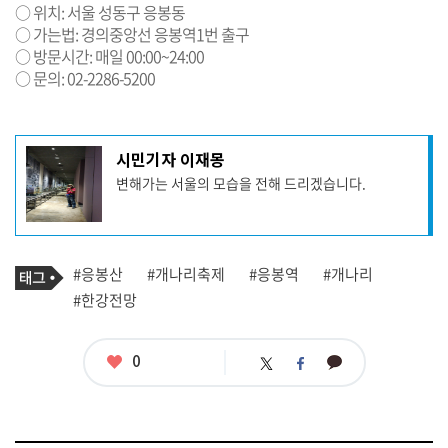
○ 위치: 서울 성동구 응봉동
○ 가는법: 경의중앙선 응봉역1번 출구
○ 방문시간: 매일 00:00~24:00
○ 문의: 02-2286-5200
기
시민기자 이재몽
사
변해가는 서울의 모습을 전해 드리겠습니다.
작
성
자
프
로
기
필
태
#응봉산
#개나리축제
#응봉역
#개나리
사
그
관
#한강전망
련
태
그
좋
0
카
트
페
아
카
위
이
요
오
터
스
톡
북