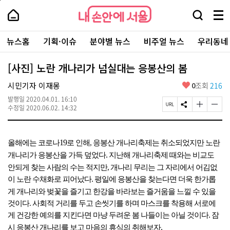
본
페
내
문
이
내
손
검
메
바
지
손
안
색
뉴
로
상
안
주
에
창
전
가
단
에
뉴스홈
기획·이슈
분야별 뉴스
비주얼 뉴스
우리동네
요
서
열
체
기
으
서
서
울
기
보
로
울
비
기
이
-
[사진] 노란 개나리가 넘실대는 응봉산의 봄
스
동
서
바
울
좋
시민기자 이재몽
0
조회
216
로
시
아
가
대
발행일
2020.04.01. 16:10
요
기
페
S
글
글
표
수정일
2020.06.02. 14:32
이
N
자
자
소
지
S
크
크
통
U
공
기
기
포
R
유
크
작
털
19
올해에는 코로나
로 인해, 응봉산 개나리축제는 취소되었지만 노란
L
하
게
게
.
개나리가 응봉산을 가득 덮었다
지난해 개나리축제 때와는 비교도
복
기
변
변
사
경
경
안되게 찾는 사람의 수는 적지만, 개나리 무리는 그 자리에서 어김없
하
하
.
이 노란 수채화로 피어났다
평일에 응봉산을 찾는다면 더욱 한가롭
기
기
게 개나리와 벚꽃을 즐기고 한강을 바라보는 즐거움을 느낄 수 있을
것이다.
사회적 거리를 두고 손씻기를 하며 마스크를 착용해 서로에
.
게 건강한 예의를 지킨다면 마냥 두려운 봄 나들이는 아닐 것이다
잠
.
시 응봉산 개나리를 보고 마음의 휴식의 취해보자