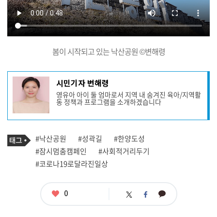
봄이 시작되고 있는 낙산공원 ©변해령
기
시민기자 변해령
사
영유아 아이 둘 엄마로서 지역 내 숨겨진 육아/지역활
작
동 정책과 프로그램을 소개하겠습니다
성
자
프
로
기
필
태
#낙산공원
#성곽길
#한양도성
사
그
관
#잠시멈춤캠페인
#사회적거리두기
련
#코로나19로달라진일상
태
그
좋
0
카
트
페
아
카
위
이
요
오
터
스