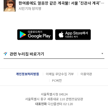
한여름에도 얼음장 같은 계곡물! 서울 '진관사 계곡'이
천국이네~
시민기자 양지영
다
A
운
p
로
p
드
S
하
t
기
o
관련 누리집 바로가기
G
r
o
e
o
에
g
서
l
다
개인정보처리방침
이메일 무단수집 거부
이용약관
e
운
P
로
PC버전
l
드
a
하
y
기
서울특별시청 04524
서울특별시 중구 세종대로 110 콘텐츠담당관
대표전화
다산콜센터
02-120