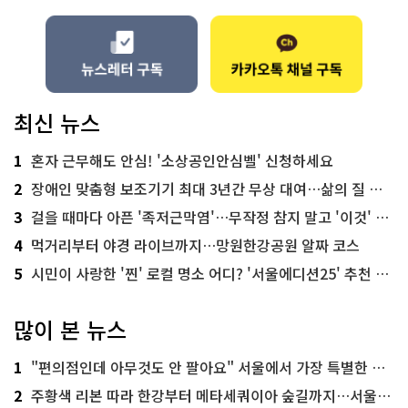
최신 뉴스
1
혼자 근무해도 안심! '소상공인안심벨' 신청하세요
2
장애인 맞춤형 보조기기 최대 3년간 무상 대여…삶의 질 높인다
3
걸을 때마다 아픈 '족저근막염'…무작정 참지 말고 '이것' 해보세요!
4
먹거리부터 야경 라이브까지…망원한강공원 알짜 코스
5
시민이 사랑한 '찐' 로컬 명소 어디? '서울에디션25' 추천 코스
많이 본 뉴스
1
"편의점인데 아무것도 안 팔아요" 서울에서 가장 특별한 편의점의 정체
2
주황색 리본 따라 한강부터 메타세쿼이아 숲길까지…서울둘레길 15코스