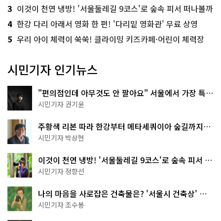
3
이것이 천연 냉방! '서울둘레길 9코스'로 숲속 피서 떠나볼까
4
한강 다리 아래서 영화 한 편! '다리밑 영화관' 무료 상영
5
우리 아이 체력이 쑥쑥! 클라이밍 키즈카페·어린이 체력장
시민기자 인기뉴스
"편의점인데 아무것도 안 팔아요" 서울에서 가장 특별
한 편의점의 정체
시민기자 권기윤
주황색 리본 따라 한강부터 메타세쿼이아 숲길까지…
서울둘레길 15코스
시민기자 박상현
이것이 천연 냉방! '서울둘레길 9코스'로 숲속 피서 떠
나볼까
시민기자 정향선
나의 마음을 사로잡은 건축물은? '서울시 건축상' 수
상작 공개!
시민기자 조수봉