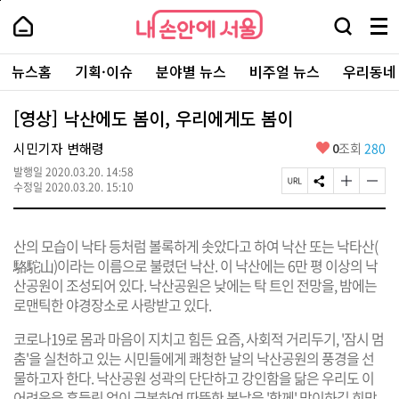
본
페
내
문
이
내
손
검
메
바
지
손
안
색
뉴
로
상
안
주
에
창
전
가
단
에
뉴스홈
기획·이슈
분야별 뉴스
비주얼 뉴스
우리동네
요
서
열
체
기
으
서
서
울
기
보
로
울
비
기
이
-
[영상] 낙산에도 봄이, 우리에게도 봄이
스
동
서
바
울
좋
시민기자 변해령
0
조회
280
로
시
아
가
대
발행일
2020.03.20. 14:58
요
기
페
S
글
글
표
수정일
2020.03.20. 15:10
이
N
자
자
소
지
S
크
크
통
U
공
기
기
포
산의 모습이 낙타 등처럼 볼록하게 솟았다고 하여 낙산 또는 낙타산(
R
유
크
작
털
L
하
게
게
駱駝山)이라는 이름으로 불렸던 낙산. 이 낙산에는 6만 평 이상의 낙
복
기
변
변
산공원이 조성되어 있다. 낙산공원은 낮에는 탁 트인 전망을, 밤에는
사
경
경
로맨틱한 야경장소로 사랑받고 있다.
하
하
기
기
코로나19로 몸과 마음이 지치고 힘든 요즘, 사회적 거리두기, '잠시 멈
춤'을 실천하고 있는 시민들에게 쾌청한 날의 낙산공원의 풍경을 선
물하고자 한다. 낙산공원 성곽의 단단하고 강인함을 닮은 우리도 이
어려움을 흔들림 없이 극복하여 따뜻한 봄날을 '함께' 맞이하길 희망