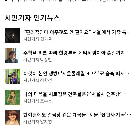
시민기자 인기뉴스
"편의점인데 아무것도 안 팔아요" 서울에서 가장 특별
한 편의점의 정체
시민기자 권기윤
주황색 리본 따라 한강부터 메타세쿼이아 숲길까지…
서울둘레길 15코스
시민기자 박상현
이것이 천연 냉방! '서울둘레길 9코스'로 숲속 피서 떠
나볼까
시민기자 정향선
나의 마음을 사로잡은 건축물은? '서울시 건축상' 수
상작 공개!
시민기자 조수봉
한여름에도 얼음장 같은 계곡물! 서울 '진관사 계곡'이
천국이네~
시민기자 양지영