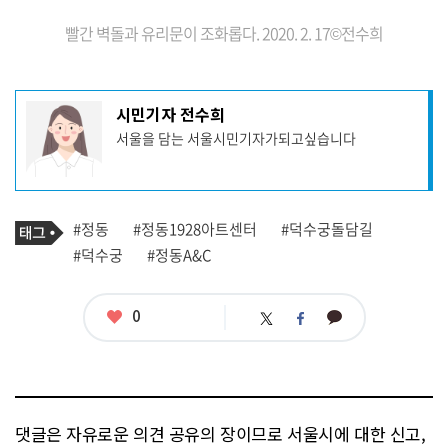
빨간 벽돌과 유리문이 조화롭다.
2020. 2. 17©전수희
기
시민기자 전수희
사
서울을 담는 서울시민기자가되고싶습니다
작
성
자
프
로
기
필
태
#정동
#정동1928아트센터
#덕수궁돌담길
사
그
관
#덕수궁
#정동A&C
련
태
그
좋
0
카
트
페
아
카
위
이
요
오
터
스
톡
북
댓글은 자유로운 의견 공유의 장이므로 서울시에 대한 신고,