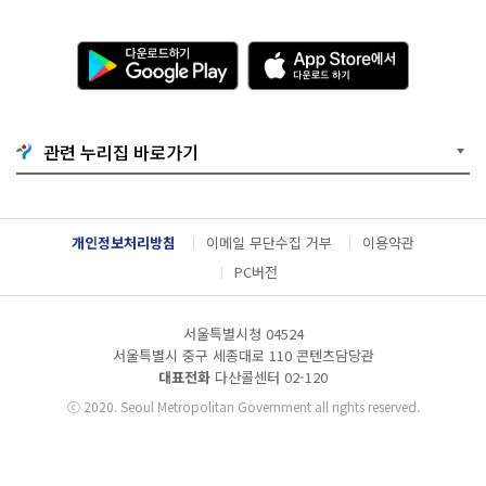
다
A
운
p
로
p
드
S
하
t
기
o
관련 누리집 바로가기
G
r
o
e
o
에
g
서
l
다
개인정보처리방침
이메일 무단수집 거부
이용약관
e
운
P
로
PC버전
l
드
a
하
y
기
서울특별시청 04524
서울특별시 중구 세종대로 110 콘텐츠담당관
대표전화
다산콜센터
02-120
ⓒ
2020. Seoul Metropolitan Government all rights reserved.