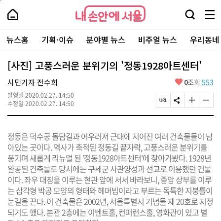
본
페
내
문
이
내
손
검
메
바
지
손
안
색
뉴
로
상
안
주
에
창
전
가
단
에
뉴스홈
기획·이슈
분야별 뉴스
비주얼 뉴스
우리동네
요
서
열
체
기
으
서
서
울
기
보
로
울
비
기
이
-
[사진] 고풍스러운 분위기의 '정동1928아트센터'
스
동
서
바
울
좋
시민기자 전수희
0
조회
553
로
시
아
가
대
발행일
2020.02.27. 14:50
요
기
페
S
글
글
표
수정일
2020.02.27. 14:50
이
N
자
자
소
지
S
크
크
통
U
공
기
기
포
정동은 덕수궁 돌담길과 어우러져 근대에 지어진 여러 건축물들이 남
R
유
크
작
털
L
하
게
게
아있는 곳이다. 역사가 축적된 정동길 끝자락, 고풍스러운 분위기를
복
기
변
변
풍기며 새롭게 리뉴얼 된 '정동1928아트센터'에 찾아가봤다. 1928년
사
경
경
완공된 건축물로 당시에는 구세군 사관양성과 선교로 이용했던 건물
하
하
기
기
이다. 좌우 대칭을 이루는 현관 앞에 서서 바라보니, 중앙 상부를 이루
는 삼각형 박공 모양의 형태와 헤머빔이라고 부르는 독특한 지붕틀이
눈길을 끈다. 이 건축물은 2002년, 서울특별시 기념물 제 20호로 지정
되기도 했다. 본관 2층에는 이벤트홀, 컨퍼런스홀, 영화관이 있고 별