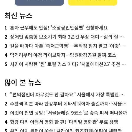
최신 뉴스
1
혼자 근무해도 안심! '소상공인안심벨' 신청하세요
2
장애인 맞춤형 보조기기 최대 3년간 무상 대여…삶의 질 높인다
3
걸을 때마다 아픈 '족저근막염'…무작정 참지 말고 '이것' 해보세요!
4
먹거리부터 야경 라이브까지…망원한강공원 알짜 코스
5
시민이 사랑한 '찐' 로컬 명소 어디? '서울에디션25' 추천 코스
많이 본 뉴스
1
"편의점인데 아무것도 안 팔아요" 서울에서 가장 특별한 편의점의 정체
2
주황색 리본 따라 한강부터 메타세쿼이아 숲길까지…서울둘레길 15코스
3
이것이 천연 냉방! '서울둘레길 9코스'로 숲속 피서 떠나볼까
4
한강 다리 아래서 영화 한 편! '다리밑 영화관' 무료 상영
5
우리 아이 체력이 쑥쑥! 클라이밍 키즈카페·어린이 체력장