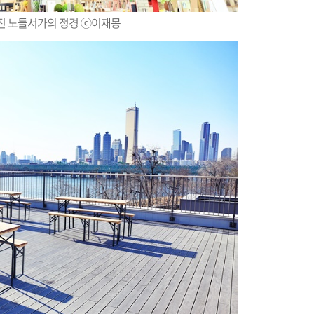
진 노들서가의 정경 ⓒ이재몽