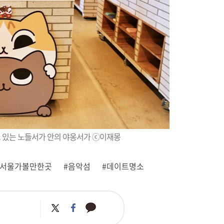
고 있는 노들서가 안의 야옹서가 ⓒ이재몽
#서울가볼만한곳
#음악섬
#데이트명소
카
트
페
카
위
이
오
터
스