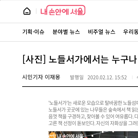
본
페
문
이
뉴
바
지
스
로
상
룸
가
단
뉴
기
으
스
로
기획·이슈
분야별 뉴스
비주얼 뉴스
우리동
주
이
요
동
서
비
스
[사진] 노들서가에서는 누구나
바
로
가
기
시민기자 이재몽
발행일
2020.02.12. 15:52
'노들서가'는 새로운 모습으로 탈바꿈한 노들섬에
노들서가 곳곳에 있는 나무들은 숲속에서 책 읽
음껏 책을 구경하고, 찾아볼 수 있어 여유롭다.
고른 책 선정이 돋보인다. 자신의 자화상을 그려