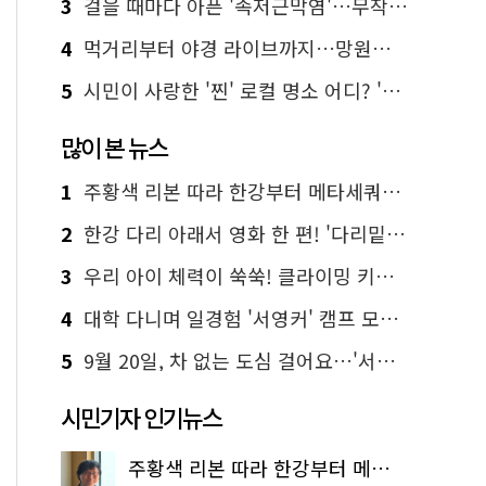
3
걸을 때마다 아픈 '족저근막염'…무작정 참지 말고 '이것' 해보세요!
4
먹거리부터 야경 라이브까지…망원한강공원 알짜 코스
5
시민이 사랑한 '찐' 로컬 명소 어디? '서울에디션25' 추천 코스
많이 본 뉴스
1
주황색 리본 따라 한강부터 메타세쿼이아 숲길까지…서울둘레길 15코스
2
한강 다리 아래서 영화 한 편! '다리밑 영화관' 무료 상영
3
우리 아이 체력이 쑥쑥! 클라이밍 키즈카페·어린이 체력장
4
대학 다니며 일경험 '서영커' 캠프 모집…전액 무료
5
9월 20일, 차 없는 도심 걸어요…'서울 걷자 페스티벌' 선착순 5천명
시민기자 인기뉴스
주황색 리본 따라 한강부터 메타세쿼이아 숲길까지…서울둘레길 15코스