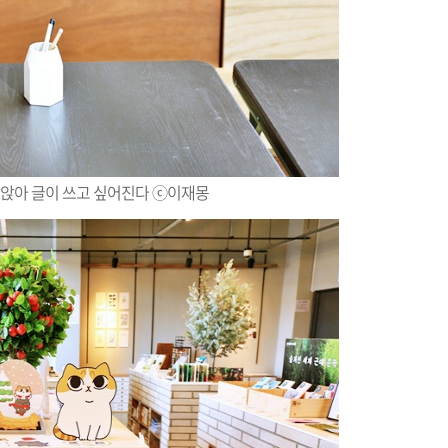
앉아 글이 쓰고 싶어진다 ⓒ이재몽