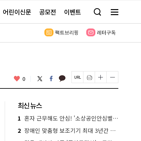
어린이신문
공모전
이벤트
검
메
색
뉴
창
전
열
체
팩트브리핑
레터구독
기
보
기
카
좋
트
페
0
페
인
글
글
카
위
이
아
이
쇄
자
자
오
터
스
요
지
하
크
크
톡
북
U
기
기
기
R
새
크
작
L
창
게
게
최신 뉴스
복
열
변
변
사
림
경
경
하
하
1
혼자 근무해도 안심! '소상공인안심벨' 신청하세요
기
기
2
장애인 맞춤형 보조기기 최대 3년간 무상 대여…삶의 질 높인다