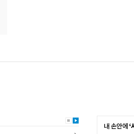
내
손
안
에