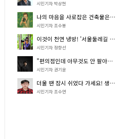
시민기자 박상현
나의 마음을 사로잡은 건축물은? '서울시 건축상' 수상작 공개!
시민기자 조수봉
이것이 천연 냉방! '서울둘레길 9코스'로 숲속 피서 떠나볼까
시민기자 정향선
"편의점인데 아무것도 안 팔아요" 서울에서 가장 특별한 편의점의 정체
시민기자 권기윤
더울 땐 잠시 쉬었다 가세요! 생수 냉장고부터 해피소·무더위쉼터까지
시민기자 조수연