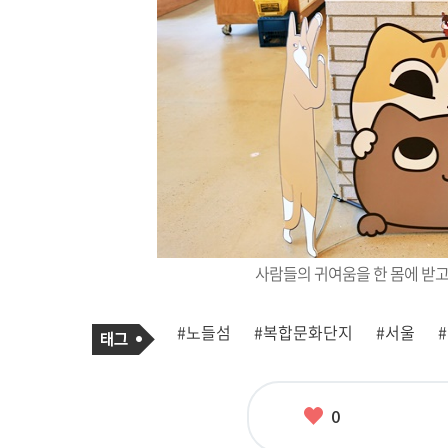
사람들의 귀여움을 한 몸에 받
기
태
#노들섬
#복합문화단지
#서울
사
그
관
련
태
그
좋
0
아