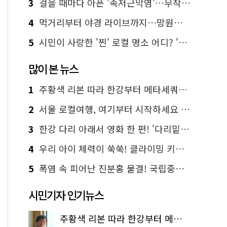
3
걸을 때마다 아픈 '족저근막염'…무작정 참지 말고 '이것' 해보세요!
4
먹거리부터 야경 라이브까지…망원한강공원 알짜 코스
5
시민이 사랑한 '찐' 로컬 명소 어디? '서울에디션25' 추천 코스
많이 본 뉴스
1
주황색 리본 따라 한강부터 메타세쿼이아 숲길까지…서울둘레길 15코스
2
서울 로컬여행, 여기부터 시작하세요 '서울에디션25'
3
한강 다리 아래서 영화 한 편! '다리밑 영화관' 무료 상영
4
우리 아이 체력이 쑥쑥! 클라이밍 키즈카페·어린이 체력장
5
폭염 속 피어난 진분홍 물결! 국립중앙박물관 배롱나무 명소
시민기자 인기뉴스
주황색 리본 따라 한강부터 메타세쿼이아 숲길까지…서울둘레길 15코스