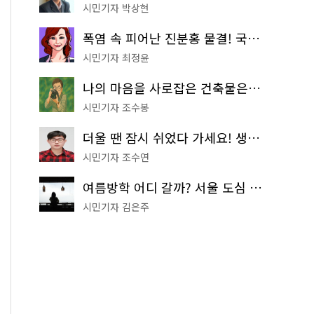
시민기자 박상현
폭염 속 피어난 진분홍 물결! 국립중앙박물관 배롱나무 명소
시민기자 최정윤
나의 마음을 사로잡은 건축물은? '서울시 건축상' 수상작 공개!
시민기자 조수봉
더울 땐 잠시 쉬었다 가세요! 생수 냉장고부터 해피소·무더위쉼터까지
시민기자 조수연
여름방학 어디 갈까? 서울 도심 무료 실내 여행 코스 추천
시민기자 김은주