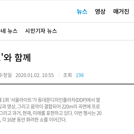
주
뉴스
영상
매거진
요
서
비
스
바
네 뉴스
시민기자 뉴스
로
가
기"
트'와 함께
수정일
2020.01.02. 10:55
조회
198
로 제 1회 '서울라이트'가 동대문디자인플라자(DDP)에서 열
 빛과 영상, 그리고 음악이 결합되어 220m의 곡면에 프로
리고 과거, 현재, 미래를 표현하고 있다. 이번 행사는 20
), 각 16분 동안 화려한 쇼를 이어간다.