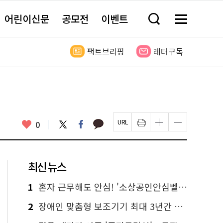
어린이신문
공모전
이벤트
검
메
색
뉴
창
전
열
체
팩트브리핑
레터구독
기
보
기
카
좋
트
페
0
페
인
글
글
카
위
이
아
이
쇄
자
자
오
터
스
요
지
하
크
크
톡
북
U
기
기
기
R
새
크
작
L
창
게
게
최신 뉴스
복
열
변
변
사
림
경
경
하
하
1
혼자 근무해도 안심! '소상공인안심벨' 신청하세요
기
기
2
장애인 맞춤형 보조기기 최대 3년간 무상 대여…삶의 질 높인다