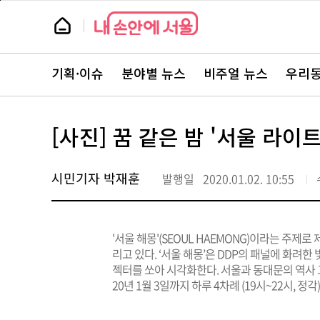
본
페
문
이
뉴
바
지
스
로
상
룸
가
단
뉴
기
으
스
로
기획·이슈
분야별 뉴스
비주얼 뉴스
우리동
주
이
요
동
서
비
스
[사진] 꿈 같은 밤 '서울 라이
바
로
가
기
시민기자 박재훈
발행일
2020.01.02. 10:55
'서울 해몽'(SEOUL HAEMONG)이라는 주제
리고 있다. ‘서울 해몽’은 DDP의 패널에 화려한
젝터를 쏘아 시각화한다. 서울과 동대문의 역사 그
20년 1월 3일까지 하루 4차례 (19시~22시, 정각