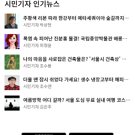
시민기자 인기뉴스
주황색 리본 따라 한강부터 메타세쿼이아 숲길까지…
서울둘레길 15코스
시민기자 박상현
폭염 속 피어난 진분홍 물결! 국립중앙박물관 배롱나
무 명소
시민기자 최정윤
나의 마음을 사로잡은 건축물은? '서울시 건축상' 수
상작 공개!
시민기자 조수봉
더울 땐 잠시 쉬었다 가세요! 생수 냉장고부터 해피소
·무더위쉼터까지
시민기자 조수연
여름방학 어디 갈까? 서울 도심 무료 실내 여행 코스
추천
시민기자 김은주
다
A