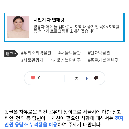
기
시민기자 변해령
사
영유아 아이 둘 엄마로서 지역 내 숨겨진 육아/지역활
작
동 정책과 프로그램을 소개하겠습니다
성
자
프
로
기
필
태
#우리소리박물관
#서울박물관
#민요박물관
사
그
관
#서울관광지
#서울가볼만한곳
#종로가볼만한곳
련
태
그
좋
0
카
트
페
아
카
위
이
요
오
터
스
톡
북
댓글은 자유로운 의견 공유의 장이므로 서울시에 대한 신고,
제안, 건의 등 답변이나 개선이 필요한 사항에 대해서는
전자
민원 응답소 누리집을 이용
하여 주시기 바랍니다.