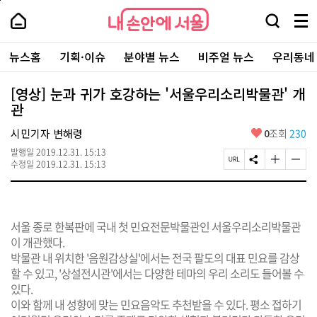
본
페
내
문
이
내
손
검
메
바
지
손
안
색
뉴
로
상
안
주
에
창
전
가
단
에
뉴스홈
기획·이슈
분야별 뉴스
비주얼 뉴스
우리동네
요
서
열
체
기
으
서
서
울
기
보
로
울
비
기
이
-
[영상] 눈과 귀가 호강하는 '서울우리소리박물관' 개
스
동
서
관
바
울
로
시
가
좋
시민기자 변해령
0
조회
230
대
기
아
표
발행일
2019.12.31. 15:13
요
소
페
S
글
글
수정일
2019.12.31. 15:13
통
이
N
자
자
포
지
S
크
크
털
U
공
기
기
R
유
크
작
L
하
게
게
서울 종로 한복판에 국내 첫 민요전문박물관인 서울우리소리박물관
복
기
변
변
이 개관했다.
사
경
경
박물관 내 위치한 '음원감상실'에서는 전국 팔도의 대표 민요를 감상
하
하
기
기
할 수 있고, '상설전시관'에서는 다양한 테마의 우리 소리도 들어볼 수
있다.
이와 함께 내 성향에 맞는 민요음악도 추천받을 수 있다. 평소 접하기