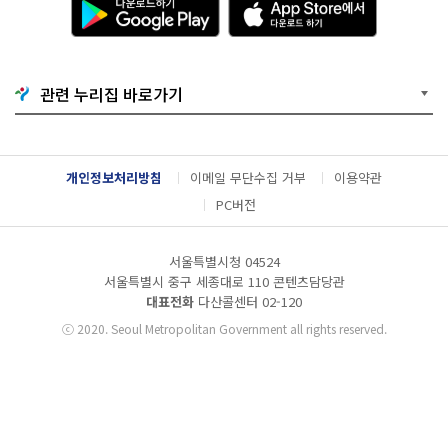
운
p
로
p
드
S
하
t
기
o
관련 누리집 바로가기
G
r
o
e
o
에
g
서
l
다
개인정보처리방침
이메일 무단수집 거부
이용약관
e
운
P
로
PC버전
l
드
a
하
y
기
서울특별시청 04524
서울특별시 중구 세종대로 110 콘텐츠담당관
대표전화
다산콜센터
02-120
ⓒ
2020. Seoul Metropolitan Government all rights reserved.