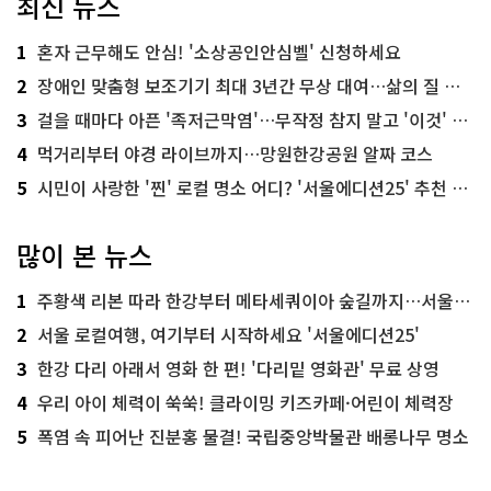
최신 뉴스
1
혼자 근무해도 안심! '소상공인안심벨' 신청하세요
2
장애인 맞춤형 보조기기 최대 3년간 무상 대여…삶의 질 높인다
3
걸을 때마다 아픈 '족저근막염'…무작정 참지 말고 '이것' 해보세요!
4
먹거리부터 야경 라이브까지…망원한강공원 알짜 코스
5
시민이 사랑한 '찐' 로컬 명소 어디? '서울에디션25' 추천 코스
많이 본 뉴스
1
주황색 리본 따라 한강부터 메타세쿼이아 숲길까지…서울둘레길 15코스
2
서울 로컬여행, 여기부터 시작하세요 '서울에디션25'
3
한강 다리 아래서 영화 한 편! '다리밑 영화관' 무료 상영
4
우리 아이 체력이 쑥쑥! 클라이밍 키즈카페·어린이 체력장
5
폭염 속 피어난 진분홍 물결! 국립중앙박물관 배롱나무 명소