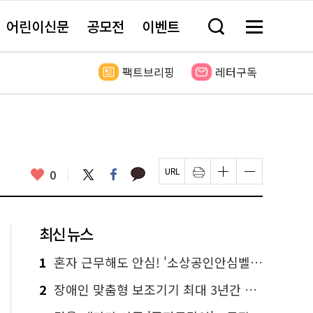
어린이신문
공모전
이벤트
검
메
색
뉴
창
전
열
체
팩트브리핑
레터구독
기
보
기
카
좋
트
페
0
페
인
글
글
카
위
이
아
이
쇄
자
자
오
터
스
요
지
하
크
크
톡
북
U
기
기
기
R
새
크
작
L
창
게
게
최신 뉴스
복
열
변
변
사
림
경
경
하
하
1
혼자 근무해도 안심! '소상공인안심벨' 신청하세요
기
기
2
장애인 맞춤형 보조기기 최대 3년간 무상 대여…삶의 질 높인다