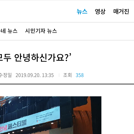
주
뉴스
영상
매거진
요
서
비
스
바
네 뉴스
시민기자 뉴스
로
가
기"
모두 안녕하신가요?’
수정일
2019.09.20. 13:35
조회
358