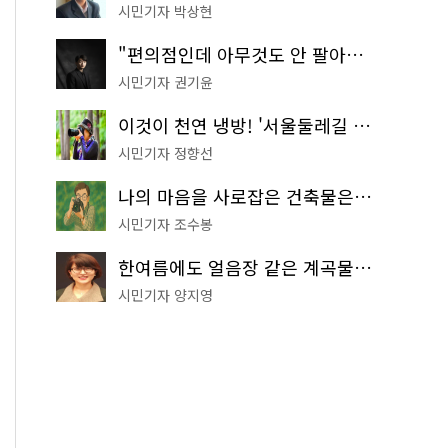
시민기자 박상현
"편의점인데 아무것도 안 팔아요" 서울에서 가장 특별한 편의점의 정체
시민기자 권기윤
이것이 천연 냉방! '서울둘레길 9코스'로 숲속 피서 떠나볼까
시민기자 정향선
나의 마음을 사로잡은 건축물은? '서울시 건축상' 수상작 공개!
시민기자 조수봉
한여름에도 얼음장 같은 계곡물! 서울 '진관사 계곡'이 천국이네~
시민기자 양지영