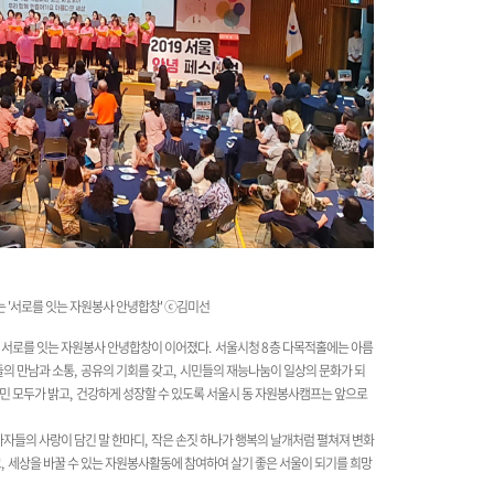
'서로를 잇는 자원봉사 안녕합창'
ⓒ김미선
 서로를 잇는 자원봉사 안녕합창이 이어졌다
.
서울시청
8
층 다목적홀에는 아름
들의 만남과 소통
,
공유의 기회를 갖고
,
시민들의 재능나눔이 일상의 문화가 되
민 모두가 밝고
,
건강하게 성장할 수 있도록 서울시 동 자원봉사캠프는 앞으로
자들의 사랑이 담긴 말 한마디
,
작은 손짓 하나가 행복의 날개처럼 펼쳐져 변화
고
,
세상을 바꿀 수 있는 자원봉사활동에 참여하여 살기 좋은 서울이 되기를 희망