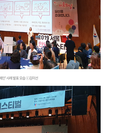
페인' 사례 발표 모습
ⓒ김미선