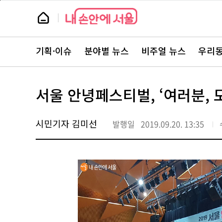
본
페
문
이
뉴
바
지
스
로
상
룸
가
단
뉴
기
으
스
로
기획·이슈
분야별 뉴스
비주얼 뉴스
우리동
주
이
요
동
서
비
스
서울 안녕페스티벌, ‘여러분, 
바
로
가
기
시민기자 김미선
발행일
2019.09.20. 13:35