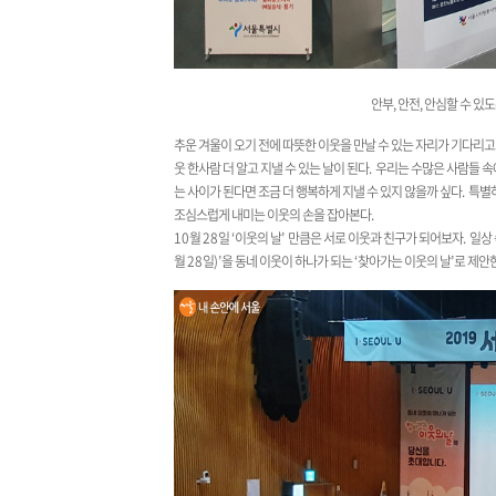
안부, 안전, 안심할 수 있
추운 겨울이 오기 전에 따뜻한 이웃을 만날 수 있는 자리가 기다리고
웃 한사람 더 알고 지낼 수 있는 날이 된다
.
우리는 수많은 사람들 속
는 사이가 된다면 조금 더 행복하게 지낼 수 있지 않을까 싶다
.
특별하
조심스럽게 내미는 이웃의 손을 잡아본다
.
10
월
28
일
‘
이웃의 날
’
만큼은 서로 이웃과 친구가 되어보자
.
일상 
월
28
일
)’
을 동네 이웃이 하나가 되는
‘
찾아가는 이웃의 날
’
로 제안