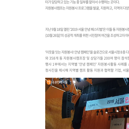
터가 담당하고 있는 기능 중 일부를 맡아서 수행하는 곳이다
.
자원봉사캠프는 자원봉사 프로그램을 발굴
,
지원하고
,
지역의 다양
지난 9월 18일 열린 '2019 서울 안녕 페스티벌'은 이들 동 자원
(10월 26일)’의 성공적 개최를 위한 시민참여 여건을 조성하고자 
'이웃을 잇는 자원봉사! 안녕 캠페인'을 슬로건으로
서울시청
8
층 
와 358개 동 자원봉사캠프장 및 상담가들 200여 명이 참석
행사 1부에서는 지역별 '안녕 캠페인' 자원봉사활동 사례를 
청사진을 제시해 지역별 캠프 활동 지원과 협력할 기업, 서울