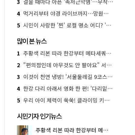
3
걸을 때마다 아픈 '족저근막염'…무작정 참지 말고 '이것' 해보세요!
4
먹거리부터 야경 라이브까지…망원한강공원 알짜 코스
5
시민이 사랑한 '찐' 로컬 명소 어디? '서울에디션25' 추천 코스
많이 본 뉴스
1
주황색 리본 따라 한강부터 메타세쿼이아 숲길까지…서울둘레길 15코스
2
"편의점인데 아무것도 안 팔아요" 서울에서 가장 특별한 편의점의 정체
3
이것이 천연 냉방! '서울둘레길 9코스'로 숲속 피서 떠나볼까
4
한강 다리 아래서 영화 한 편! '다리밑 영화관' 무료 상영
5
우리 아이 체력이 쑥쑥! 클라이밍 키즈카페·어린이 체력장
시민기자 인기뉴스
주황색 리본 따라 한강부터 메타세쿼이아 숲길까지…서울둘레길 15코스