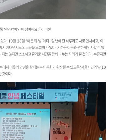
도록 ‘안녕 캠페인’에 참여해요
ⓒ김미선
 있다
. 10월 28일 ‘이웃의 날’이다.
일 년에 단 하루라도 서로 인사하고
,
이
에서 지내면서도 외로움을 느낄 때가 있다
.
가까운 이웃과 편하게 인사할 수 있
지는 않지만 소소하고 즐거운 시간을 함께 나누는 자리가 될 것이다
.
수줍지만
속에서 이웃의 안녕을 살피는 봉사 문화가 확산될 수 있도록
‘
서울시민의 날
(10
한 것이다
.