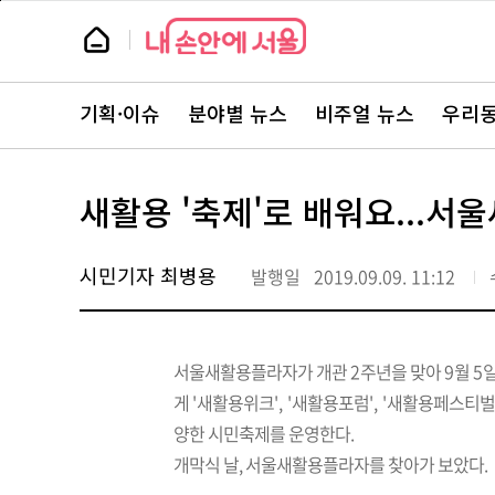
본
페
문
이
뉴
바
지
스
로
상
룸
가
단
뉴
기
으
스
로
기획·이슈
분야별 뉴스
비주얼 뉴스
우리동
주
이
요
동
서
비
스
새활용 '축제'로 배워요...서
바
로
가
기
시민기자 최병용
발행일
2019.09.09. 11:12
서울새활용플라자가 개관
2
주년을 맞아
9
월
5
게
'
새활용위크
', '
새활용포럼
', '
새활용페스티벌
양한 시민축제를 운영한다.
개막식 날, 서울새활용플라자를 찾아가 보았다
.