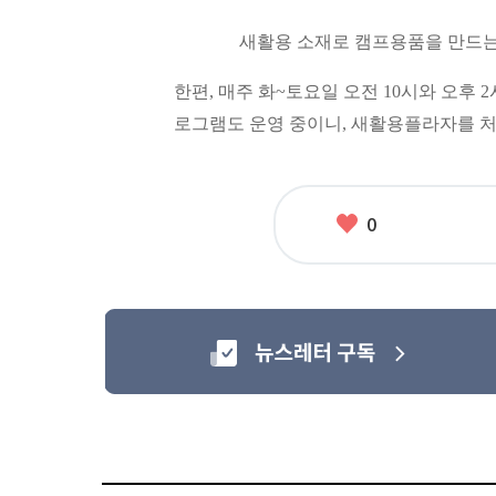
새활용 소재로 캠프용품을 만드는 
한편, 매주 화~토요일 오전 10시와 오후
로그램도 운영 중이니, 새활용플라자를 처
좋
0
아
요