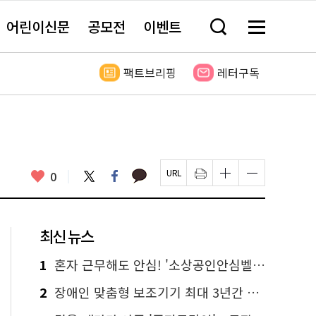
어린이신문
공모전
이벤트
검
메
색
뉴
창
전
열
체
팩트브리핑
레터구독
기
보
기
카
좋
트
페
0
페
인
글
글
카
위
이
아
이
쇄
자
자
오
터
스
요
지
하
크
크
톡
북
U
기
기
기
R
새
크
작
L
창
게
게
최신 뉴스
복
열
변
변
사
림
경
경
하
하
1
혼자 근무해도 안심! '소상공인안심벨' 신청하세요
기
기
2
장애인 맞춤형 보조기기 최대 3년간 무상 대여…삶의 질 높인다