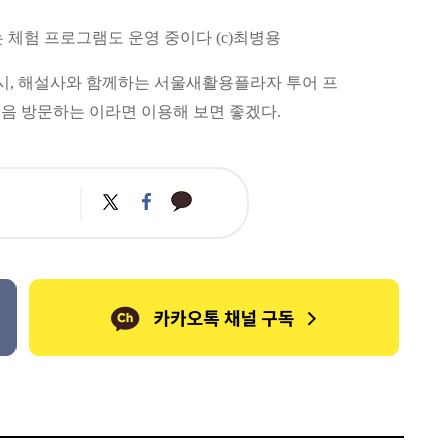
체험 프로그램도 운영 중이다 (c)최병용
 2시, 해설사와 함께하는 서울새활용플라자 투어 프
음 방문하는 이라면 이용해 보면 좋겠다.
카
트
페
카
위
이
오
터
스
톡
북