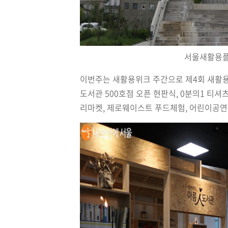
서울새활용플라
이번주는 새활용위크 주간으로 제4회 새활용전
도서관 500호점 오픈 현판식, 0분의1 티셔츠 그
리마켓, 제로웨이스트 푸드체험, 어린이공연 