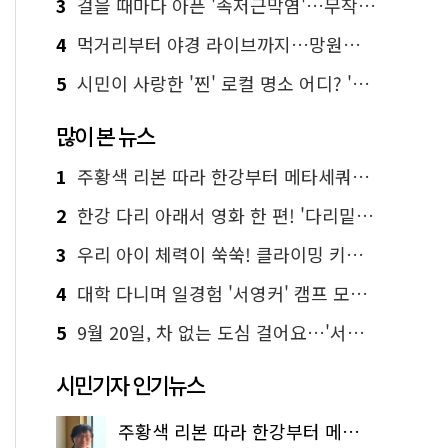
3
걸을 때마다 아픈 '족저근막염'…무작정 참지 말고 '이것' 해보세요!
4
먹거리부터 야경 라이브까지…망원한강공원 알짜 코스
5
시민이 사랑한 '찐' 로컬 명소 어디? '서울에디션25' 추천 코스
많이 본 뉴스
1
주황색 리본 따라 한강부터 메타세쿼이아 숲길까지…서울둘레길 15코스
2
한강 다리 아래서 영화 한 편! '다리밑 영화관' 무료 상영
3
우리 아이 체력이 쑥쑥! 클라이밍 키즈카페·어린이 체력장
4
대학 다니며 일경험 '서영커' 캠프 모집…전액 무료
5
9월 20일, 차 없는 도심 걸어요…'서울 걷자 페스티벌' 선착순 5천명
시민기자 인기뉴스
주황색 리본 따라 한강부터 메타세쿼이아 숲길까지…서울둘레길 15코스