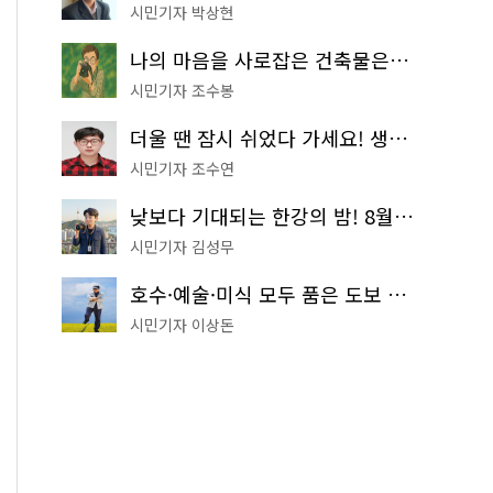
시민기자 박상현
나의 마음을 사로잡은 건축물은? '서울시 건축상' 수상작 공개!
시민기자 조수봉
더울 땐 잠시 쉬었다 가세요! 생수 냉장고부터 해피소·무더위쉼터까지
시민기자 조수연
낮보다 기대되는 한강의 밤! 8월 한정 무료 '한강 밤핑' 예약은?
시민기자 김성무
호수·예술·미식 모두 품은 도보 코스! 서울식물원~LG아트센터~마곡테라스거리
시민기자 이상돈