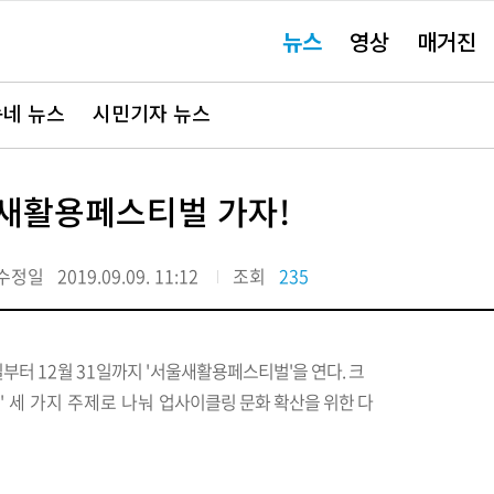
주
뉴스
영상
매거진
요
서
비
스
바
네 뉴스
시민기자 뉴스
로
가
기"
울새활용페스티벌 가자!
수정일
2019.09.09. 11:12
조회
235
일부터
12
월
31
일까지
'
서울새활용페스티벌'을 연다.
크
' 세 가지 주제로 나눠
업사이클링 문화 확산을 위한 다