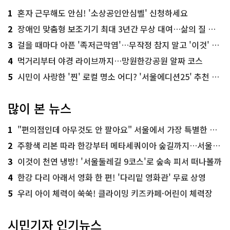
1
혼자 근무해도 안심! '소상공인안심벨' 신청하세요
2
장애인 맞춤형 보조기기 최대 3년간 무상 대여…삶의 질 높인다
3
걸을 때마다 아픈 '족저근막염'…무작정 참지 말고 '이것' 해보세요!
4
먹거리부터 야경 라이브까지…망원한강공원 알짜 코스
5
시민이 사랑한 '찐' 로컬 명소 어디? '서울에디션25' 추천 코스
많이 본 뉴스
1
"편의점인데 아무것도 안 팔아요" 서울에서 가장 특별한 편의점의 정체
2
주황색 리본 따라 한강부터 메타세쿼이아 숲길까지…서울둘레길 15코스
3
이것이 천연 냉방! '서울둘레길 9코스'로 숲속 피서 떠나볼까
4
한강 다리 아래서 영화 한 편! '다리밑 영화관' 무료 상영
5
우리 아이 체력이 쑥쑥! 클라이밍 키즈카페·어린이 체력장
시민기자 인기뉴스