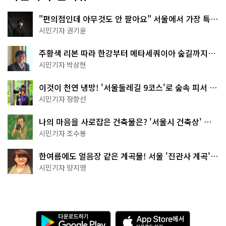
"편의점인데 아무것도 안 팔아요" 서울에서 가장 특별
한 편의점의 정체
시민기자 권기윤
주황색 리본 따라 한강부터 메타세쿼이아 숲길까지…
서울둘레길 15코스
시민기자 박상현
이것이 천연 냉방! '서울둘레길 9코스'로 숲속 피서 떠
나볼까
시민기자 정향선
나의 마음을 사로잡은 건축물은? '서울시 건축상' 수
상작 공개!
시민기자 조수봉
한여름에도 얼음장 같은 계곡물! 서울 '진관사 계곡'이
천국이네~
시민기자 양지영
다
A
운
p