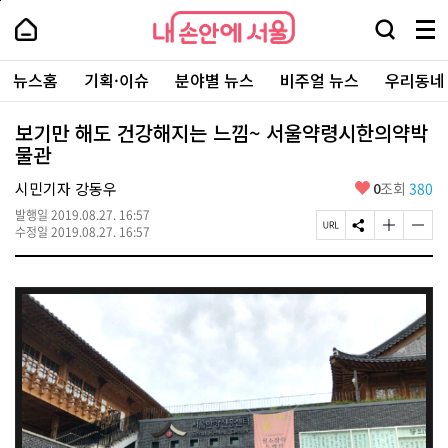
본
페
내
문
이
내
손
검
메
바
지
손
안
색
뉴
로
상
안
주
에
창
전
가
단
에
뉴스홈
기획·이슈
분야별 뉴스
비주얼 뉴스
우리동네
요
서
열
체
기
으
서
서
울
기
보
로
울
비
기
이
-
보기만 해도 건강해지는 느낌~ 서울약령시한의약박
스
동
서
물관
바
울
로
시
가
좋
시민기자 강동우
0
조회
380
대
기
아
표
발행일
2019.08.27. 16:57
요
소
페
S
글
글
수정일
2019.08.27. 16:57
통
이
N
자
자
포
지
S
크
크
털
U
공
기
기
R
유
크
작
L
하
게
게
복
기
변
변
사
경
경
하
하
기
기