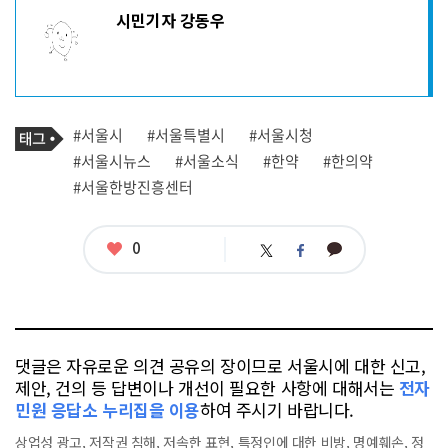
기
시민기자 강동우
사
작
성
자
프
로
기
필
태
#서울시
#서울특별시
#서울시청
사
그
관
#서울시뉴스
#서울소식
#한약
#한의약
련
#서울한방진흥센터
태
그
좋
0
카
트
페
아
카
위
이
요
오
터
스
톡
북
댓글은 자유로운 의견 공유의 장이므로 서울시에 대한 신고,
제안, 건의 등 답변이나 개선이 필요한 사항에 대해서는
전자
민원 응답소 누리집을 이용
하여 주시기 바랍니다.
상업성 광고, 저작권 침해, 저속한 표현, 특정인에 대한 비방, 명예훼손, 정