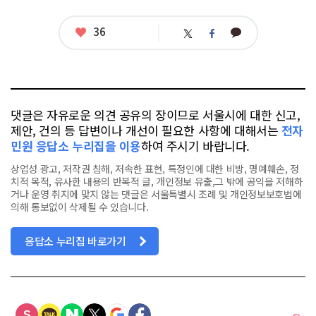
좋
36
카
트
페
아
카
위
이
요
오
터
스
톡
북
댓글은 자유로운 의견 공유의 장이므로 서울시에 대한 신고,
제안, 건의 등 답변이나 개선이 필요한 사항에 대해서는
전자
민원 응답소 누리집을 이용
하여 주시기 바랍니다.
상업성 광고, 저작권 침해, 저속한 표현, 특정인에 대한 비방, 명예훼손, 정
치적 목적, 유사한 내용의 반복적 글, 개인정보 유출,그 밖에 공익을 저해하
거나 운영 취지에 맞지 않는 댓글은 서울특별시 조례 및 개인정보보호법에
의해 통보없이 삭제될 수 있습니다.
응답소 누리집 바로가기