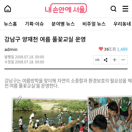
본
페
내
문
이
내
손
검
메
바
지
손
안
색
뉴
로
상
안
주
에
창
전
가
단
에
뉴스홈
기획·이슈
분야별 뉴스
비주얼 뉴스
우리동네
요
서
열
체
기
으
서
서
울
기
보
로
울
비
기
이
-
강남구 양재천 여름 풀꽃교실 운영
스
동
서
바
울
좋
admin
36
조회
1,489
로
시
아
가
대
발행일
2008.07.18. 00:00
요
기
페
S
글
글
표
수정일
2008.07.18. 00:00
이
N
자
자
소
지
S
크
크
통
U
공
기
기
포
강남구는 여름방학을 맞이해 자연의 소중함과 환경보호의 필요성을 체험할
R
유
크
작
털
천 여름 풀꽃교실’을 운영한다.
L
하
게
게
복
기
변
변
사
경
경
하
하
기
기