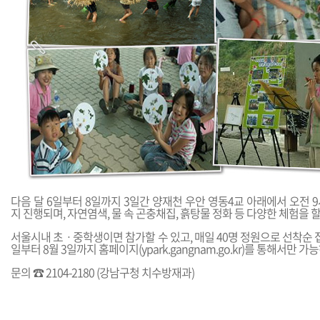
다음 달 6일부터 8일까지 3일간 양재천 우안 영동4교 아래에서 오전 9
지 진행되며, 자연염색, 물 속 곤충채집, 흙탕물 정화 등 다양한 체험을 할
서울시내 초ㆍ중학생이면 참가할 수 있고, 매일 40명 정원으로 선착순 접
일부터 8월 3일까지 홈페이지(
ypark.gangnam.go.kr
)를 통해서만 가능
문의 ☎ 2104-2180 (강남구청 치수방재과)