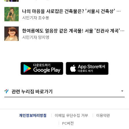
나의 마음을 사로잡은 건축물은? '서울시 건축상' 수
상작 공개!
시민기자 조수봉
한여름에도 얼음장 같은 계곡물! 서울 '진관사 계곡'이
천국이네~
시민기자 양지영
다
A
운
p
로
p
드
S
하
t
기
o
관련 누리집 바로가기
G
r
o
e
o
에
g
서
l
다
개인정보처리방침
이메일 무단수집 거부
이용약관
e
운
P
로
PC버전
l
드