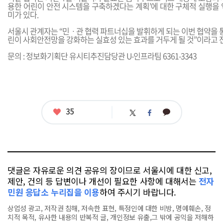
용한 어린이 안전 시스템을 구축하겠다는 계획’에 대한 구체적 실행을 
미가 있다.
서울시 관계자는 “민ㆍ관 협력 파트너십을 발휘하게 되는 이번 협약을 통
린이 사회안전망을 강화하는 실효성 있는 효과를 거두게 될 것”이라고 
문의 : 정보화기획단 유시티추진담당관 U-인프라팀 6361-3343
좋
35
카
트
페
아
카
위
이
요
오
터
스
톡
북
댓글은 자유로운 의견 공유의 장이므로 서울시에 대한 신고,
제안, 건의 등 답변이나 개선이 필요한 사항에 대해서는
전자
민원 응답소 누리집을 이용
하여 주시기 바랍니다.
상업성 광고, 저작권 침해, 저속한 표현, 특정인에 대한 비방, 명예훼손, 정
치적 목적, 유사한 내용의 반복적 글, 개인정보 유출,그 밖에 공익을 저해하