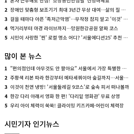
1
혼자 근무해도 안심! '소상공인안심벨' 신청하세요
2
장애인 맞춤형 보조기기 최대 3년간 무상 대여…삶의 질 높인다
3
걸을 때마다 아픈 '족저근막염'…무작정 참지 말고 '이것' 해보세요!
4
먹거리부터 야경 라이브까지…망원한강공원 알짜 코스
5
시민이 사랑한 '찐' 로컬 명소 어디? '서울에디션25' 추천 코스
많이 본 뉴스
1
"편의점인데 아무것도 안 팔아요" 서울에서 가장 특별한 편의점의 정체
2
주황색 리본 따라 한강부터 메타세쿼이아 숲길까지…서울둘레길 15코스
3
이것이 천연 냉방! '서울둘레길 9코스'로 숲속 피서 떠나볼까
4
한강 다리 아래서 영화 한 편! '다리밑 영화관' 무료 상영
5
우리 아이 체력이 쑥쑥! 클라이밍 키즈카페·어린이 체력장
시민기자 인기뉴스