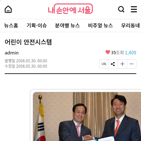
본
페
내
문
이
내
손
검
메
바
지
손
안
색
뉴
로
상
안
주
에
창
전
가
단
에
뉴스홈
기획·이슈
분야별 뉴스
비주얼 뉴스
우리동네
요
서
열
체
기
으
서
서
울
기
보
로
울
비
기
이
-
어린이 안전시스템
스
동
서
바
울
좋
admin
35
조회
1,409
로
시
아
가
대
발행일
2008.05.30. 00:00
요
기
페
S
글
글
표
수정일
2008.05.30. 00:00
이
N
자
자
소
지
S
크
크
통
U
공
기
기
포
R
유
크
작
털
L
하
게
게
복
기
변
변
사
경
경
하
하
기
기