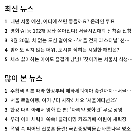
최신 뉴스
1
내년 서울 예산, 어디에 쓰면 좋을까요? 온라인 투표
2
영화·AI 등 192개 강좌 쏟아진다! 서울시민대학 선착순 신청
3
9월 20일, 차 없는 도심 걸어요…'서울 걷자 페스티벌' 선착순 5천명
4
밤에도 식지 않는 더위, 도시를 식히는 시원한 해법은?
5
채소 싫어하는 아이도 즐겁게 냠냠! '찾아가는 서울시 식생활 교육' 현장
많이 본 뉴스
1
주황색 리본 따라 한강부터 메타세쿼이아 숲길까지…서울둘레길 15코스
2
서울 로컬여행, 여기부터 시작하세요 '서울에디션25'
3
한강 다리 아래서 영화 한 편! '다리밑 영화관' 무료 상영
4
우리 아이 체력이 쑥쑥! 클라이밍 키즈카페·어린이 체력장
5
폭염 속 피어난 진분홍 물결! 국립중앙박물관 배롱나무 명소