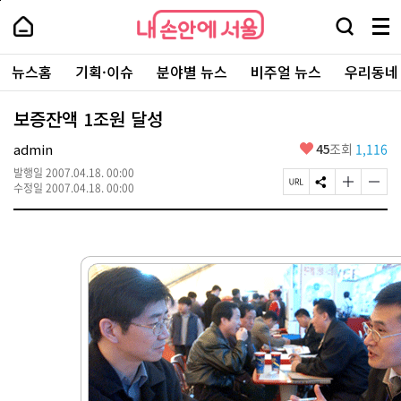
본
페
내
문
이
내
손
검
메
바
지
손
안
색
뉴
로
상
안
주
에
창
전
가
단
에
뉴스홈
기획·이슈
분야별 뉴스
비주얼 뉴스
우리동네
요
서
열
체
기
으
서
서
울
기
보
로
울
비
기
이
-
보증잔액 1조원 달성
스
동
서
바
울
좋
admin
45
조회
1,116
로
시
아
가
대
발행일
2007.04.18. 00:00
요
기
페
S
글
글
표
수정일
2007.04.18. 00:00
이
N
자
자
소
지
S
크
크
통
U
공
기
기
포
R
유
크
작
털
L
하
게
게
복
기
변
변
사
경
경
하
하
기
기