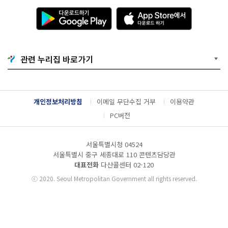
다
A
운
p
로
p
드
S
하
t
기
o
관련 누리집 바로가기
G
r
o
e
o
에
g
서
l
다
개인정보처리방침
이메일 무단수집 거부
이용약관
e
운
P
로
PC버전
l
드
a
하
y
기
서울특별시청 04524
서울특별시 중구 세종대로 110 콘텐츠담당관
대표전화
다산콜센터
02-120
ⓒ
2020. Seoul Metropolitan Government all rights reserved.