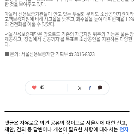
한 것을 보여주고 있다.
아울러 신용보증기관들이 안고 있는 부실화 문제도 소상공인지원이라
고액보증지원에 비해 사고율을 낮추고, 회수율을 높여 대위변제율 1.2%(
의 건전화를 이룰 수 있었다.
서울신용보증재단은 앞으로도 기존의 자금지원 위주의 기능은 물론 
제공하고, ‘창업에서 성공까지’를 목표로 소상공인을 지원하는 다양한
다.
■ 문의 : 서울신용보증재단 기획부 ☎ 3016-8323
좋
45
카
트
페
아
카
위
이
요
오
터
스
톡
북
댓글은 자유로운 의견 공유의 장이므로 서울시에 대한 신고,
제안, 건의 등 답변이나 개선이 필요한 사항에 대해서는
전자