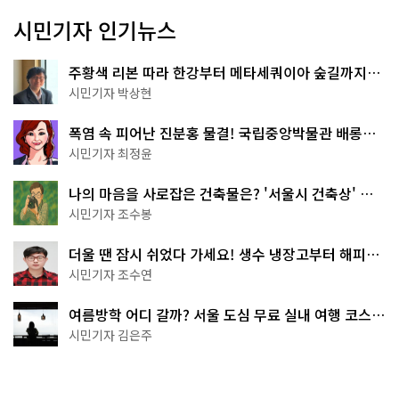
시민기자 인기뉴스
주황색 리본 따라 한강부터 메타세쿼이아 숲길까지…
서울둘레길 15코스
시민기자 박상현
폭염 속 피어난 진분홍 물결! 국립중앙박물관 배롱나
무 명소
시민기자 최정윤
나의 마음을 사로잡은 건축물은? '서울시 건축상' 수
상작 공개!
시민기자 조수봉
더울 땐 잠시 쉬었다 가세요! 생수 냉장고부터 해피소
·무더위쉼터까지
시민기자 조수연
여름방학 어디 갈까? 서울 도심 무료 실내 여행 코스
추천
시민기자 김은주