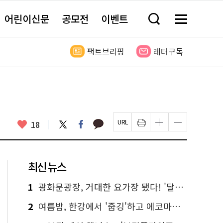
어린이신문
공모전
이벤트
검
메
색
뉴
창
전
열
체
팩트브리핑
레터구독
기
보
기
카
좋
트
페
18
페
인
글
글
카
위
이
아
이
쇄
자
자
오
터
스
요
지
하
크
크
톡
북
U
기
기
기
R
새
크
작
L
창
게
게
최신 뉴스
복
열
변
변
사
림
경
경
하
하
1
광화문광장, 거대한 요가장 됐다! '달빛요가'와 함께한 여름밤 힐링
기
기
2
여름밤, 한강에서 '줍깅'하고 에코마일리지도 줍줍!