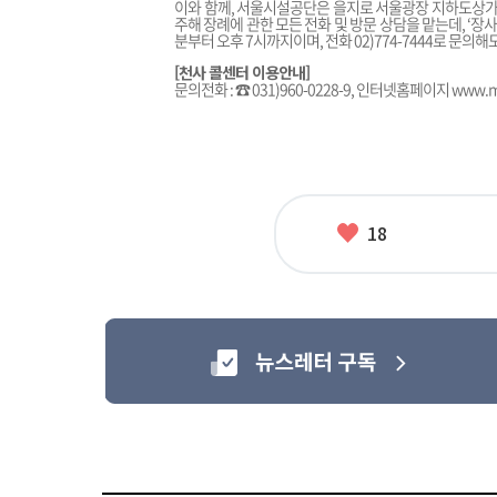
이와 함께, 서울시설공단은 을지로 서울광장 지하도상가 
주해 장례에 관한 모든 전화 및 방문 상담을 맡는데, ‘장사
분부터 오후 7시까지이며, 전화 02)774-7444로 문의해도
[천사 콜센터 이용안내]
문의전화 : ☎ 031)960-0228-9, 인터넷홈페이지
www.me
좋
18
아
요