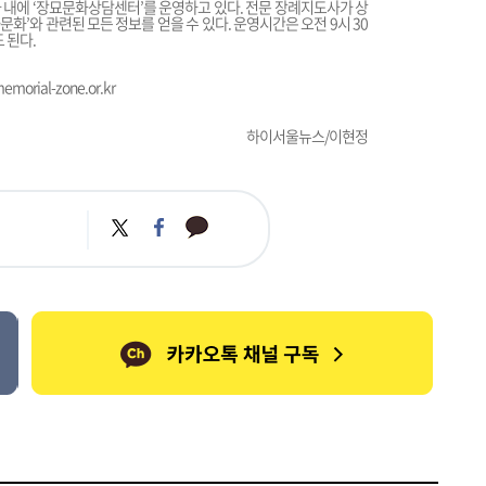
내에 ‘장묘문화상담센터’를 운영하고 있다. 전문 장례지도사가 상
문화’와 관련된 모든 정보를 얻을 수 있다. 운영시간은 오전 9시 30
 된다.
morial-zone.or.kr
하이서울뉴스/이현정
카
트
페
카
위
이
오
터
스
톡
북