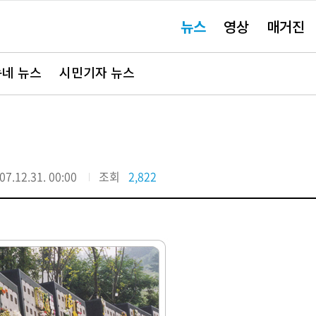
주
뉴스
영상
매거진
요
서
비
스
바
네 뉴스
시민기자 뉴스
로
가
기"
07.12.31. 00:00
조회
2,822