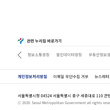
관련 누리집 바로가기
상상대로 서울
정보소통광장
열린데이터광장
부동산정보
개인정보처리방침
이메일 무단수집 거부
뉴스레터
서울특별시청 04524 서울특별시 중구 세종대로 110 
ⓒ 2020. Seoul Metropolitan Government all rights rese