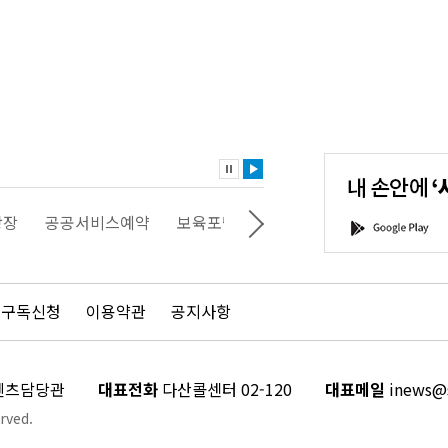
내
손
안
에
'서
광장
공공서비스예약
보육포털
일자리포털
문화포털
G
울'을
o
다
o
운
g
로
l
드
e
 구독신청
이용약관
공지사항
하
P
세
l
요!
a
y
콘텐츠담당관
대표전화
다산콜센터 02-120
대표메일
inews@s
rved.