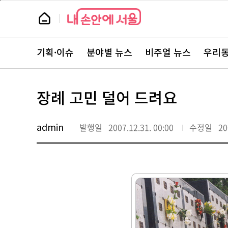
본
페
문
이
뉴
바
지
스
로
상
룸
가
단
뉴
기
으
스
로
기획·이슈
분야별 뉴스
비주얼 뉴스
우리동
주
이
요
동
서
비
스
장례 고민 덜어 드려요
바
로
가
기
admin
발행일
2007.12.31. 00:00
수정일
20