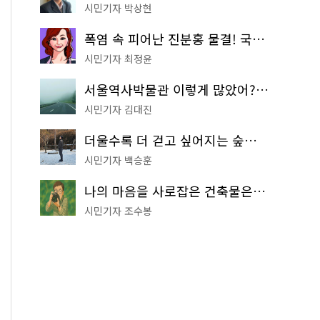
시민기자 박상현
폭염 속 피어난 진분홍 물결! 국립중앙박물관 배롱나무 명소
시민기자 최정윤
서울역사박물관 이렇게 많았어? 주말마다 한 곳씩 떠나는 역사 산책
시민기자 김대진
더울수록 더 걷고 싶어지는 숲길! 서울둘레길 '아차산 코스'
시민기자 백승훈
나의 마음을 사로잡은 건축물은? '서울시 건축상' 수상작 공개!
시민기자 조수봉