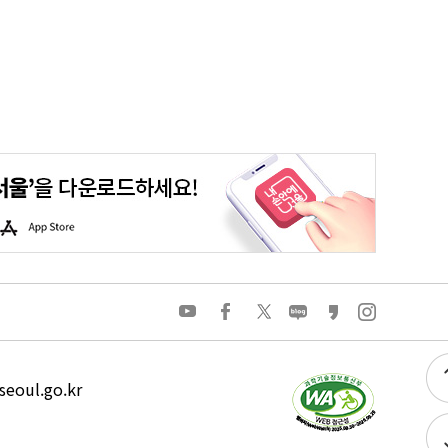
평생학습포털
청년포털
대기환경정보
에코마일리지
A
p
p
S
t
o
유
페
트
네
카
인
r
튜
이
위
이
카
스
e
브
스
터
버
오
타
북
블
스
그
로
토
램
그
리
eoul.go.kr