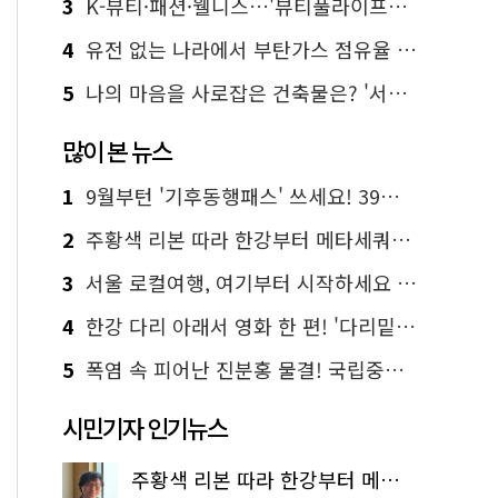
3
K-뷰티·패션·웰니스…'뷰티풀라이프인서울' 6일부터 사전 예약
4
유전 없는 나라에서 부탄가스 점유율 1위 가능? Yes, I 'CAN'
5
나의 마음을 사로잡은 건축물은? '서울시 건축상' 수상작 공개!
많이 본 뉴스
1
9월부턴 '기후동행패스' 쓰세요! 39세까지 청년 혜택
2
주황색 리본 따라 한강부터 메타세쿼이아 숲길까지…서울둘레길 15코스
3
서울 로컬여행, 여기부터 시작하세요 '서울에디션25'
4
한강 다리 아래서 영화 한 편! '다리밑 영화관' 무료 상영
5
폭염 속 피어난 진분홍 물결! 국립중앙박물관 배롱나무 명소
시민기자 인기뉴스
주황색 리본 따라 한강부터 메타세쿼이아 숲길까지…서울둘레길 15코스