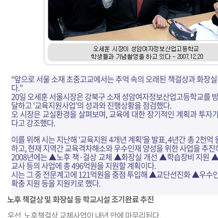
“앞으로 서울 소재 초중고교에서는 추억 속의 오래된 책걸상과 화장실은
다.”
20일 오세훈 서울시장은 강북구 소재 성암여자정보산업고등학교를 방
달하고 ‘교육지원사업’의 성과와 진행상황을 점검했다.
오 시장은 교실환경을 살펴보며, 교육에 대한 장기적인 계획과 투자
다고 강조했다.
이를 위해 시는 지난해 ‘교육지원 4개년 계획’을 발표, 4년간 총 2천
하고, 현재 지역간 교육격차해소와 우수인재 양성을 위한 사업을 추진하
2008년에는 ▲노후 책·걸상 교체 ▲화장실 개선 ▲학습장비 지원 
교사 등의 사업에 총 496억원을 지원할 계획이다.
시는 그 중 전문계고에 121억원을 중점 투입해 ▲교단선진화 ▲우수
확충 지원 등을 지원키로 했다.
노후 책걸상 및 화장실 등 학교시설 조기완료 추진
우선, 노후책걸상 교체사업이 내년 안에 마무리된다.