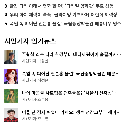
3
한강 다리 아래서 영화 한 편! '다리밑 영화관' 무료 상영
4
우리 아이 체력이 쑥쑥! 클라이밍 키즈카페·어린이 체력장
5
폭염 속 피어난 진분홍 물결! 국립중앙박물관 배롱나무 명소
시민기자 인기뉴스
주황색 리본 따라 한강부터 메타세쿼이아 숲길까지…
서울둘레길 15코스
시민기자 박상현
폭염 속 피어난 진분홍 물결! 국립중앙박물관 배롱나
무 명소
시민기자 최정윤
나의 마음을 사로잡은 건축물은? '서울시 건축상' 수
상작 공개!
시민기자 조수봉
더울 땐 잠시 쉬었다 가세요! 생수 냉장고부터 해피소
·무더위쉼터까지
시민기자 조수연