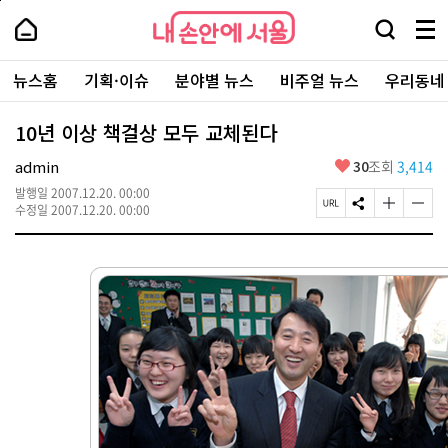
본
페
내
문
이
내
손
검
메
바
지
손
안
색
뉴
로
상
안
주
에
창
전
가
단
에
뉴스홈
기획·이슈
분야별 뉴스
비주얼 뉴스
우리동네
요
서
열
체
기
으
서
서
울
기
보
로
울
비
기
이
-
10년 이상 책걸상 모두 교체된다
스
동
서
바
울
좋
admin
30
조회
3,414
로
시
아
가
대
발행일
2007.12.20. 00:00
요
기
페
S
글
글
표
수정일
2007.12.20. 00:00
이
N
자
자
소
지
S
크
크
통
U
공
기
기
포
R
유
크
작
털
L
하
게
게
복
기
변
변
사
경
경
하
하
기
기