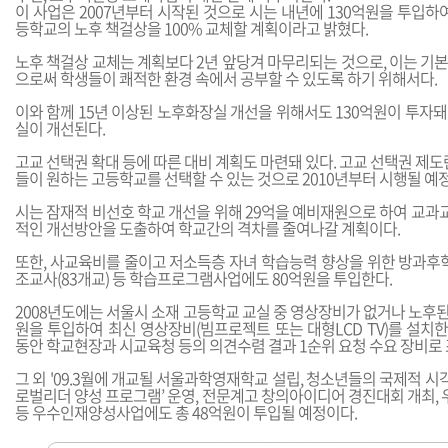
이 사업은 2007년부터 시작된 것으로 시는 내년에 130억원을 투입하여
등학교의 노후 책걸상을 100% 교체할 계획이라고 밝혔다.
노후 책걸상 교체는 계획보다 2년 앞당겨 마무리되는 것으로, 이는 기
으로써 학생들이 쾌적한 환경 속에서 공부할 수 있도록 하기 위해서다.
이와 함께 15년 이상된 노후화장실 개선을 위해서도 130억원이 투자돼 
실이 개선된다.
고교 선택권 확대 등에 따른 대비 계획도 마련돼 있다. 고교 선택권 제도
들이 원하는 고등학교를 선택할 수 있는 것으로 2010년부터 시행될 예
시는 잠재적 비선호 학교 개선을 위해 29억을 예비재원으로 하여 교과교
적인 개선방안을 도출하여 학교간의 격차를 줄여나갈 계획이다.
또한, 사교육비를 줄이고 저소득층 자녀 학습능력 향상을 위한 방과후학교
조교사(83개교) 등 학습프로그램사업에도 80억원을 투입한다.
2008년도에는 서울시 소재 고등학교 교실 중 영상장비가 없거나 노후된 5
원을 투입하여 최신 영상장비(빔프로젝트 또는 대형LCD TV)를 설치한
동안 학교현장과 시교육청 등의 의견수렴 결과 1순위 요청 수요 장비로
그 외 '09.3월에 개교될 서울과학영재학교 설립, 청소년들의 국제적 시각
로벌리더 양성 프로그램’ 운영, 전문계고 창의아이디어 경진대회 개최
등 우수인재양성사업에도 총 48억원이 투입될 예정이다.