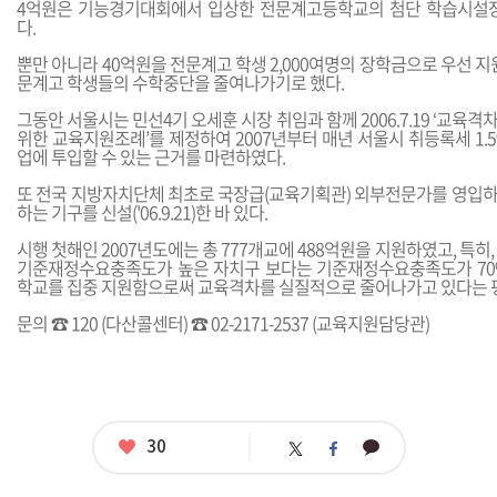
4억원은 기능경기대회에서 입상한 전문계고등학교의 첨단 학습시설장
다.
뿐만 아니라 40억원을 전문계고 학생 2,000여명의 장학금으로 우선 지
문계고 학생들의 수학중단을 줄여나가기로 했다.
그동안 서울시는 민선4기 오세훈 시장 취임과 함께 2006.7.19 ‘교육
위한 교육지원조례’를 제정하여 2007년부터 매년 서울시 취등록세 1
업에 투입할 수 있는 근거를 마련하였다.
또 전국 지방자치단체 최초로 국장급(교육기획관) 외부전문가를 영입
하는 기구를 신설('06.9.21)한 바 있다.
시행 첫해인 2007년도에는 총 777개교에 488억원을 지원하였고, 특히, 강
기준재정수요충족도가 높은 자치구 보다는 기준재정수요충족도가 70
학교를 집중 지원함으로써 교육격차를 실질적으로 줄어나가고 있다는 평
문의 ☎ 120 (다산콜센터) ☎ 02-2171-2537 (교육지원담당관)
좋
30
카
트
페
아
카
위
이
요
오
터
스