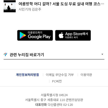
여름방학 어디 갈까? 서울 도심 무료 실내 여행 코스
추천
시민기자 김은주
다
A
운
p
로
p
드
S
하
t
기
o
관련 누리집 바로가기
G
r
o
e
o
에
g
서
l
다
개인정보처리방침
이메일 무단수집 거부
이용약관
e
운
P
로
PC버전
l
드
a
하
y
기
서울특별시청 04524
서울특별시 중구 세종대로 110 콘텐츠담당관
대표전화
다산콜센터
02-120