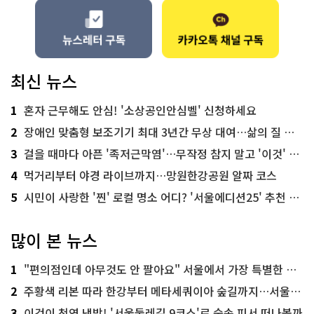
최신 뉴스
1
혼자 근무해도 안심! '소상공인안심벨' 신청하세요
2
장애인 맞춤형 보조기기 최대 3년간 무상 대여…삶의 질 높인다
3
걸을 때마다 아픈 '족저근막염'…무작정 참지 말고 '이것' 해보세요!
4
먹거리부터 야경 라이브까지…망원한강공원 알짜 코스
5
시민이 사랑한 '찐' 로컬 명소 어디? '서울에디션25' 추천 코스
많이 본 뉴스
1
"편의점인데 아무것도 안 팔아요" 서울에서 가장 특별한 편의점의 정체
2
주황색 리본 따라 한강부터 메타세쿼이아 숲길까지…서울둘레길 15코스
3
이것이 천연 냉방! '서울둘레길 9코스'로 숲속 피서 떠나볼까