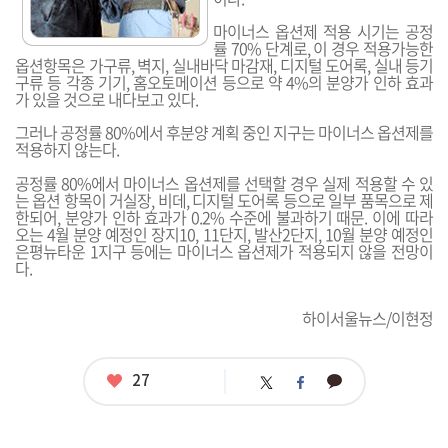
마이너스 옵션제 적용 시기는 공정
률 70% 단계로, 이 경우 적용가능한
옵션항목은 가구류, 벽지, 실내바닥 마감재, 디지털 도어록, 실내 등기
구류 등 각종 기기, 홈오토메이션 등으로 약 4%의 분양가 인하 효과
가 있을 것으로 내다보고 있다.
그러나 공정률 80%에서 후분양 계획 중인 지구는 마이너스 옵션제를
적용하지 않는다.
공정률 80%에서 마이너스 옵션제를 선택할 경우 실제 적용할 수 있
는 옵션 항목이 거실장, 비데, 디지털 도어록 등으로 일부 품목으로 제
한되어, 분양가 인하 효과가 0.2% 수준에 불과하기 때문. 이에 따라
오는 4월 분양 예정인 장지10, 11단지, 발산2단지, 10월 분양 예정인
은평뉴타운 1지구 등에는 마이너스 옵션제가 적용되지 않을 전망이
다.
하이서울뉴스/이현정
좋
27
카
트
페
아
카
위
이
요
오
터
스
톡
북