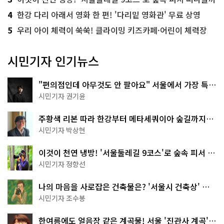
4
한강 다리 아래서 영화 한 편! '다리밑 영화관' 무료 상영
5
우리 아이 체력이 쑥쑥! 클라이밍 키즈카페·어린이 체력장
시민기자 인기뉴스
"편의점인데 아무것도 안 팔아요" 서울에서 가장 특별
한 편의점의 정체
시민기자 권기윤
주황색 리본 따라 한강부터 메타세쿼이아 숲길까지…
서울둘레길 15코스
시민기자 박상현
이것이 천연 냉방! '서울둘레길 9코스'로 숲속 피서 떠
나볼까
시민기자 정향선
나의 마음을 사로잡은 건축물은? '서울시 건축상' 수
상작 공개!
시민기자 조수봉
한여름에도 얼음장 같은 계곡물! 서울 '진관사 계곡'이