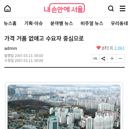
본
페
내
문
이
내
손
검
메
바
지
손
안
색
뉴
로
상
안
주
에
창
전
가
단
에
뉴스홈
기획·이슈
분야별 뉴스
비주얼 뉴스
우리동네
요
서
열
체
기
으
서
서
울
기
보
로
울
비
기
이
-
가격 거품 없애고 수요자 중심으로
스
동
서
바
울
좋
admin
27
조회
2,061
로
시
아
가
대
발행일
2007.03.13. 00:00
요
기
페
S
글
글
표
수정일
2007.03.13. 00:00
이
N
자
자
소
지
S
크
크
통
U
공
기
기
포
R
유
크
작
털
L
하
게
게
복
기
변
변
사
경
경
하
하
기
기