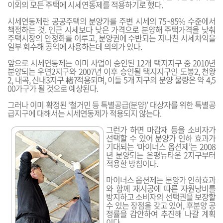
이외의 모든 주택에 시세연동제를 적용하기로 했다.
시세연동제란 공공주택의 분양가를 주변 시세의 75~85% 수준에서
책정하는 것. 인근 시세보다 낮은 가격으로 분양해 주택가격을 낮춰
주택시장의 안정화를 이루고, 분양권에 수반되는 지나친 시세차익을
일부 회수해 공익에 사용하는데 의의가 있다.
앞으로 시세연동제는 이미 사업이 승인된 12개 택지지구 중 2010년
분양되는 우면2지구와 2007년 이후 승인될 택지지구인 도봉2, 천왕
2, 내곡, 신내3지구 楮?적용되며, 이들 5개 지구의 분양 물량은 약 4,5
00가구가 될 것으로 예상된다.
그러나 이미 확정된 ‘철거민 등 특별공급(분양)’ 대상자를 위한 특별공
급지구에 대해서는 시세연동제가 적용되지 않는다.
그런가 하면 마감재 등을 소비자가
선택할 수 있어 분양가 인하 효과가
기대되는 ‘마이너스 옵션제’는 2008
년 분양되는 은평뉴타운 2지구부터
적용할 방침이다.
마이너스 옵션제는 분양가 인하효과
와 함께 재시공에 따른 자원낭비를
방지하고 소비자의 선택권을 보장할
수 있는 장점을 갖고 있어, 후분양 공
정률을 감안하여 추진해 나갈 계획
이다.