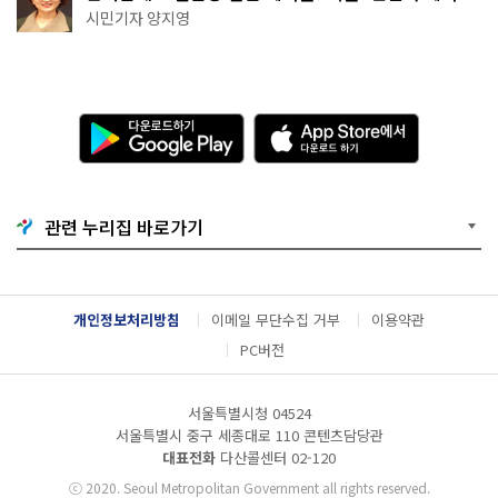
천국이네~
시민기자 양지영
다
A
운
p
로
p
드
S
하
t
기
o
관련 누리집 바로가기
G
r
o
e
o
에
g
서
l
다
개인정보처리방침
이메일 무단수집 거부
이용약관
e
운
P
로
PC버전
l
드
a
하
y
기
서울특별시청 04524
서울특별시 중구 세종대로 110 콘텐츠담당관
대표전화
다산콜센터
02-120
ⓒ
2020. Seoul Metropolitan Government all rights reserved.