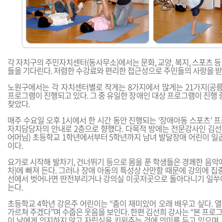
각 자치구의 주민자치센터(동사무소)에서는 문화, 교양, 복지, 스포츠 
들을 기다린다. 저렴한 수강료와 편리한 접근성으로 주민들의 사랑을 받
노원구에서는 각 자치센터별로 작게는 8가지에서 많게는 21가지(공릉1
프로그램이 진행되고 있다. 그 중 유일한 장애인 대상 프로그램이 진행
찾았다.
매주 수요일 오후 1시에서 한 시간 동안 진행되는 ‘장애아동 스포츠’ 
자치담당자의 안내로 2층으로 향했다. 다목적 방에는 전문강사인 김
어머님) 초등학교 1학년에서부터 5학년까지 남녀 발달장애 어린이 일곱
이다.
요가로 시작해 발차기, 건너뛰기 등으로 몸을 푼 학생들은 경쾌한 음악
차)에 빠져 든다. 그러나 장애 아동의 특성상 산만함 때문에 강의에 집
선에서 벗어나면 딴전부리거나 강의실 이곳저곳으로 돌아다니기 일쑤
는다.
초등학교 4학년 강은주 어린이는 “춤이 재미있어 오래 배우고 싶다. 
가르쳐 주겠다”며 수줍은 웃음을 보인다. 한편 김선희 강사는 “본 프
이 남에게 의지하지 않고 자립심을 키워주는 것에 의미를 두고 있으며,