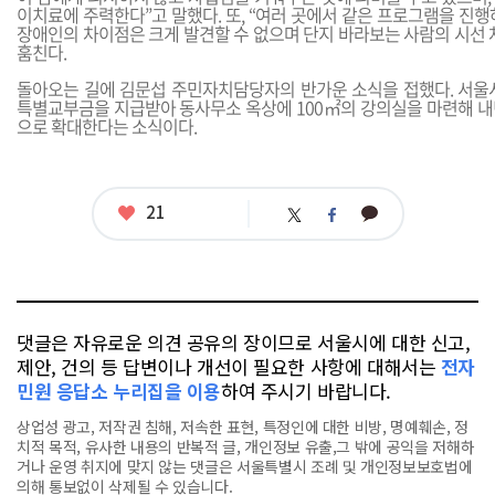
이치료에 주력한다”고 말했다. 또, “여러 곳에서 같은 프로그램을 진
장애인의 차이점은 크게 발견할 수 없으며 단지 바라보는 사람의 시선 
훔친다.
돌아오는 길에 김문섭 주민자치담당자의 반가운 소식을 접했다. 서
특별교부금을 지급받아 동사무소 옥상에 100㎡의 강의실을 마련해 내
으로 확대한다는 소식이다.
좋
21
카
트
페
아
카
위
이
요
오
터
스
톡
북
댓글은 자유로운 의견 공유의 장이므로 서울시에 대한 신고,
제안, 건의 등 답변이나 개선이 필요한 사항에 대해서는
전자
민원 응답소 누리집을 이용
하여 주시기 바랍니다.
상업성 광고, 저작권 침해, 저속한 표현, 특정인에 대한 비방, 명예훼손, 정
치적 목적, 유사한 내용의 반복적 글, 개인정보 유출,그 밖에 공익을 저해하
거나 운영 취지에 맞지 않는 댓글은 서울특별시 조례 및 개인정보보호법에
의해 통보없이 삭제될 수 있습니다.