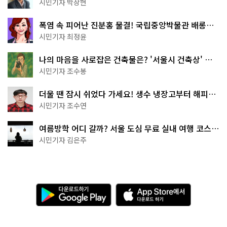
서울둘레길 15코스
시민기자 박상현
폭염 속 피어난 진분홍 물결! 국립중앙박물관 배롱나
무 명소
시민기자 최정윤
나의 마음을 사로잡은 건축물은? '서울시 건축상' 수
상작 공개!
시민기자 조수봉
더울 땐 잠시 쉬었다 가세요! 생수 냉장고부터 해피소
·무더위쉼터까지
시민기자 조수연
여름방학 어디 갈까? 서울 도심 무료 실내 여행 코스
추천
시민기자 김은주
다
A
운
p
로
p
드
S
하
t