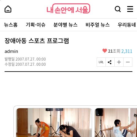
본
페
내
문
이
내
손
검
메
바
지
손
안
색
뉴
로
상
안
주
에
창
전
가
단
에
뉴스홈
기획·이슈
분야별 뉴스
비주얼 뉴스
우리동네
요
서
열
체
기
으
서
서
울
기
보
로
울
비
기
이
-
장애아동 스포츠 프로그램
스
동
서
바
울
좋
admin
21
조회
2,311
로
시
아
가
대
발행일
2007.07.27. 00:00
요
기
페
S
글
글
표
수정일
2007.07.27. 00:00
이
N
자
자
소
지
S
크
크
통
U
공
기
기
포
R
유
크
작
털
L
하
게
게
복
기
변
변
사
경
경
하
하
기
기