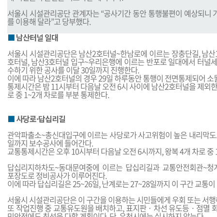
서울시 시설관리공단 관계자는 “공사기간 동안 통행불편이 예상되니 
를 이용해 달라”고 당부했다.
■
남산터널 일대
서울시 시설관리공단은 남산2호터널~한남로에 이르는 장충단길, 남산1
호터널, 남산3호터널 입구~우리은행에 이르는 반포로 일대에서 터널
수하기 위한 공사를 이달 30일까지 진행한다.
이에 따라 남산2호터널의 경우 29일 하루동안 통행이 전면통제되어 소
통제시간은 밤 11시부터 다음날 오전 6시 사이에 남산2호터널을 제외
로 중 1~2개 차로를 부분 통제한다.
■
사당로·답십리길
관악파출소~총신대입구에 이르는 사당로가 사고위험이 높은 내리막도로
일까지 보수공사에 들어간다.
교통통제시간은 오후 10시부터 다음날 오전 6시까지, 왕복 4개 차로 중
답십리지하차도~동대문여중에 이르는 답십리길과 교통안전회관~청
포장도로 정비공사가 이루어진다.
이에 따라 답십리길은 25~26일, 난계로는 27~28일까지 이 구간 교통이
서울시 시설관리공단은 이 구간을 이용하는 시민들에게 우회 또는 서행
또 작업진행 중 교통유도원을 배치하고, 표지판 · 차선 유도등 · 점멸
민안전에도 최선을 다할 계획이다. 단, 우천시에는 실시하지 않는다.