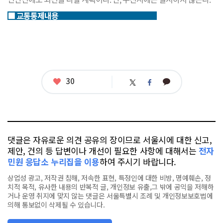
■
교통통제내용
좋
30
카
트
페
아
카
위
이
요
오
터
스
톡
북
댓글은 자유로운 의견 공유의 장이므로 서울시에 대한 신고,
제안, 건의 등 답변이나 개선이 필요한 사항에 대해서는
전자
민원 응답소 누리집을 이용
하여 주시기 바랍니다.
상업성 광고, 저작권 침해, 저속한 표현, 특정인에 대한 비방, 명예훼손, 정
치적 목적, 유사한 내용의 반복적 글, 개인정보 유출,그 밖에 공익을 저해하
거나 운영 취지에 맞지 않는 댓글은 서울특별시 조례 및 개인정보보호법에
의해 통보없이 삭제될 수 있습니다.