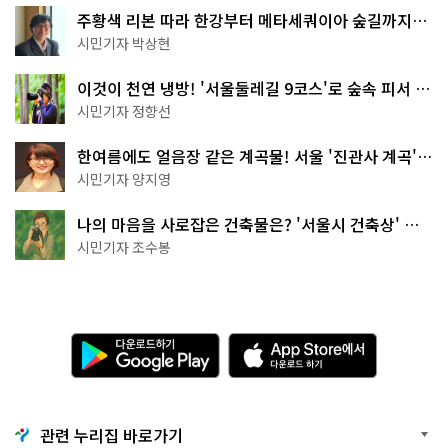
주황색 리본 따라 한강부터 메타세쿼이아 숲길까지…
서울둘레길 15코스
시민기자 박상현
이것이 천연 냉방! '서울둘레길 9코스'로 숲속 피서 떠
나볼까
시민기자 정향선
한여름에도 얼음장 같은 계곡물! 서울 '진관사 계곡'이
천국이네~
시민기자 양지영
나의 마음을 사로잡은 건축물은? '서울시 건축상' 수
상작 공개!
시민기자 조수봉
다
A
운
p
로
p
드
S
하
t
기
o
관련 누리집 바로가기
G
r