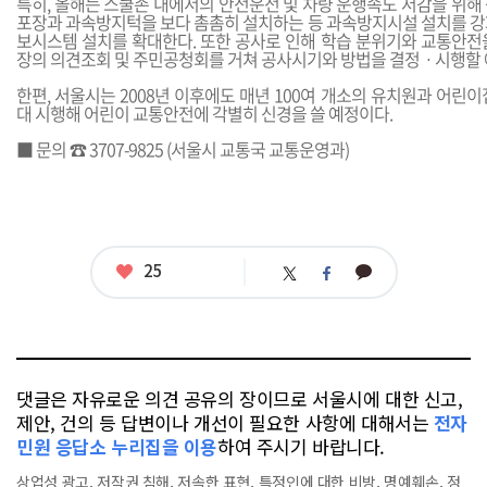
특히, 올해는 스쿨존 내에서의 안전운전 및 차량 운행속도 저감을 위해 석재(
포장과 과속방지턱을 보다 촘촘히 설치하는 등 과속방지시설 설치를 강
보시스템 설치를 확대한다. 또한 공사로 인해 학습 분위기와 교통안전
장의 의견조회 및 주민공청회를 거쳐 공사시기와 방법을 결정ㆍ시행할 
한편, 서울시는 2008년 이후에도 매년 100여 개소의 유치원과 어린
대 시행해 어린이 교통안전에 각별히 신경을 쓸 예정이다.
■ 문의 ☎ 3707-9825 (서울시 교통국 교통운영과)
좋
25
카
트
페
아
카
위
이
요
오
터
스
톡
북
댓글은 자유로운 의견 공유의 장이므로 서울시에 대한 신고,
제안, 건의 등 답변이나 개선이 필요한 사항에 대해서는
전자
민원 응답소 누리집을 이용
하여 주시기 바랍니다.
상업성 광고, 저작권 침해, 저속한 표현, 특정인에 대한 비방, 명예훼손, 정