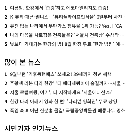
1
여름밤, 한강에서 '줍깅'하고 에코마일리지도 줍줍!
2
K-뷰티·패션·웰니스…'뷰티풀라이프인서울' 6일부터 사전 예약
3
유전 없는 나라에서 부탄가스 점유율 1위 가능? Yes, I 'CAN'
4
나의 마음을 사로잡은 건축물은? '서울시 건축상' 수상작 공개!
5
낮보다 기대되는 한강의 밤! 8월 한정 무료 '한강 밤핑' 예약은?
많이 본 뉴스
1
9월부턴 '기후동행패스' 쓰세요! 39세까지 청년 혜택
2
주황색 리본 따라 한강부터 메타세쿼이아 숲길까지…서울둘레길 15코스
3
서울 로컬여행, 여기부터 시작하세요 '서울에디션25'
4
한강 다리 아래서 영화 한 편! '다리밑 영화관' 무료 상영
5
폭염 속 피어난 진분홍 물결! 국립중앙박물관 배롱나무 명소
시민기자 인기뉴스