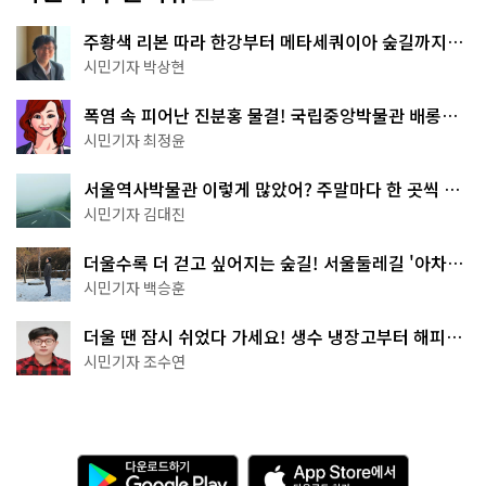
주황색 리본 따라 한강부터 메타세쿼이아 숲길까지…
서울둘레길 15코스
시민기자 박상현
폭염 속 피어난 진분홍 물결! 국립중앙박물관 배롱나
무 명소
시민기자 최정윤
서울역사박물관 이렇게 많았어? 주말마다 한 곳씩 떠
나는 역사 산책
시민기자 김대진
더울수록 더 걷고 싶어지는 숲길! 서울둘레길 '아차산
코스'
시민기자 백승훈
더울 땐 잠시 쉬었다 가세요! 생수 냉장고부터 해피소
·무더위쉼터까지
시민기자 조수연
다
A
운
p