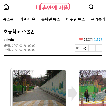
본
페
내
문
이
내
손
검
메
바
지
손
안
색
뉴
로
상
안
주
에
창
전
가
단
에
뉴스홈
기획·이슈
분야별 뉴스
비주얼 뉴스
우리동네
요
서
열
체
기
으
서
서
울
기
보
로
울
비
기
이
-
초등학교 스쿨존
스
동
서
바
울
좋
admin
25
조회
1,175
로
시
아
가
대
발행일
2007.02.20. 00:00
요
기
페
S
글
글
표
수정일
2007.02.20. 00:00
이
N
자
자
소
지
S
크
크
통
U
공
기
기
포
R
유
크
작
털
L
하
게
게
복
기
변
변
사
경
경
하
하
기
기