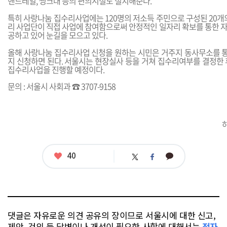
핸드레일, 씽크대 등의 편의시설도 설치해준다.
특히 사랑나눔 집수리사업에는 120명의 저소득 주민으로 구성된 20
리 사업단이 직접 사업에 참여함으로써 안정적인 일자리 확보를 통한 
공하고 있어 눈길을 모으고 있다.
올해 사랑나눔 집수리사업 신청을 원하는 시민은 거주지 동사무소를 통
지 신청하면 된다. 서울시는 현장실사 등을 거쳐 집수리여부를 결정한 
집수리사업을 진행할 예정이다.
문의 : 서울시 사회과 ☎ 3707-9158
좋
40
카
트
페
아
카
위
이
요
오
터
스
톡
북
댓글은 자유로운 의견 공유의 장이므로 서울시에 대한 신고,
제안, 건의 등 답변이나 개선이 필요한 사항에 대해서는
전자