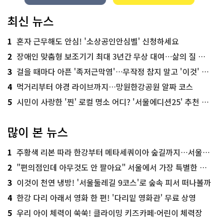
최신 뉴스
1
혼자 근무해도 안심! '소상공인안심벨' 신청하세요
2
장애인 맞춤형 보조기기 최대 3년간 무상 대여…삶의 질 높인다
3
걸을 때마다 아픈 '족저근막염'…무작정 참지 말고 '이것' 해보세요!
4
먹거리부터 야경 라이브까지…망원한강공원 알짜 코스
5
시민이 사랑한 '찐' 로컬 명소 어디? '서울에디션25' 추천 코스
많이 본 뉴스
1
주황색 리본 따라 한강부터 메타세쿼이아 숲길까지…서울둘레길 15코스
2
"편의점인데 아무것도 안 팔아요" 서울에서 가장 특별한 편의점의 정체
3
이것이 천연 냉방! '서울둘레길 9코스'로 숲속 피서 떠나볼까
4
한강 다리 아래서 영화 한 편! '다리밑 영화관' 무료 상영
5
우리 아이 체력이 쑥쑥! 클라이밍 키즈카페·어린이 체력장