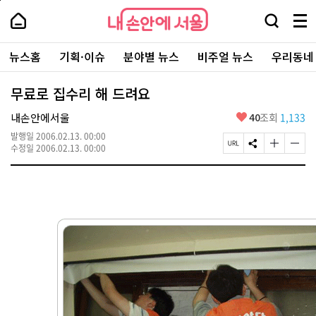
본
페
내
문
이
내
손
검
메
바
지
손
안
색
뉴
로
상
안
주
에
창
전
가
단
에
뉴스홈
기획·이슈
분야별 뉴스
비주얼 뉴스
우리동네
요
서
열
체
기
으
서
서
울
기
보
로
울
비
기
이
-
무료로 집수리 해 드려요
스
동
서
바
울
좋
내손안에서울
40
조회
1,133
로
시
아
가
대
발행일
2006.02.13. 00:00
요
기
페
S
글
글
표
수정일
2006.02.13. 00:00
이
N
자
자
소
지
S
크
크
통
U
공
기
기
포
R
유
크
작
털
L
하
게
게
복
기
변
변
사
경
경
하
하
기
기