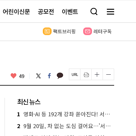
어린이신문
공모전
이벤트
검
메
색
뉴
창
전
열
체
팩트브리핑
레터구독
기
보
기
카
좋
트
페
49
페
인
글
글
카
위
이
아
이
쇄
자
자
오
터
스
요
지
하
크
크
톡
북
U
기
기
기
R
새
크
작
L
창
게
게
최신 뉴스
복
열
변
변
사
림
경
경
하
하
1
영화·AI 등 192개 강좌 쏟아진다! 서울시민대학 선착순 신청
기
기
2
9월 20일, 차 없는 도심 걸어요…'서울 걷자 페스티벌' 선착순 5천명