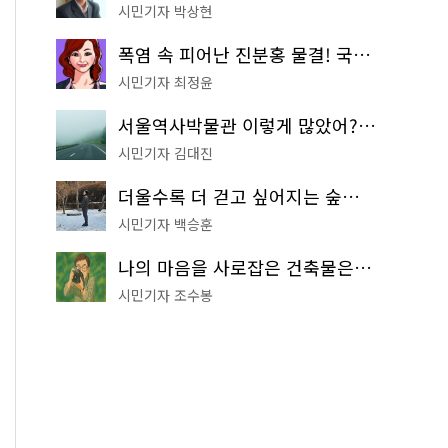
시민기자 박상현
폭염 속 피어난 진분홍 물결! 국립중앙박물관 배롱나무 명소
시민기자 최정윤
서울역사박물관 이렇게 많았어? 주말마다 한 곳씩 떠나는 역사 산책
시민기자 김대진
더울수록 더 걷고 싶어지는 숲길! 서울둘레길 '아차산 코스'
시민기자 백승훈
나의 마음을 사로잡은 건축물은? '서울시 건축상' 수상작 공개!
시민기자 조수봉