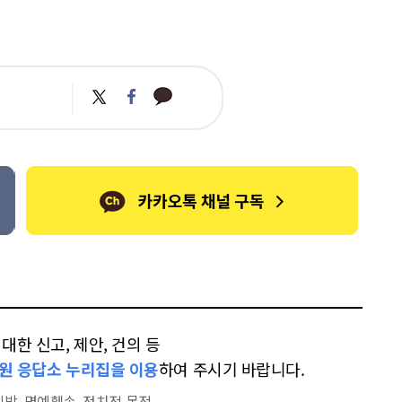
카
트
페
카
위
이
오
터
스
톡
북
한 신고, 제안, 건의 등
원 응답소 누리집을 이용
하여 주시기 바랍니다.
방, 명예훼손, 정치적 목적,