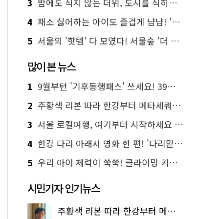
3
밤에도 식지 않는 더위, 도시를 식히는 시원한 해법은?
4
채소 싫어하는 아이도 즐겁게 냠냠! '찾아가는 서울시 식생활 교육' 현장
5
서울의 '핫템' 다 모였다! 서울숲 '더 서울마이소울 라운지' 오픈
많이 본 뉴스
1
9월부턴 '기후동행패스' 쓰세요! 39세까지 청년 혜택
2
주황색 리본 따라 한강부터 메타세쿼이아 숲길까지…서울둘레길 15코스
3
서울 로컬여행, 여기부터 시작하세요 '서울에디션25'
4
한강 다리 아래서 영화 한 편! '다리밑 영화관' 무료 상영
5
우리 아이 체력이 쑥쑥! 클라이밍 키즈카페·어린이 체력장
시민기자 인기뉴스
주황색 리본 따라 한강부터 메타세쿼이아 숲길까지…서울둘레길 15코스