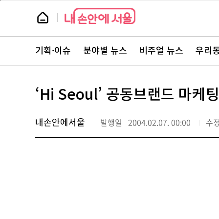
본
페
문
이
뉴
바
지
스
로
상
룸
가
단
뉴
기
으
스
로
기획·이슈
분야별 뉴스
비주얼 뉴스
우리동
주
이
요
동
서
비
스
‘Hi Seoul’ 공동브랜드 마케
바
로
가
기
내손안에서울
발행일
2004.02.07. 00:00
수