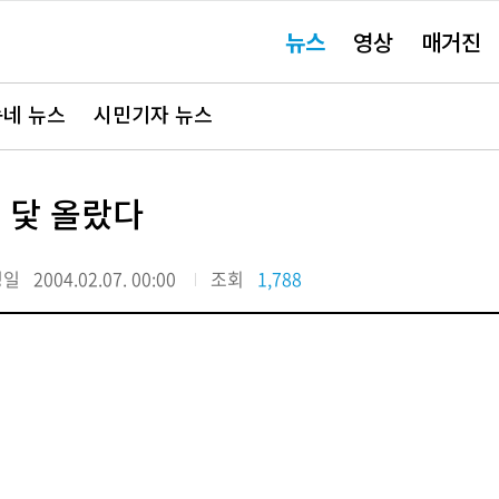
주
뉴스
영상
매거진
요
서
비
스
바
네 뉴스
시민기자 뉴스
로
가
기"
팅 닻 올랐다
정일
2004.02.07. 00:00
조회
1,788