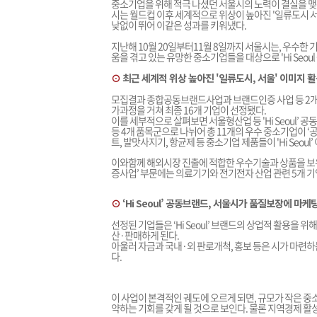
중소기업을 위해 적극 나셨던 서울시의 노력이 결실을 맺
시는 월드컵 이후 세계적으로 위상이 높아진 '일류도시 서울'
낮없이 뛰어 이같은 성과를 키워냈다.
지난해 10월 20일부터11월 8일까지 서울시는, 우수
움을 겪고 있는 유망한 중소기업들을 대상으로 'Hi Seo
⊙
최근 세계적 위상 높아진 '일류도시, 서울' 이미지 
모집결과 종합공동브랜드사업과 브랜드인증 사업 등 2개 부
가과정을 거쳐 최종 16개 기업이 선정됐다.
이를 세부적으로 살펴보면 서울형산업 등 'Hi Seoul’ 
등 4개 품목군으로 나뉘어 총 11개의 우수 중소기업이 ‘
트, 발맛사지기, 항균제 등 중소기업 제품들이 'Hi Seo
이와함께 해외시장 진출에 적합한 우수기술과 상품을 보유
증사업’ 부문에는 의료기기와 전기전자 산업 관련 5개 
⊙
‘Hi Seoul’ 공동브랜드, 서울시가 품질보장에 마
선정된 기업들은 ‘Hi Seoul’ 브랜드의 상업적 활용을 
산·판매하게 된다.
아울러 자금과 국내·외 판로개척, 홍보 등은 시가 마련
다.
이 사업이 본격적인 궤도에 오르게 되면, 규모가 작은 
약하는 기회를 갖게 될 것으로 보인다. 물론 지역경제 