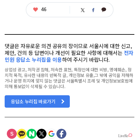
좋
46
카
트
페
아
카
위
이
요
오
터
스
톡
북
댓글은 자유로운 의견 공유의 장이므로 서울시에 대한 신고,
제안, 건의 등 답변이나 개선이 필요한 사항에 대해서는
전자
민원 응답소 누리집을 이용
하여 주시기 바랍니다.
상업성 광고, 저작권 침해, 저속한 표현, 특정인에 대한 비방, 명예훼손, 정
치적 목적, 유사한 내용의 반복적 글, 개인정보 유출,그 밖에 공익을 저해하
거나 운영 취지에 맞지 않는 댓글은 서울특별시 조례 및 개인정보보호법에
의해 통보없이 삭제될 수 있습니다.
응답소 누리집 바로가기