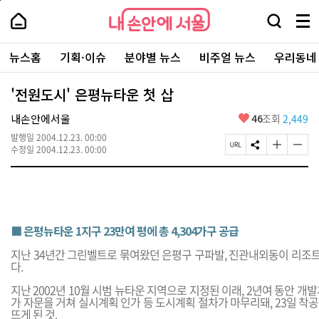
본
페
내
문
이
내
손
검
메
바
지
손
안
색
뉴
로
상
안
주
에
창
전
가
단
에
뉴스홈
기획·이슈
분야별 뉴스
비주얼 뉴스
우리동네
요
서
열
체
기
으
서
서
울
기
보
로
울
비
기
이
-
'전원도시' 은평뉴타운 첫 삽
스
동
서
바
울
좋
내손안에서울
46
조회
2,449
로
시
아
가
대
발행일
2004.12.23. 00:00
요
기
페
S
글
글
표
수정일
2004.12.23. 00:00
이
N
자
자
소
지
S
크
크
통
U
공
기
기
포
R
유
크
작
털
L
하
게
게
복
기
변
변
■ 은평뉴타운 1지구 23만여 평에 총 4,304가구 공급
사
경
경
하
하
지난 34년간 그린벨트로 묶여왔던 은평구 구파발, 진관내외동이 리조
기
기
다.
지난 2002년 10월 시범 뉴타운 지역으로 지정된 이래, 2년여 동안 개
가 자문을 거쳐 실시계획 인가 등 도시계획 절차가 마무리돼, 23일 착
뜨게 된 것.