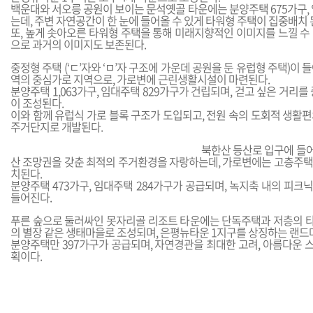
백운대와 서오릉 공원이 보이는 문석옛골 타운에는 분양주택 675가구,
는데, 주변 자연공간이 한 눈에 들어올 수 있게 타워형 주택이 집중배치 
또, 높게 솟아오른 타워형 주택을 통해 미래지향적인 이미지를 느낄 수
으로 과거의 이미지도 보존된다.
중정형 주택 (‘ㄷ’자와 ‘ㅁ’자 구조에 가운데 공원을 둔 유럽형 주택)이
역의 중심가로 지역으로, 가로변에 근린생활시설이 마련된다.
분양주택 1,063가구, 임대주택 829가구가 건립되며, 걷고 싶은 거리를
이 조성된다.
이와 함께 유럽식 가로 블록 구조가 도입되고, 전원 속의 도회적 생활
주거단지로 개발된다.
북한산 등산로 입구에 들
산 조망권을 갖춘 최적의 주거환경을 자랑하는데, 가로변에는 고층주택
치된다.
분양주택 473가구, 임대주택 284가구가 공급되며, 녹지축 내의 피
들어진다.
푸른 숲으로 둘러싸인 못자리골 리조트 타운에는 단독주택과 저층의 
의 별장 같은 생태마을로 조성되며, 은평뉴타운 1지구를 상징하는 랜드
분양주택만 397가구가 공급되며, 자연경관을 최대한 고려, 아름다운 
획이다.