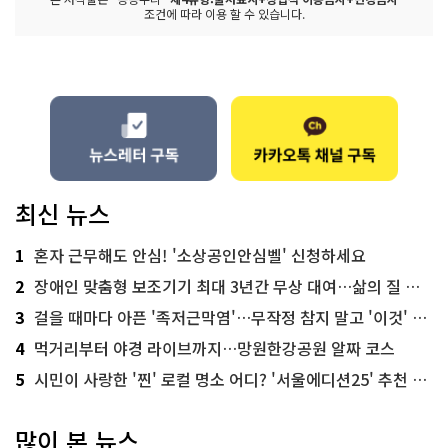
조건에 따라 이용 할 수 있습니다.
최신 뉴스
1
혼자 근무해도 안심! '소상공인안심벨' 신청하세요
2
장애인 맞춤형 보조기기 최대 3년간 무상 대여…삶의 질 높인다
3
걸을 때마다 아픈 '족저근막염'…무작정 참지 말고 '이것' 해보세요!
4
먹거리부터 야경 라이브까지…망원한강공원 알짜 코스
5
시민이 사랑한 '찐' 로컬 명소 어디? '서울에디션25' 추천 코스
많이 본 뉴스