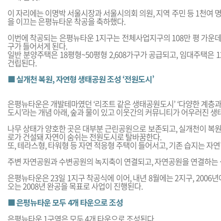
이 자리에는 이명박 서울시장과 서울시의회 의원, 지역 주민 등 1천여 
을 이끄는 은평뉴타운 착공을 축하했다.
이번에 착공되는 은평뉴타운 1지구는 전체사업지구의 108만 평 가운데 23
구가 들어서게 된다.
일반 분양주택은 18평형~50평형 2,608가구가 공급되고, 임대주택은 1
건립된다.
■ 실개천 복원, 자연형 생태공원 조성 ‘전원도시’
은평뉴타운은 개발테마였던 ‘리조트 같은 생태공원도시’ ‘다양한 계층과
도시’라는 개념 아래, 숲과 물이 있고 이웃간의 커뮤니티가 어우러진 
나무 상태가 양호한 곳은 대부분 근린공원으로 보존되고, 실개천이 복원
로가 건설돼 자연이 숨쉬는 전원도시로 탈바꿈한다.
또, 테라스형, 타워형 등 자연 적응형 주택이 들어서고, 기존 습지는 자
주변 자연공원과 수변공원의 녹지축이 연결되고, 자연공원을 연결하는
은평뉴타운은 23일 1지구 착공식에 이어, 내년 8월에는 2지구, 2006
오는 2008년 완공을 목표로 사업이 진행된다.
■ 은평뉴타운 모두 4개 타운으로 조성
은평뉴타운 1구역은 모두 4개 타운으로 조성된다.