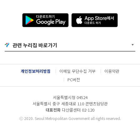
다
A
운
p
로
p
드
S
하
t
기
o
관련 누리집 바로가기
G
r
o
e
o
에
g
서
l
다
개인정보처리방침
이메일 무단수집 거부
이용약관
e
운
P
로
PC버전
l
드
a
하
y
기
서울특별시청 04524
서울특별시 중구 세종대로 110 콘텐츠담당관
대표전화
다산콜센터
02-120
ⓒ
2020. Seoul Metropolitan Government all rights reserved.