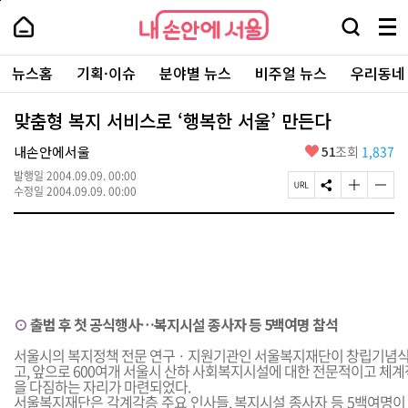
본
페
내
문
이
내
손
검
메
바
지
손
안
색
뉴
로
상
안
주
에
창
전
가
단
에
뉴스홈
기획·이슈
분야별 뉴스
비주얼 뉴스
우리동네
요
서
열
체
기
으
서
서
울
기
보
로
울
비
기
이
-
맞춤형 복지 서비스로 ‘행복한 서울’ 만든다
스
동
서
바
울
좋
내손안에서울
51
조회
1,837
로
시
아
가
대
발행일
2004.09.09. 00:00
요
기
페
S
글
글
표
수정일
2004.09.09. 00:00
이
N
자
자
소
지
S
크
크
통
U
공
기
기
포
R
유
크
작
털
L
하
게
게
복
기
변
변
사
경
경
하
하
⊙
출범 후 첫 공식행사…복지시설 종사자 등 5백여명 참석
기
기
서울시의 복지정책 전문 연구 · 지원기관인 서울복지재단이 창립기념식
고, 앞으로 600여개 서울시 산하 사회복지시설에 대한 전문적이고 체계
을 다짐하는 자리가 마련되었다.
서울복지재단은 각계각층 주요 인사들, 복지시설 종사자 등 5백여명이 