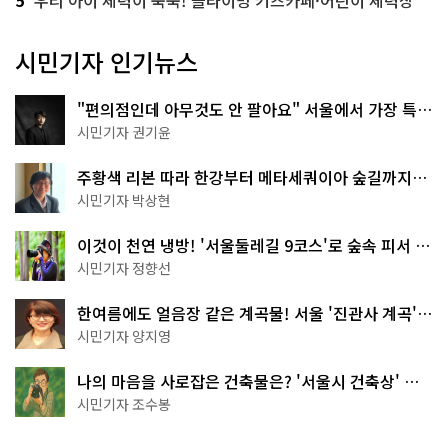
시민기자 인기뉴스
"편의점인데 아무것도 안 팔아요" 서울에서 가장 특별
한 편의점의 정체
시민기자 권기윤
주황색 리본 따라 한강부터 메타세쿼이아 숲길까지…
서울둘레길 15코스
시민기자 박상현
이것이 천연 냉방! '서울둘레길 9코스'로 숲속 피서 떠
나볼까
시민기자 정향선
한여름에도 얼음장 같은 계곡물! 서울 '진관사 계곡'이
천국이네~
시민기자 양지영
나의 마음을 사로잡은 건축물은? '서울시 건축상' 수
상작 공개!
시민기자 조수봉