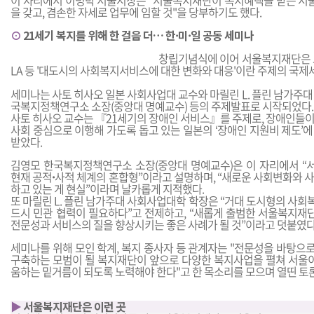
이 자리에서 이명박 서울시장은 "서울복지재단이 복지혜택을 받는 서
을 갖고, 겸손한 자세로 업무에 임할 것"을 당부하기도 했다.
⊙
21세기 복지를 위해 한 걸음 더… 한·미·일 공동 세미나
창립기념식에 이어 서울복지재단은 
LA 등 '대도시의 사회복지서비스에 대한 변화와 대응'이란 주제의 국제
세미나는 사토 히사오 일본 사회사업대 교수와 마릴린 L. 플린 남가주대
국복지정책연구소 소장(중앙대 명예교수) 등의 주제발표로 시작되었다.
사토 히사오 교수는 『21세기의 장애인 서비스』를 주제로, 장애인들이
사회 중심으로 이행해 가도록 돕고 있는 일본의 ‘장애인 지원비 제도’
받았다.
김영모 한국복지정책연구소 소장(중앙대 명예교수)은 이 자리에서 “
현재 공적
·
사적 체계의 혼합형”이라고 설명하며, “새로운 사회변화와 사
하고 있는 게 현실”이라며 날카롭게 지적했다.
또 마릴린 L. 플린 남가주대 사회사업대학 학장은 “거대 도시형의 사
드시 민관 협력이 필요하다”고 전제하고, “새롭게 출범한 서울복지
전문성과 서비스의 질을 향상시키는 좋은 사례가 될 것”이라고 덧붙였다
세미나를 위해 모인 학계, 복지 종사자 등 관계자는 "전문성을 바탕으
구축하는 모범이 될 복지재단이 앞으로 다양한 복지사업을 펼쳐 서울
움하는 밑거름이 되도록 노력해야 한다"고 한 목소리를 모으며 열띤 토
▶
서울복지재단은 이런 곳