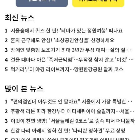
최신 뉴스
1
서울숲에서 퀴즈 한 판! '테마가 있는 정원여행' 떠나요
2
혼자 근무해도 안심! '소상공인안심벨' 신청하세요
3
장애인 맞춤형 보조기기 최대 3년간 무상 대여…삶의 질 높인다
4
걸을 때마다 아픈 '족저근막염'…무작정 참지 말고 '이것' 해보세요!
5
먹거리부터 야경 라이브까지…망원한강공원 알짜 코스
많이 본 뉴스
1
"편의점인데 아무것도 안 팔아요" 서울에서 가장 특별한 편의점의 정체
2
주황색 리본 따라 한강부터 메타세쿼이아 숲길까지…서울둘레길 15코스
3
이것이 천연 냉방! '서울둘레길 9코스'로 숲속 피서 떠나볼까
4
한강 다리 아래서 영화 한 편! '다리밑 영화관' 무료 상영
5
우리 아이 체력이 쑥쑥! 클라이밍 키즈카페·어린이 체력장