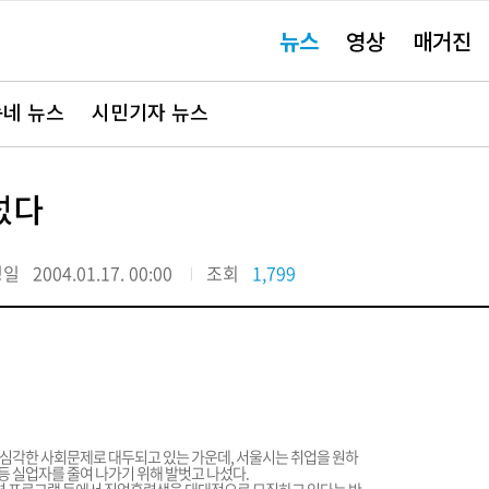
주
뉴스
영상
매거진
요
서
비
스
바
네 뉴스
시민기자 뉴스
로
가
기"
섰다
정일
2004.01.17. 00:00
조회
1,799
심각한 사회문제로 대두되고 있는 가운데, 서울시는 취업을 원하
 실업자를 줄여 나가기 위해 발벗고 나섰다.