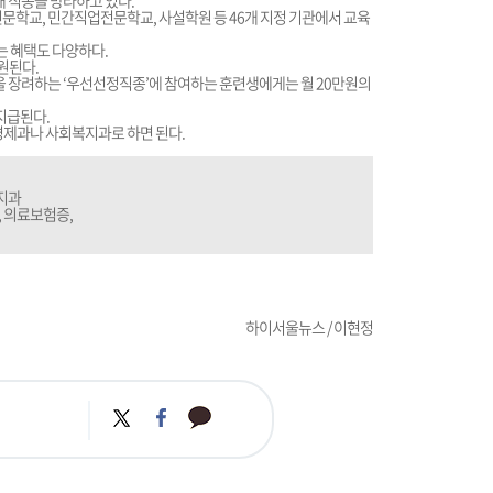
0개 직종을 망라하고 있다.
학교, 민간직업전문학교, 사설학원 등 46개 지정 기관에서 교육
 혜택도 다양하다.
원된다.
을 장려하는 ‘우선선정직종’에 참여하는 훈련생에게는 월 20만원의
지급된다.
역경제과나 사회복지과로 하면 된다.
복지과
, 의료보험증,
하이서울뉴스 / 이현정
카
트
페
카
위
이
오
터
스
톡
북