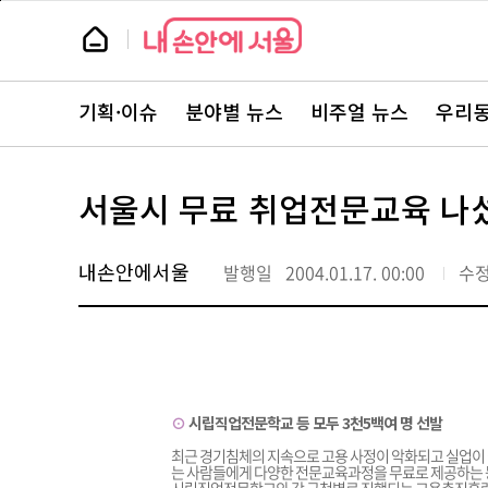
본
페
문
이
뉴
바
지
스
로
상
룸
가
단
뉴
기
으
스
로
기획·이슈
분야별 뉴스
비주얼 뉴스
우리동
주
이
요
동
서
비
스
서울시 무료 취업전문교육 나
바
로
가
기
내손안에서울
발행일
2004.01.17. 00:00
수
⊙
시립직업전문학교 등 모두 3천5백여 명 선발
최근 경기침체의 지속으로 고용 사정이 악화되고 실업이 
는 사람들에게 다양한 전문교육과정을 무료로 제공하는 등