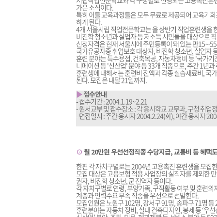
시립직업전문학교와 각 구청별로 진행되는 고용촉진훈련
가운 소식이다.
특히 이들 교육과정들은 모두 무료로 제공되어 교육기회조
하게 된다.
4개 서울시립 직업전문학교는 올 상반기 직업훈련생을 현
비진학 청소년과 실업자 등 저소득 시민들을 대상으로 직
신청자격은 현재 서울시에 주민등록이 돼 있는 만15∼5
국가유공자중 취업보호 대상자, 비진학 청소년, 실업자 
훈련 분야는 특수용접, 건축목공, 자동차정비 등 '국가기간
니메이션 등 '신산업' 분야 등 33개 직종으로, 주간 1년과
훈련생에 대해서는 훈련비 전액과 각종 실습재료비, 국
된다. 모집은 내달 21일까지.
▶
접수안내
- 접수기간 : 2004.1.19~2.21
- 원서교부 및 접수장소 : 각 응시학교 교무과, 구청 취
- 면접일시 : 주간 응시자 2004.2.24(화), 야간 응시자 2004
⊙
월 20만원 우선선정직종 수당지급, 교통비 등 혜택
한편 각 자치구별로는 2004년 고용촉진 훈련생을 모집한
모집 대상은 고용보험 적용 사업장의 실직자를 제외한 만
권자, 비진학 청소년, 군 전역자 등이다.
각 자치구별로 연령, 부양가족, 구직활동 여부 및 훈련
계층과 인력수요 부족 직종을 우선으로 선발한다.
모집인원은 노원구 102명, 강서구 91명, 송파구 71명 등
훈련분야는 자동차 정비, 실내 건축디자인, 봉제 등 ‘우선