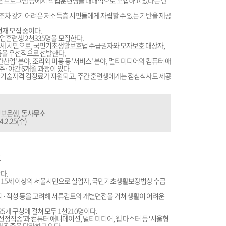
 프로그램 등에서 직업훈련생을 대대적으로 모집하고 있다는 반
차 갖기 어려운 저소득층 시민들에게 자립할 수 있는 기반을 제공
재 모집 중이다.
업훈련생 2천335명을 모집한다.
5세 시민으로, 국민기초생활보호법 수급권자와 모자보호 대상자,
등을 우선적으로 선발한다.
산업' 분야, 조리와 미용 등 '서비스' 분야, 멀티미디어와 컴퓨터 애
 주·야간 6개월 과정이 있다.
가기술자격 검정료가 지원되고, 주간 훈련생에게는 점심식사도 제공
업정보은행, 동사무소
.2.25(수)
도
다.
 15세 이상의 서울시민으로 실업자, 국민기초생활보장법상 수급
의지·적성 등을 고려해 서류검토와 개별면접을 거쳐 생활이 어려운
 25개 구청에 걸쳐 모두 1천210명이다.
선정직종’과 컴퓨터 애니메이션, 멀티미디어, 웹 마스터 등 ‘서울형