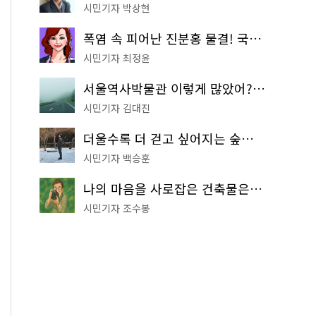
시민기자 박상현
폭염 속 피어난 진분홍 물결! 국립중앙박물관 배롱나무 명소
시민기자 최정윤
서울역사박물관 이렇게 많았어? 주말마다 한 곳씩 떠나는 역사 산책
시민기자 김대진
더울수록 더 걷고 싶어지는 숲길! 서울둘레길 '아차산 코스'
시민기자 백승훈
나의 마음을 사로잡은 건축물은? '서울시 건축상' 수상작 공개!
시민기자 조수봉