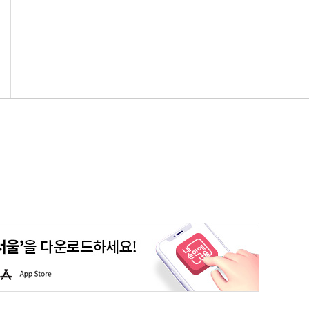
평생학습포털
청년포털
대기환경정보
에코마일리지
A
p
p
S