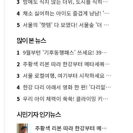
3
밤에도 식지 않는 더위, 도시를 식히는 시원한 해법은?
4
채소 싫어하는 아이도 즐겁게 냠냠! '찾아가는 서울시 식생활 교육' 현장
5
서울의 '핫템' 다 모였다! 서울숲 '더 서울마이소울 라운지' 오픈
많이 본 뉴스
1
9월부턴 '기후동행패스' 쓰세요! 39세까지 청년 혜택
2
주황색 리본 따라 한강부터 메타세쿼이아 숲길까지…서울둘레길 15코스
3
서울 로컬여행, 여기부터 시작하세요 '서울에디션25'
4
한강 다리 아래서 영화 한 편! '다리밑 영화관' 무료 상영
5
우리 아이 체력이 쑥쑥! 클라이밍 키즈카페·어린이 체력장
시민기자 인기뉴스
주황색 리본 따라 한강부터 메타세쿼이아 숲길까지…서울둘레길 15코스