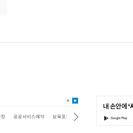
내
손
안
에
'서
광장
공공서비스예약
보육포털
일자리포털
문화포털
G
울'을
o
다
o
운
g