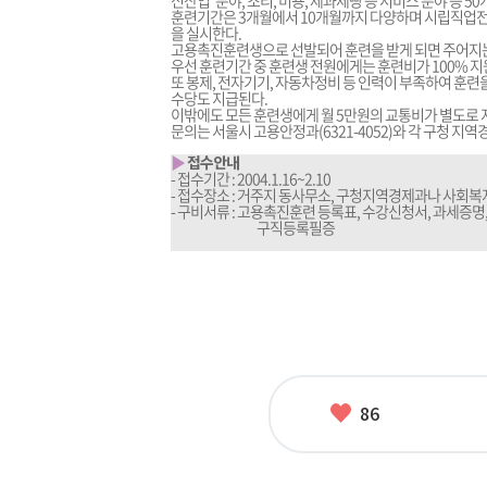
신산업’ 분야, 조리, 미용, 제과제빵 등 서비스 분야 등 5
훈련기간은 3개월에서 10개월까지 다양하며 시립직업전문
을 실시한다.
고용촉진훈련생으로 선발되어 훈련을 받게 되면 주어지는
우선 훈련기간 중 훈련생 전원에게는 훈련비가 100% 지
또 봉제, 전자기기, 자동차정비 등 인력이 부족하여 훈련
수당도 지급된다.
이밖에도 모든 훈련생에게 월 5만원의 교통비가 별도로 
문의는 서울시 고용안정과(6321-4052)와 각 구청 지
▶
접수안내
- 접수기간 : 2004.1.16~2.10
- 접수장소 : 거주지 동사무소, 구청지역경제과나 사회
- 구비서류 : 고용촉진훈련 등록표, 수강신청서, 과세증명
___________
구직등록필증
좋
86
아
요