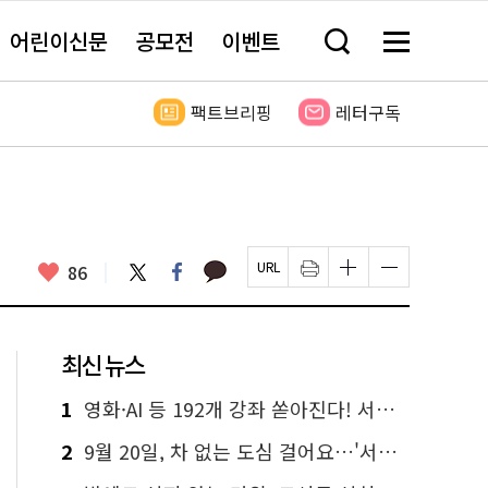
어린이신문
공모전
이벤트
검
메
색
뉴
창
전
열
체
팩트브리핑
레터구독
기
보
기
카
좋
트
페
86
페
인
글
글
카
위
이
아
이
쇄
자
자
오
터
스
요
지
하
크
크
톡
북
U
기
기
기
R
새
크
작
L
창
게
게
최신 뉴스
복
열
변
변
사
림
경
경
하
하
1
영화·AI 등 192개 강좌 쏟아진다! 서울시민대학 선착순 신청
기
기
2
9월 20일, 차 없는 도심 걸어요…'서울 걷자 페스티벌' 선착순 5천명