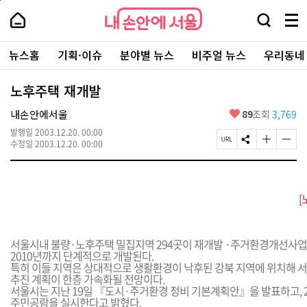
본
페
내
문
이
내
손
검
메
바
지
손
안
색
뉴
로
상
안
주
에
창
전
가
단
에
뉴스홈
기획·이슈
분야별 뉴스
비주얼 뉴스
우리동네
요
서
열
체
기
으
서
서
울
기
보
로
울
비
기
이
-
노후주택 재개발
스
동
서
바
울
좋
내손안에서울
89
조회
3,769
로
시
아
가
대
발행일
2003.12.20. 00:00
요
기
페
S
글
글
표
수정일
2003.12.20. 00:00
이
N
자
자
소
지
S
크
크
통
U
공
기
기
포
R
유
크
작
털
[
L
하
게
게
복
기
변
변
사
경
경
하
하
서울시내 불량·노후주택 밀집지역 294곳이 재개발 ·주거환경개선사업
기
기
2010년까지 단계적으로 개발된다.
특히 이들 지역은 상대적으로 생활환경이 낙후된 강북 지역에 위치해 서
추진 계획이 한층 가속화될 전망이다.
서울시는 지난 19일 『도시·주거환경 정비 기본계획안』을 발표하고, 2
주민공람을 실시한다고 밝혔다.