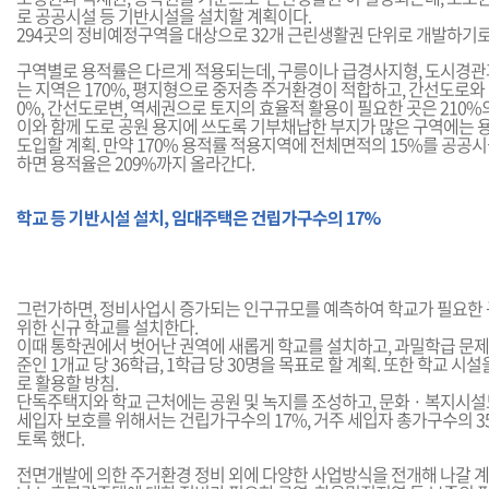
로 공공시설 등 기반시설을 설치할 계획이다.
294곳의 정비예정구역을 대상으로 32개 근린생활권 단위로 개발하기로
구역별로 용적률은 다르게 적용되는데, 구릉이나 급경사지형, 도시경관
는 지역은 170%, 평지형으로 중저층 주거환경이 적합하고, 간선도로와 
0%, 간선도로변, 역세권으로 토지의 효율적 활용이 필요한 곳은 210
이와 함께 도로 공원 용지에 쓰도록 기부채납한 부지가 많은 구역에는
도입할 계획. 만약 170% 용적률 적용지역에 전체면적의 15%를 공
하면 용적율은 209%까지 올라간다.
학교 등 기반시설 설치, 임대주택은 건립가구수의 17%
그런가하면, 정비사업시 증가되는 인구규모를 예측하여 학교가 필요한
위한 신규 학교를 설치한다.
이때 통학권에서 벗어난 권역에 새롭게 학교를 설치하고, 과밀학급 문제를
준인 1개교 당 36학급, 1학급 당 30명을 목표로 할 계획. 또한 학교 
로 활용할 방침.
단독주택지와 학교 근처에는 공원 및 녹지를 조성하고, 문화 · 복지시설
세입자 보호를 위해서는 건립가구수의 17%, 거주 세입자 총가구수의 
토록 했다.
전면개발에 의한 주거환경 정비 외에 다양한 사업방식을 전개해 나갈 