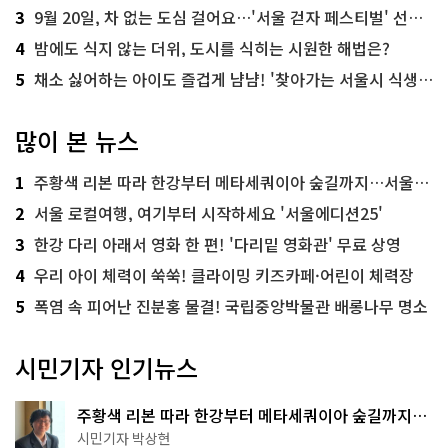
3
9월 20일, 차 없는 도심 걸어요…'서울 걷자 페스티벌' 선착순 5천명
4
밤에도 식지 않는 더위, 도시를 식히는 시원한 해법은?
5
채소 싫어하는 아이도 즐겁게 냠냠! '찾아가는 서울시 식생활 교육' 현장
많이 본 뉴스
1
주황색 리본 따라 한강부터 메타세쿼이아 숲길까지…서울둘레길 15코스
2
서울 로컬여행, 여기부터 시작하세요 '서울에디션25'
3
한강 다리 아래서 영화 한 편! '다리밑 영화관' 무료 상영
4
우리 아이 체력이 쑥쑥! 클라이밍 키즈카페·어린이 체력장
5
폭염 속 피어난 진분홍 물결! 국립중앙박물관 배롱나무 명소
시민기자 인기뉴스
주황색 리본 따라 한강부터 메타세쿼이아 숲길까지…
서울둘레길 15코스
시민기자 박상현