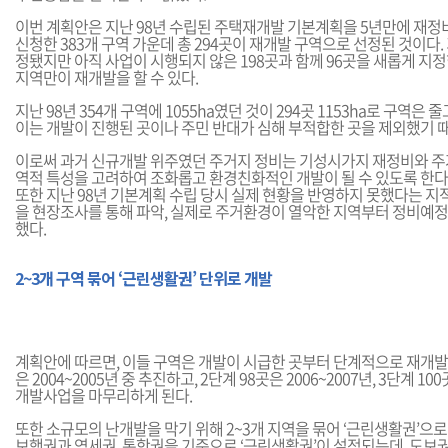
이번 계획안은 지난 98년 수립된 주택재개발 기본계획을 5년만에 재정
신청한 383개 구역 가운데 총 294곳이 재개발 구역으로 선정된 것이다
정됐지만 아직 사업이 시행되지 않은 198곳과 함께 96곳을 새롭게 지정
지역만이 재개발을 할 수 있다.
지난 98년 354개 구역에 1055ha였던 것이 294곳 1153ha로 구역은
이는 개발이 진행된 곳이나 주민 반대가 심해 부적합한 곳을 제외했기 
이로써 과거 신규개발 위주였던 주거지 정비는 기성시가지 재정비와 주
역적 특성을 고려하여 조화롭고 환경친화적인 개발이 될 수 있도록 한다
또한 지난 98년 기본계획 수립 당시 실제 현황을 반영하지 못했다는 지적
을 현장조사를 통해 파악, 실제로 주거환경이 열악한 지역부터 정비예
했다.
2~3개 구역 묶어 ‘근린생활권’ 단위로 개발
계획안에 따르면, 이들 구역은 개발이 시급한 곳부터 단계적으로 재개발이
은 2004~2005년 중 추진하고, 2단계 98곳은 2006~2007년, 3단계 10
개발사업을 마무리하게 된다.
또한 소규모의 난개발을 막기 위해 2~3개 지역을 묶어 ‘근린생활권’으로
보행권과 역세권, 통학권을 기준으로 ‘근린생활권’이 설정되는데, 도보권