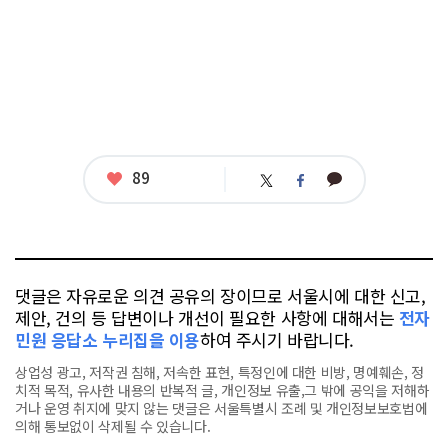
좋
89
카
트
페
아
카
위
이
요
오
터
스
톡
북
댓글은 자유로운 의견 공유의 장이므로 서울시에 대한 신고,
제안, 건의 등 답변이나 개선이 필요한 사항에 대해서는
전자
민원 응답소 누리집을 이용
하여 주시기 바랍니다.
상업성 광고, 저작권 침해, 저속한 표현, 특정인에 대한 비방, 명예훼손, 정
치적 목적, 유사한 내용의 반복적 글, 개인정보 유출,그 밖에 공익을 저해하
거나 운영 취지에 맞지 않는 댓글은 서울특별시 조례 및 개인정보보호법에
의해 통보없이 삭제될 수 있습니다.