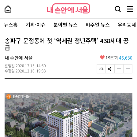
본
페
내
문
이
내
손
검
메
바
지
손
안
색
뉴
로
상
안
주
에
창
전
가
단
에
뉴스홈
기획·이슈
분야별 뉴스
비주얼 뉴스
우리동네
요
서
열
체
기
으
서
서
울
기
보
로
울
비
기
이
-
송파구 문정동에 첫 ‘역세권 청년주택’ 438세대 공
스
동
서
급
바
울
로
시
가
좋
내 손안에 서울
19
조회
46,630
대
기
아
표
발행일
2020.12.15. 14:50
요
소
페
S
글
글
수정일
2020.12.16. 19:33
통
이
N
자
자
포
지
S
크
크
털
U
공
기
기
R
유
크
작
L
하
게
게
복
기
변
변
사
경
경
하
하
기
기