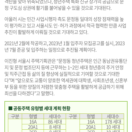
격탄을 맞아 위축되었으나, 청년주택 특화 신규 상가의 공급으로 문
정 구도심 상권에 활기를 불어넣을 수 있을 것으로 기대된다.
아울러 시는 민간 사업시행자 측도 문정동 일대의 성장 잠재력을 높
이 평가하고 있고 서울시도 인·허가 과정에서 적극 협력한 만큼 사업
추진이 활발하게 이뤄질 것으로 기대하고 있다.
2021년 2월에 착공하고, 2023년 1월 입주자 모집공고를 실시, 2023
년 7월 준공 및 입주하는 일정으로 추진될 계획이다.
이진형 서울시 주택기획관은 “문정동 청년주택은 인근 동남권유통단
지 및 문정 법조단지 등에 근무하는 1~2인 세대 청년층의 주거 안정
및 직주근접 등 삶의 질 향상에 실질적으로 기여할 것으로 기대한
다”며 “앞으로도 교통이 양호한 역세권에 대학생, 사회초년생, 신혼부
부 등을 위한 양질의 저렴한 맞춤형 주택을 활발하게 공급하기 위해
최선을 다하겠다”고 말했다.
■ 공동주택 유형별 세대 계획 현황
구분
형별
세대수
구분
형별
세대수
16A
86 세대
16A
178 세대
20A1
8 세대
20A1
10 세대
26B
8 세대
26B
10 세대