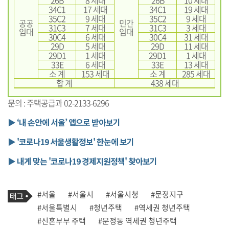
34C1
17 세대
34C1
19 세대
35C2
9 세대
35C2
9 세대
공공
민간
31C3
7 세대
31C3
3 세대
임대
임대
30C4
6 세대
30C4
31 세대
29D
5 세대
29D
11 세대
29D1
1 세대
29D1
1 세대
33E
6 세대
33E
13 세대
소 계
153 세대
소 계
285 세대
합 계
438 세대
문의 : 주택공급과 02-2133-6296
▶ ‘내 손안에 서울’ 앱으로 받아보기
▶ '코로나19 서울생활정보' 한눈에 보기
▶ 내게 맞는 '코로나19 경제지원정책' 찾아보기
기
태
#서울
#서울시
#서울시청
#문정지구
사
그
관
#서울특별시
#청년주택
#역세권 청년주택
련
#신혼부부 주택
#문정동 역세권 청년주택
태