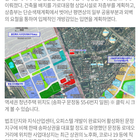
이뤄졌다. 건축물 배치를 가로대응형 상업시설로 저층부를 계획하고,
상층부는 단순색채계획에서 벗어난 평면상의 일부 공용부분과 외벽
의 요철을 통하여 입체적인 개방감있는 입면을 계획하였다.
역세권 청년주택 위치도 (송파구 문정동 55-6번지 일원) ※ 클릭 시 크
게 볼 수 있습니다.
법조단지와 지식산업센터, 오피스텔 개발이 완료되어 활성화된 문정
지구에 비해 한때 송파상권을 대표할 정도로 유명했던 문정동 로데오
거리에 위치한 사업대상지는 최근 상권의 노후화, 코로나 19 등에 직