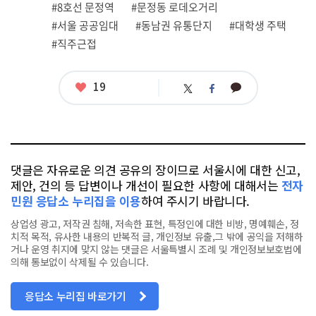
그
#8호선 문정역
#문정동 로데오거리
#서울 공공임대
#동남권 유통단지
#대학생 주택
#직주근접
좋
19
카
트
페
아
카
위
이
요
오
터
스
톡
북
댓글은 자유로운 의견 공유의 장이므로 서울시에 대한 신고,
제안, 건의 등 답변이나 개선이 필요한 사항에 대해서는
전자
민원 응답소 누리집을 이용
하여 주시기 바랍니다.
상업성 광고, 저작권 침해, 저속한 표현, 특정인에 대한 비방, 명예훼손, 정
치적 목적, 유사한 내용의 반복적 글, 개인정보 유출,그 밖에 공익을 저해하
거나 운영 취지에 맞지 않는 댓글은 서울특별시 조례 및 개인정보보호법에
의해 통보없이 삭제될 수 있습니다.
응답소 누리집 바로가기