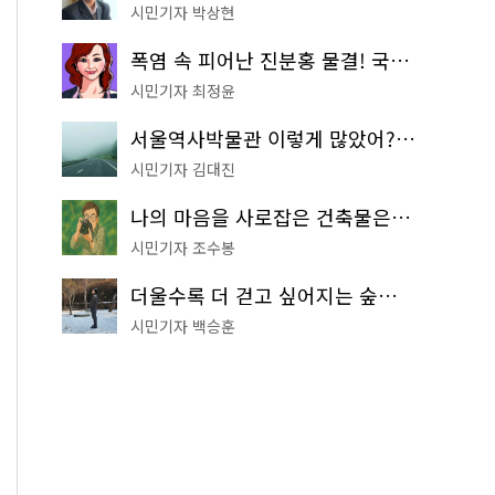
시민기자 박상현
폭염 속 피어난 진분홍 물결! 국립중앙박물관 배롱나무 명소
시민기자 최정윤
서울역사박물관 이렇게 많았어? 주말마다 한 곳씩 떠나는 역사 산책
시민기자 김대진
나의 마음을 사로잡은 건축물은? '서울시 건축상' 수상작 공개!
시민기자 조수봉
더울수록 더 걷고 싶어지는 숲길! 서울둘레길 '아차산 코스'
시민기자 백승훈