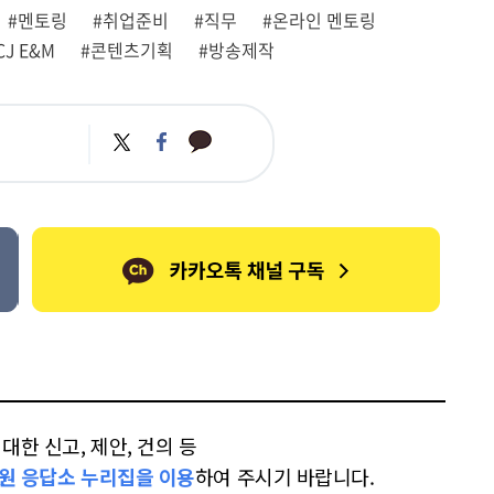
#멘토링
#취업준비
#직무
#온라인 멘토링
CJ E&M
#콘텐츠기획
#방송제작
카
트
페
카
위
이
오
터
스
톡
북
한 신고, 제안, 건의 등
원 응답소 누리집을 이용
하여 주시기 바랍니다.