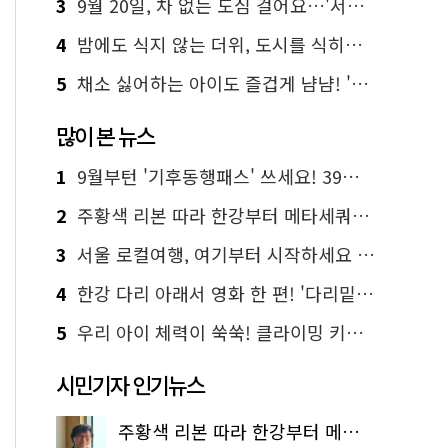
3
9월 20일, 차 없는 도심 걸어요…'서울 걷자 페스티벌' 선착순 5천명
4
밤에도 식지 않는 더위, 도시를 식히는 시원한 해법은?
5
채소 싫어하는 아이도 즐겁게 냠냠! '찾아가는 서울시 식생활 교육' 현장
많이 본 뉴스
1
9월부턴 '기후동행패스' 쓰세요! 39세까지 청년 혜택
2
주황색 리본 따라 한강부터 메타세쿼이아 숲길까지…서울둘레길 15코스
3
서울 로컬여행, 여기부터 시작하세요 '서울에디션25'
4
한강 다리 아래서 영화 한 편! '다리밑 영화관' 무료 상영
5
우리 아이 체력이 쑥쑥! 클라이밍 키즈카페·어린이 체력장
시민기자 인기뉴스
주황색 리본 따라 한강부터 메타세쿼이아 숲길까지…서울둘레길 15코스