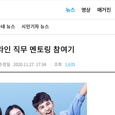
주
뉴스
영상
매거진
요
서
비
스
바
네 뉴스
시민기자 뉴스
로
가
기"
온라인 직무 멘토링 참여기
수정일
2020.11.27. 17:34
조회
1,635