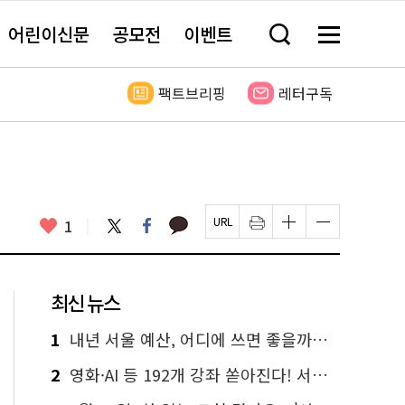
어린이신문
공모전
이벤트
검
메
색
뉴
창
전
열
체
팩트브리핑
레터구독
기
보
기
카
좋
트
페
1
페
인
글
글
카
위
이
아
이
쇄
자
자
오
터
스
요
지
하
크
크
톡
북
U
기
기
기
R
새
크
작
L
창
게
게
최신 뉴스
복
열
변
변
사
림
경
경
하
하
1
내년 서울 예산, 어디에 쓰면 좋을까요? 온라인 투표
기
기
2
영화·AI 등 192개 강좌 쏟아진다! 서울시민대학 선착순 신청