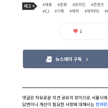
기
태
#채용
#문화
#온라인
#콘텐츠
사
그
관
#CJ
#기획
#제작
#제작PD
#
련
태
그
좋
1
아
요
댓글은 자유로운 의견 공유의 장이므로 서울시에 대
답변이나 개선이 필요한 사항에 대해서는
전자민