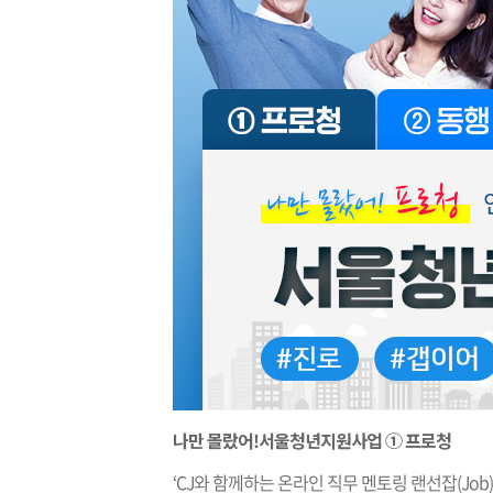
나만 몰랐어!서울청년지원사업 ① 프로청
‘CJ와 함께하는 온라인 직무 멘토링 랜선잡(Job)담