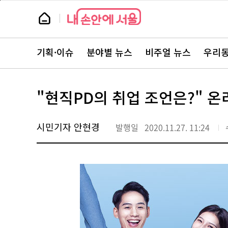
본
페
문
이
뉴
바
지
스
로
상
룸
가
단
뉴
기
으
스
로
기획·이슈
분야별 뉴스
비주얼 뉴스
우리동
주
이
요
동
서
비
스
"현직PD의 취업 조언은?" 
바
로
가
기
시민기자 안현경
발행일
2020.11.27. 11:24