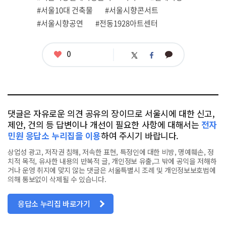
그
#서울10대 건축물
#서울시향콘서트
#서울시향공연
#전동1928아트센터
좋
0
카
트
페
아
카
위
이
요
오
터
스
톡
북
댓글은 자유로운 의견 공유의 장이므로 서울시에 대한 신고,
제안, 건의 등 답변이나 개선이 필요한 사항에 대해서는
전자
민원 응답소 누리집을 이용
하여 주시기 바랍니다.
상업성 광고, 저작권 침해, 저속한 표현, 특정인에 대한 비방, 명예훼손, 정
치적 목적, 유사한 내용의 반복적 글, 개인정보 유출,그 밖에 공익을 저해하
거나 운영 취지에 맞지 않는 댓글은 서울특별시 조례 및 개인정보보호법에
의해 통보없이 삭제될 수 있습니다.
응답소 누리집 바로가기