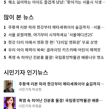
5
채소 싫어하는 아이도 즐겁게 냠냠! '찾아가는 서울시 식생활 교육' 현장
많이 본 뉴스
1
주황색 리본 따라 한강부터 메타세쿼이아 숲길까지…서울둘레길 15코스
2
서울 로컬여행, 여기부터 시작하세요 '서울에디션25'
3
한강 다리 아래서 영화 한 편! '다리밑 영화관' 무료 상영
4
우리 아이 체력이 쑥쑥! 클라이밍 키즈카페·어린이 체력장
5
폭염 속 피어난 진분홍 물결! 국립중앙박물관 배롱나무 명소
시민기자 인기뉴스
주황색 리본 따라 한강부터 메타세쿼이아 숲길까지…
서울둘레길 15코스
시민기자 박상현
폭염 속 피어난 진분홍 물결! 국립중앙박물관 배롱나
무 명소
시민기자 최정윤