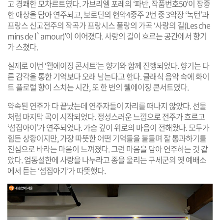
고 경쾌한 모차르트였다. 가브리엘 포레의 ‘파반, 작품번호50’이 장중
한 애상을 담아 연주되고, 보로딘의 현악4중주 2번 중 3악장 ‘녹턴’과
프랑스 신고전주의 작곡가 프랑시스 풀랑의 가곡 ‘사랑의 길(Les che
mins de l`amour)’이 이어졌다. 사랑의 길이 흐르는 공간에서 향기
가 스쳤다.
실제로 이번 ‘웰에이징 콘서트’는 향기와 함께 진행되었다. 향기는 다
른 감각을 통한 기억보다 오래 남는다고 한다. 클래식 음악 속에 화이
트 플로럴 향이 스치는 시간, 또 한 번의 웰에이징 콘서트였다.
약속된 연주가 다 끝났는데 연주자들이 자리를 떠나지 않았다. 선물
처럼 마지막 곡이 시작되었다. 정성스러운 느낌으로 전주가 흐르고
‘섬집아이’가 연주되었다. 가슴 깊이 위로의 마음이 전해왔다. 모두가
힘든 상황이지만, 가장 따뜻한 어떤 기억들을 붙들며 잘 통과하기를
진심으로 바라는 마음이 느껴졌다. 그런 마음을 담아 연주하는 것 같
았다. 엄동설한에 사랑을 나누라고 종을 울리는 구세군의 옛 예배소
에서 듣는 ‘섬집아기’가 따뜻했다.