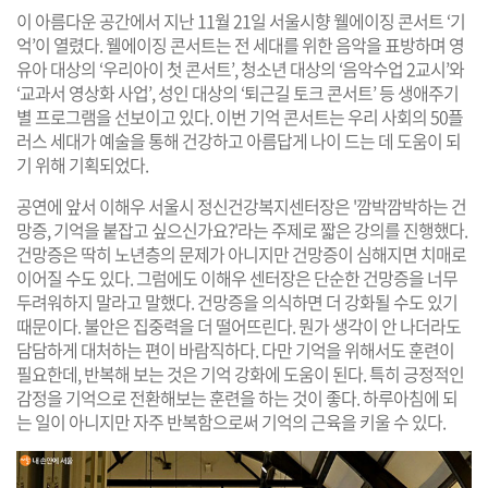
이 아름다운 공간에서 지난 11월 21일 서울시향 웰에이징 콘서트 ‘기
억’이 열렸다. 웰에이징 콘서트는 전 세대를 위한 음악을 표방하며 영
유아 대상의 ‘우리아이 첫 콘서트’, 청소년 대상의 ‘음악수업 2교시’와
‘교과서 영상화 사업’, 성인 대상의 ‘퇴근길 토크 콘서트’ 등 생애주기
별 프로그램을 선보이고 있다. 이번 기억 콘서트는 우리 사회의 50플
러스 세대가 예술을 통해 건강하고 아름답게 나이 드는 데 도움이 되
기 위해 기획되었다.
공연에 앞서 이해우 서울시 정신건강복지센터장은 '깜박깜박하는 건
망증, 기억을 붙잡고 싶으신가요?'라는 주제로 짧은 강의를 진행했다.
건망증은 딱히 노년층의 문제가 아니지만 건망증이 심해지면 치매로
이어질 수도 있다. 그럼에도 이해우 센터장은 단순한 건망증을 너무
두려워하지 말라고 말했다. 건망증을 의식하면 더 강화될 수도 있기
때문이다. 불안은 집중력을 더 떨어뜨린다. 뭔가 생각이 안 나더라도
담담하게 대처하는 편이 바람직하다. 다만 기억을 위해서도 훈련이
필요한데, 반복해 보는 것은 기억 강화에 도움이 된다. 특히 긍정적인
감정을 기억으로 전환해보는 훈련을 하는 것이 좋다. 하루아침에 되
는 일이 아니지만 자주 반복함으로써 기억의 근육을 키울 수 있다.