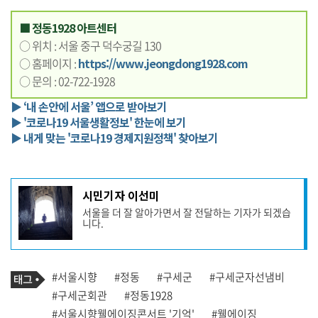
■ 정동1928 아트센터
○ 위치 : 서울 중구 덕수궁길 130
○ 홈페이지 :
https://www.jeongdong1928.com
○ 문의 : 02-722-1928
▶ ‘내 손안에 서울’ 앱으로 받아보기
▶ '코로나19 서울생활정보' 한눈에 보기
▶ 내게 맞는 '코로나19 경제지원정책' 찾아보기
기
시민기자 이선미
사
서울을 더 잘 알아가면서 잘 전달하는 기자가 되겠습
작
니다.
성
자
프
로
기
필
태
#서울시향
#정동
#구세군
#구세군자선냄비
사
그
관
#구세군회관
#정동1928
련
#서울시향웰에이징콘서트 '기억'
#웰에이징
태