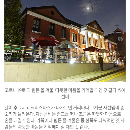
코로나19로 더 힘든 올 겨울, 따뜻한 마음을 기억할 때인 것 같다. ©이
선미
날이 추워지고 크리스마스가 다가오면 거리마다 구세군 자선냄비 종
소리가 들려온다. 자선냄비는 종교를 떠나 조금은 따뜻한 마음으로
손을 내밀게 된다. 가뜩이나 힘든 올 겨울은 콩 한쪽도 나눠먹던 옛 사
람들의 따뜻한 마음을 기억해야 할 때인 것 같다.