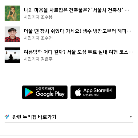
나의 마음을 사로잡은 건축물은? '서울시 건축상' 수
상작 공개!
시민기자 조수봉
더울 땐 잠시 쉬었다 가세요! 생수 냉장고부터 해피소
·무더위쉼터까지
시민기자 조수연
여름방학 어디 갈까? 서울 도심 무료 실내 여행 코스
추천
시민기자 김은주
다
A
운
p
로
p
드
S
하
t
기
o
관련 누리집 바로가기
G
r
o
e
o
에
g
서