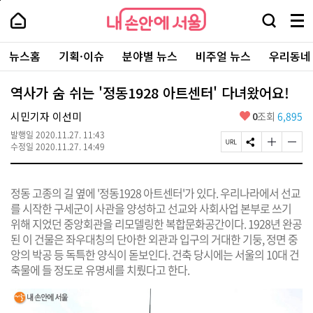
본
페
내
문
이
내
손
검
메
바
지
손
안
색
뉴
로
상
안
주
에
창
전
가
단
에
뉴스홈
기획·이슈
분야별 뉴스
비주얼 뉴스
우리동네
요
서
열
체
기
으
서
서
울
기
보
로
울
비
기
이
-
역사가 숨 쉬는 '정동1928 아트센터' 다녀왔어요!
스
동
서
바
울
좋
시민기자 이선미
0
조회
6,895
로
시
아
가
대
발행일
2020.11.27. 11:43
요
기
페
S
글
글
표
수정일
2020.11.27. 14:49
이
N
자
자
소
지
S
크
크
통
U
공
기
기
포
정동 고종의 길 옆에 '정동1928 아트센터'가 있다. 우리나라에서 선교
R
유
크
작
털
L
하
게
게
를 시작한 구세군이 사관을 양성하고 선교와 사회사업 본부로 쓰기
복
기
변
변
위해 지었던 중앙회관을 리모델링한 복합문화공간이다. 1928년 완공
사
경
경
된 이 건물은 좌우대칭의 단아한 외관과 입구의 거대한 기둥, 정면 중
하
하
기
기
앙의 박공 등 독특한 양식이 돋보인다. 건축 당시에는 서울의 10대 건
축물에 들 정도로 유명세를 치뤘다고 한다.