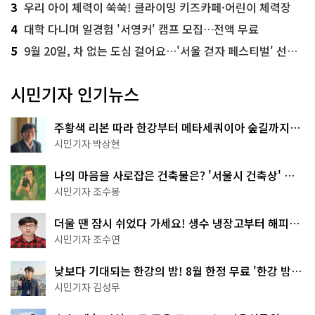
3
우리 아이 체력이 쑥쑥! 클라이밍 키즈카페·어린이 체력장
4
대학 다니며 일경험 '서영커' 캠프 모집…전액 무료
5
9월 20일, 차 없는 도심 걸어요…'서울 걷자 페스티벌' 선착순 5천명
시민기자 인기뉴스
주황색 리본 따라 한강부터 메타세쿼이아 숲길까지…
서울둘레길 15코스
시민기자 박상현
나의 마음을 사로잡은 건축물은? '서울시 건축상' 수
상작 공개!
시민기자 조수봉
더울 땐 잠시 쉬었다 가세요! 생수 냉장고부터 해피소
·무더위쉼터까지
시민기자 조수연
낮보다 기대되는 한강의 밤! 8월 한정 무료 '한강 밤
핑' 예약은?
시민기자 김성무