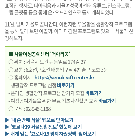
표적인 행사로, 더아리움과 서울여성공예센터 유튜브, 인스타그램,
그립 플랫폼 등을 통해 온·오프라인으로 동시 개최되었다.
11월, 벌써 가을도 끝나간다. 이런저런 우울함을 생활창작 프로그램
을 통해 달래 보면 어떨까. 이미 마감된 프로그램도 있으니 서둘러 신
청해보자.
■ 서울여성공예센터 '더아리움'
○ 위치 : 서울시 노원구 동일로 174길 27
○ 교통 : 6호선, 7호선 태릉입구역 4번 출구 도보 3분
○ 홈페이지 :
https://seoulcraftcenter.kr
- 생활창작 프로그램 신청
바로가기
- 온라인 생활창작 프로그램 참가자 모집
바로가기
- 여성공예가들을 위한 무료 기초사진촬영 교육
바로가기
○ 문의 : 02-948-1188
▶ ‘내 손안에 서울’ 앱으로 받아보기
▶ '코로나19 서울생활정보' 한눈에 보기
▶ 내게 맞는 '코로나19 경제지원정책' 찾아보기