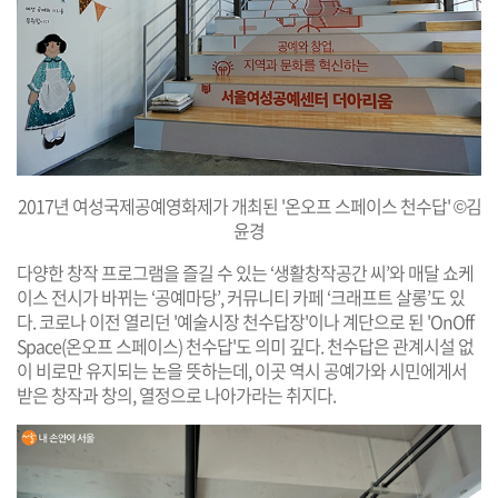
2017년 여성국제공예영화제가 개최된 '온오프 스페이스 천수답' ©김
윤경
다양한 창작 프로그램을 즐길 수 있는 ‘생활창작공간 씨’와 매달 쇼케
이스 전시가 바뀌는 ‘공예마당’, 커뮤니티 카페 ‘크래프트 살롱’도 있
다. 코로나 이전 열리던 '예술시장 천수답장'이나 계단으로 된 'OnOff
Space(온오프 스페이스) 천수답'도 의미 깊다. 천수답은 관계시설 없
이 비로만 유지되는 논을 뜻하는데, 이곳 역시 공예가와 시민에게서
받은 창작과 창의, 열정으로 나아가라는 취지다.