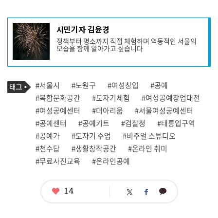
기
시민기자 김윤경
사
정책부터 명소까지 직접 체험하며 역동적인 서울의
작
모습을 함께 알아가고 싶습니다
성
자
프
로
기
필
태
#서울시
#노원구
#여성창업
#공예
사
그
관
#복합문화공간
#도자기체험
#여성공예창업대전
련
#여성공예센터
#더아리움
#서울여성공예센터
태
그
#공예센터
#공예키트
#검찰청
#태릉입구역
#공예가
#도자기 수업
#비주얼 스튜디오
#천수답
#생활창작공간
#온라인 취미
#무료사진교육
#온라인공예
좋
14
카
트
페
아
카
위
이
요
오
터
스
톡
북