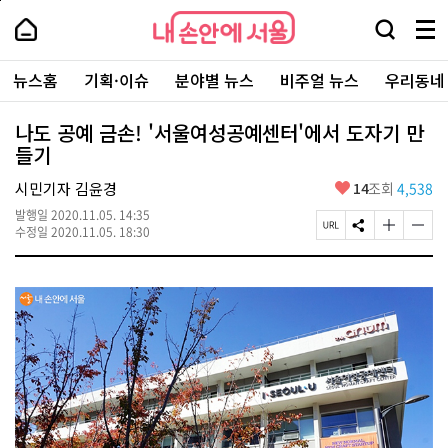
본
페
내
문
이
내
손
검
메
바
지
손
안
색
뉴
로
상
안
주
에
창
전
가
단
에
뉴스홈
기획·이슈
분야별 뉴스
비주얼 뉴스
우리동네
요
서
열
체
기
으
서
서
울
기
보
로
울
비
기
이
-
나도 공예 금손! '서울여성공예센터'에서 도자기 만
스
동
서
들기
바
울
로
시
가
좋
시민기자 김윤경
14
조회
4,538
대
기
아
표
발행일
2020.11.05. 14:35
요
소
페
S
글
글
수정일
2020.11.05. 18:30
통
이
N
자
자
포
지
S
크
크
털
U
공
기
기
R
유
크
작
L
하
게
게
복
기
변
변
사
경
경
하
하
기
기