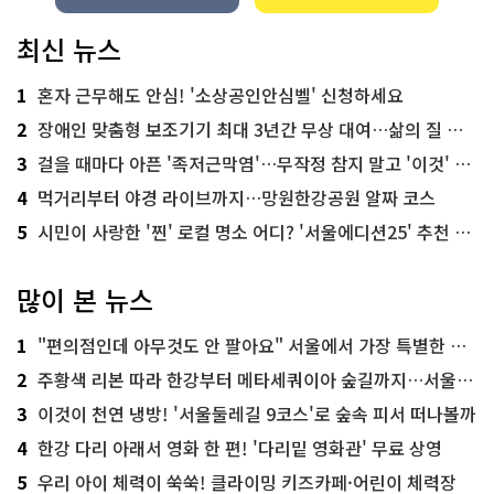
최신 뉴스
1
혼자 근무해도 안심! '소상공인안심벨' 신청하세요
2
장애인 맞춤형 보조기기 최대 3년간 무상 대여…삶의 질 높인다
3
걸을 때마다 아픈 '족저근막염'…무작정 참지 말고 '이것' 해보세요!
4
먹거리부터 야경 라이브까지…망원한강공원 알짜 코스
5
시민이 사랑한 '찐' 로컬 명소 어디? '서울에디션25' 추천 코스
많이 본 뉴스
1
"편의점인데 아무것도 안 팔아요" 서울에서 가장 특별한 편의점의 정체
2
주황색 리본 따라 한강부터 메타세쿼이아 숲길까지…서울둘레길 15코스
3
이것이 천연 냉방! '서울둘레길 9코스'로 숲속 피서 떠나볼까
4
한강 다리 아래서 영화 한 편! '다리밑 영화관' 무료 상영
5
우리 아이 체력이 쑥쑥! 클라이밍 키즈카페·어린이 체력장