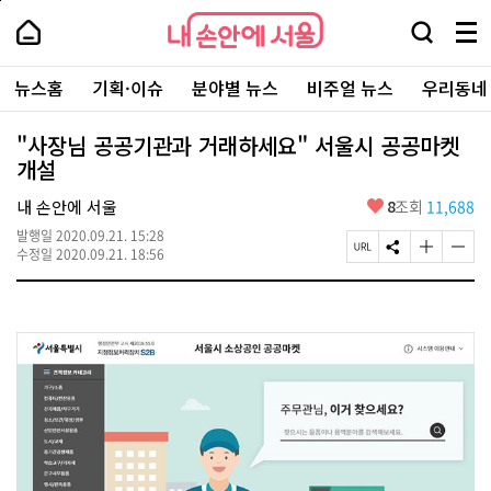
본
페
내
문
이
내
손
검
메
바
지
손
안
색
뉴
로
상
안
주
에
창
전
가
단
에
뉴스홈
기획·이슈
분야별 뉴스
비주얼 뉴스
우리동네
요
서
열
체
기
으
서
서
울
기
보
로
울
비
기
이
-
"사장님 공공기관과 거래하세요" 서울시 공공마켓
스
동
서
개설
바
울
로
시
가
좋
내 손안에 서울
8
조회
11,688
대
기
아
표
발행일
2020.09.21. 15:28
요
소
페
S
글
글
수정일
2020.09.21. 18:56
통
이
N
자
자
포
지
S
크
크
털
U
공
기
기
R
유
크
작
L
하
게
게
복
기
변
변
사
경
경
하
하
기
기