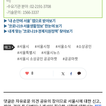
터)
-수요기관 분야 : 02-2191-3708
-기술문의 : 1566-3337
▶ ‘내 손안에 서울’ 앱으로 받아보기
▶ '코로나19 서울생활정보' 한눈에 보기
▶ 내게 맞는 '코로나19 경제지원정책' 찾아보기
기
태
#서울시
#서울시청
#서울소식
#소상공인
사
그
관
#서울특별시
#서울시뉴스
련
#서울시 소상공인 공공마켓
#공공마켓
태
그
좋
8
카
트
페
아
카
위
이
요
오
터
스
톡
북
댓글은 자유로운 의견 공유의 장이므로 서울시에 대한 신고,