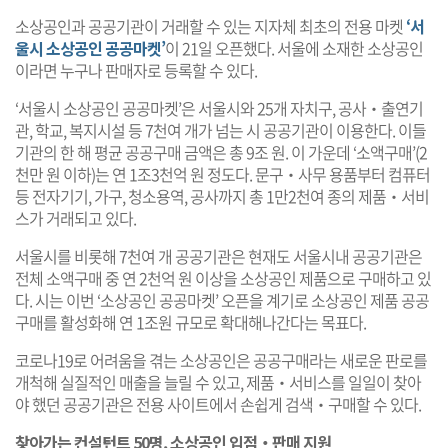
소상공인과 공공기관이 거래할 수 있는 지자체 최초의 전용 마켓
‘서
울시 소상공인 공공마켓’
이 21일 오픈했다. 서울에 소재한 소상공인
이라면 누구나 판매자로 등록할 수 있다.
‘서울시 소상공인 공공마켓’은 서울시와 25개 자치구, 공사‧출연기
관, 학교, 복지시설 등 7천여 개가 넘는 시 공공기관이 이용한다. 이들
기관의 한 해 평균 공공구매 금액은 총 9조 원. 이 가운데 ‘소액구매’(2
천만 원 이하)는 연 1조3천억 원 정도다. 문구‧사무 용품부터 컴퓨터
등 전자기기, 가구, 청소용역, 공사까지 총 1만2천여 종의 제품‧서비
스가 거래되고 있다.
서울시를 비롯해 7천여 개 공공기관은 현재도 서울시내 공공기관은
전체 소액구매 중 연 2천억 원 이상을 소상공인 제품으로 구매하고 있
다. 시는 이번 ‘소상공인 공공마켓’ 오픈을 계기로 소상공인 제품 공공
구매를 활성화해 연 1조원 규모로 확대해나간다는 목표다.
코로나19로 어려움을 겪는 소상공인은 공공구매라는 새로운 판로를
개척해 실질적인 매출을 늘릴 수 있고, 제품‧서비스를 일일이 찾아
야 했던 공공기관은 전용 사이트에서 손쉽게 검색‧구매할 수 있다.
찾아가는 컨설턴트 50명, 소상공인 입점‧판매 지원