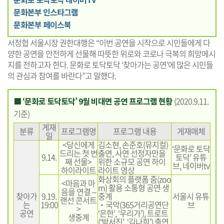
문화본부 인스타그램
문화본부 페이스북
서정협 서울시장 권한대행은 “이번 공연을 시작으로 시민들에게 다
양한 공연을 안전하게 선물해 따뜻한 위로와 코로나 극복의 희망메시
지를 전하고자 한다. 문화로 토닥토닥 ‘찾아가는 공연’에 많은 시민들
의 관심과 참여를 바란다”고 말했다.
■ ‘문화로 토닥토닥’ 9월 비대면 공연 프로그램 현황
(2020.9.11.
기준)
게재
분류
프로그램명
프로그램 내용
게재매체
일
<당신에게
김소현, 손준호(뮤지컬)
‘문화로 토닥
드리는 첫 번
출연, 사연 선정자만을
9.14.
토닥’ 유튜
째 선물>
위한 소규모 공연 하이
브, 네이버tv
하이라이트
라이트 영상
화상회의 플랫폼 줌(zoo
<마음과 마
m) 활용 소통형 공연 생
음을 연결 –
찾아가
9.19.
중계
서울시 유튜
랜선 콘서트
는
19:00
‧국악(365거리공연단
브
>
공연
‘은한’, ‘우리가’), 트로트
생중계
(‘박서진’, ‘김나희’) 출연