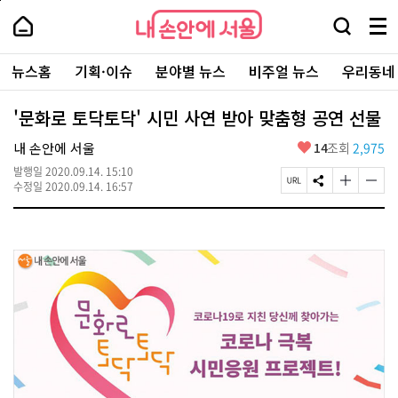
본
페
내
문
이
내
손
검
메
바
지
손
안
색
뉴
로
상
안
주
에
창
전
가
단
에
뉴스홈
기획·이슈
분야별 뉴스
비주얼 뉴스
우리동네
요
서
열
체
기
으
서
서
울
기
보
로
울
비
기
이
-
'문화로 토닥토닥' 시민 사연 받아 맞춤형 공연 선물
스
동
서
바
울
좋
내 손안에 서울
14
조회
2,975
로
시
아
가
대
발행일
2020.09.14. 15:10
요
기
페
S
글
글
표
수정일
2020.09.14. 16:57
이
N
자
자
소
지
S
크
크
통
U
공
기
기
포
R
유
크
작
털
L
하
게
게
복
기
변
변
사
경
경
하
하
기
기