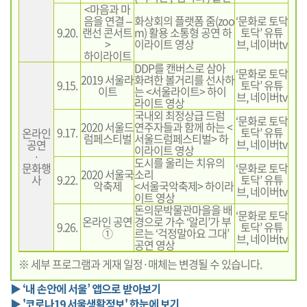
<마음과 마
음을 연결 –
화상회의 플랫폼 줌(zoo
‘문화로 토닥
9.20.
랜선 콘서트
m) 활용 소통형 공연 하
토닥’ 유튜
>
이라이트 영상
브, 네이버tv
하이라이트
DDP를 캔버스로 삼아
‘문화로 토닥
2019 서울라
화려한 볼거리를 선사하
9.15.
토닥’ 유튜
이트
는 <서울라이트> 하이
브, 네이버tv
라이트 영상
국내외 최정상급 드럼
‘문화로 토닥
2020 서울드
연주자들과 함께 하는 <
9.17.
토닥’ 유튜
온라인
럼페스티벌
서울드럼페스티벌> 하
브, 네이버tv
공연
이라이트 영상
·
도시를 울리는 치유의
문화행
‘문화로 토닥
2020 서울국
소리
사
9.22.
토닥’ 유튜
악축제
<서울국악축제> 하이라
브, 네이버tv
이트 영상
돈의문박물관마을을 배
‘문화로 토닥
온라인 공연
경으로 가수 ‘알리’가 부
9.26.
토닥’ 유튜
①
르는 ‘걱정말아요 그대’
브, 네이버tv
공연 영상
※ 세부 프로그램과 게재 일정·매체는 변경될 수 있습니다.
▶ ‘내 손안에 서울’ 앱으로 받아보기
▶ '코로나19 서울생활정보' 한눈에 보기