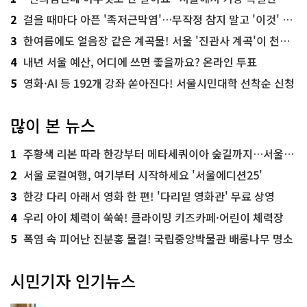
2
걸을 때마다 아픈 '족저근막염'…무작정 참지 말고 '이것' 해보세요!
3
한여름에도 얼음장 같은 계곡물! 서울 '진관사 계곡'이 천국이네~
4
내년 서울 예산, 어디에 쓰면 좋을까요? 온라인 투표
5
영화·AI 등 192개 강좌 쏟아진다! 서울시민대학 선착순 신청
많이 본 뉴스
1
주황색 리본 따라 한강부터 메타세쿼이아 숲길까지…서울둘레길 15코스
2
서울 로컬여행, 여기부터 시작하세요 '서울에디션25'
3
한강 다리 아래서 영화 한 편! '다리밑 영화관' 무료 상영
4
우리 아이 체력이 쑥쑥! 클라이밍 키즈카페·어린이 체력장
5
폭염 속 피어난 진분홍 물결! 국립중앙박물관 배롱나무 명소
시민기자 인기뉴스