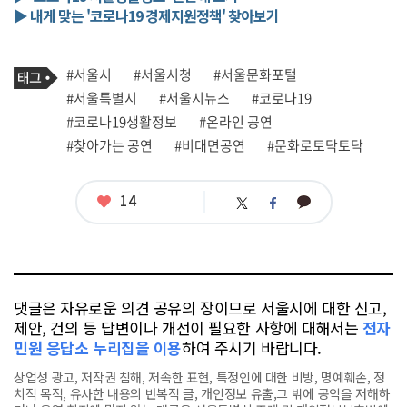
▶ 내게 맞는 '코로나19 경제지원정책' 찾아보기
기
태
#서울시
#서울시청
#서울문화포털
사
그
관
#서울특별시
#서울시뉴스
#코로나19
련
#코로나19생활정보
#온라인 공연
태
그
#찾아가는 공연
#비대면공연
#문화로토닥토닥
좋
14
카
트
페
아
카
위
이
요
오
터
스
톡
북
댓글은 자유로운 의견 공유의 장이므로 서울시에 대한 신고,
제안, 건의 등 답변이나 개선이 필요한 사항에 대해서는
전자
민원 응답소 누리집을 이용
하여 주시기 바랍니다.
상업성 광고, 저작권 침해, 저속한 표현, 특정인에 대한 비방, 명예훼손, 정
치적 목적, 유사한 내용의 반복적 글, 개인정보 유출,그 밖에 공익을 저해하