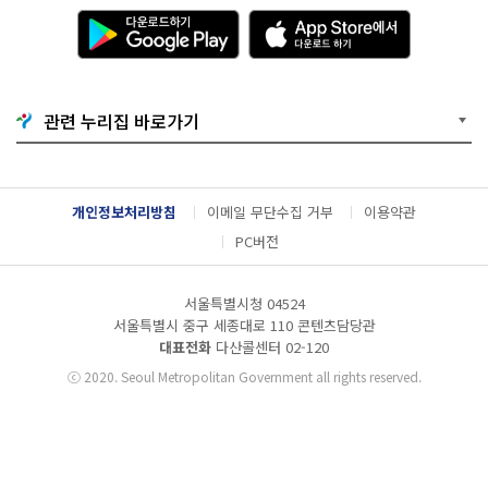
다
A
운
p
로
p
드
S
하
t
기
o
관련 누리집 바로가기
G
r
o
e
o
에
g
서
l
다
개인정보처리방침
이메일 무단수집 거부
이용약관
e
운
P
로
PC버전
l
드
a
하
y
기
서울특별시청 04524
서울특별시 중구 세종대로 110 콘텐츠담당관
대표전화
다산콜센터
02-120
ⓒ
2020. Seoul Metropolitan Government all rights reserved.