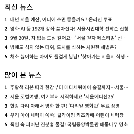
최신 뉴스
1
내년 서울 예산, 어디에 쓰면 좋을까요? 온라인 투표
2
영화·AI 등 192개 강좌 쏟아진다! 서울시민대학 선착순 신청
3
9월 20일, 차 없는 도심 걸어요…'서울 걷자 페스티벌' 선착순 5천명
4
밤에도 식지 않는 더위, 도시를 식히는 시원한 해법은?
5
채소 싫어하는 아이도 즐겁게 냠냠! '찾아가는 서울시 식생활 교육' 현장
많이 본 뉴스
1
주황색 리본 따라 한강부터 메타세쿼이아 숲길까지…서울둘레길 15코스
2
서울 로컬여행, 여기부터 시작하세요 '서울에디션25'
3
한강 다리 아래서 영화 한 편! '다리밑 영화관' 무료 상영
4
우리 아이 체력이 쑥쑥! 클라이밍 키즈카페·어린이 체력장
5
폭염 속 피어난 진분홍 물결! 국립중앙박물관 배롱나무 명소