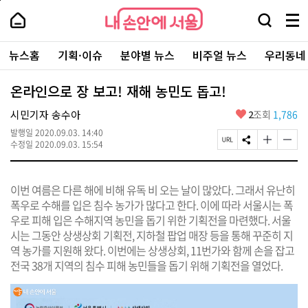
본
페
내
문
이
내
손
검
메
바
지
손
안
색
뉴
로
상
안
주
에
창
전
가
단
에
뉴스홈
기획·이슈
분야별 뉴스
비주얼 뉴스
우리동네
요
서
열
체
기
으
서
서
울
기
보
로
울
비
기
이
-
온라인으로 장 보고! 재해 농민도 돕고!
스
동
서
바
울
좋
시민기자 송수아
2
조회
1,786
로
시
아
가
대
발행일
2020.09.03. 14:40
요
기
페
S
글
글
표
수정일
2020.09.03. 15:54
이
N
자
자
소
지
S
크
크
통
U
공
기
기
포
이번 여름은 다른 해에 비해 유독 비 오는 날이 많았다. 그래서 유난히
R
유
크
작
털
L
하
게
게
폭우로 수해를 입은 침수 농가가 많다고 한다. 이에 따라 서울시는 폭
복
기
변
변
우로 피해 입은 수해지역 농민을 돕기 위한 기획전을 마련했다. 서울
사
경
경
시는 그동안 상생상회 기획전, 지하철 팝업 매장 등을 통해 꾸준히 지
하
하
기
기
역 농가를 지원해 왔다. 이번에는 상생상회, 11번가와 함께 손을 잡고
전국 38개 지역의 침수 피해 농민들을 돕기 위해 기획전을 열었다.