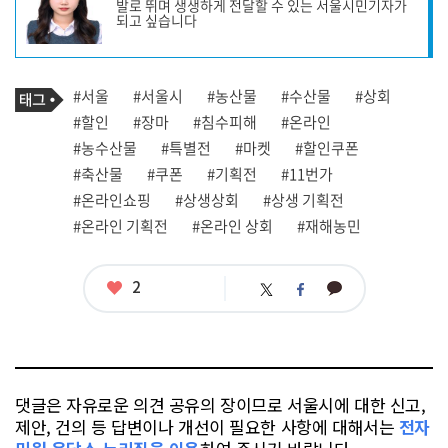
발로 뛰며 생생하게 전달할 수 있는 서울시민기자가
작
되고 싶습니다
성
자
프
로
기
필
태
#서울
#서울시
#농산물
#수산물
#상회
사
그
관
#할인
#장마
#침수피해
#온라인
련
#농수산물
#특별전
#마켓
#할인쿠폰
태
그
#축산물
#쿠폰
#기획전
#11번가
#온라인쇼핑
#상생상회
#상생 기획전
#온라인 기획전
#온라인 상회
#재해농민
좋
2
카
트
페
아
카
위
이
요
오
터
스
톡
북
댓글은 자유로운 의견 공유의 장이므로 서울시에 대한 신고,
제안, 건의 등 답변이나 개선이 필요한 사항에 대해서는
전자