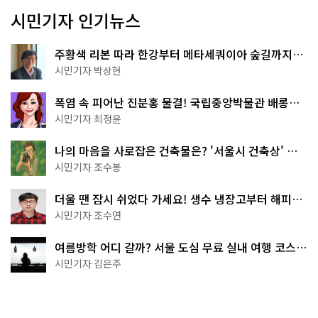
시민기자 인기뉴스
주황색 리본 따라 한강부터 메타세쿼이아 숲길까지…
서울둘레길 15코스
시민기자 박상현
폭염 속 피어난 진분홍 물결! 국립중앙박물관 배롱나
무 명소
시민기자 최정윤
나의 마음을 사로잡은 건축물은? '서울시 건축상' 수
상작 공개!
시민기자 조수봉
더울 땐 잠시 쉬었다 가세요! 생수 냉장고부터 해피소
·무더위쉼터까지
시민기자 조수연
여름방학 어디 갈까? 서울 도심 무료 실내 여행 코스
추천
시민기자 김은주