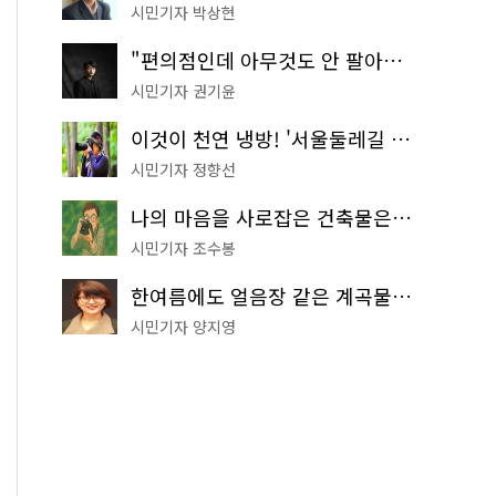
시민기자 박상현
"편의점인데 아무것도 안 팔아요" 서울에서 가장 특별한 편의점의 정체
시민기자 권기윤
이것이 천연 냉방! '서울둘레길 9코스'로 숲속 피서 떠나볼까
시민기자 정향선
나의 마음을 사로잡은 건축물은? '서울시 건축상' 수상작 공개!
시민기자 조수봉
한여름에도 얼음장 같은 계곡물! 서울 '진관사 계곡'이 천국이네~
시민기자 양지영