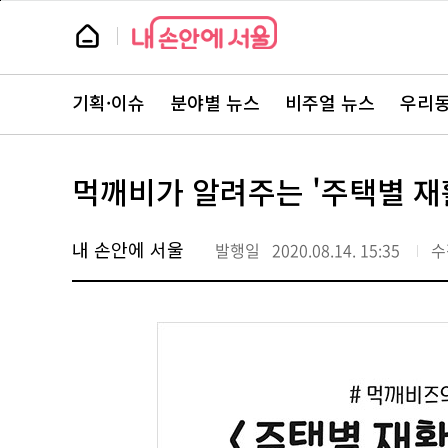
본
페
문
이
뉴
바
지
스
로
상
룸
가
단
뉴
기
으
스
로
기획·이슈
분야별 뉴스
비주얼 뉴스
우리동
주
이
요
동
서
비
스
먹깨비가 알려주는 '주택별 재
바
로
가
기
내 손안에 서울
발행일
2020.08.14. 15:35
수