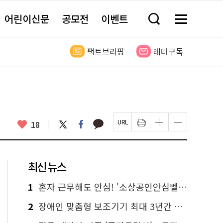
어린이신문
공모전
이벤트
검
메
색
뉴
창
전
열
체
팩트브리핑
레터구독
기
보
기
카
좋
트
페
18
페
인
글
글
카
위
이
아
이
쇄
자
자
오
터
스
요
지
하
크
크
톡
북
U
기
기
기
R
새
크
작
L
창
게
게
최신 뉴스
복
열
변
변
사
림
경
경
하
하
1
혼자 근무해도 안심! '소상공인안심벨' 신청하세요
기
기
2
장애인 맞춤형 보조기기 최대 3년간 무상 대여…삶의 질 높인다