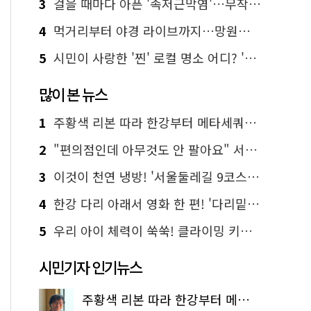
3
걸을 때마다 아픈 '족저근막염'…무작정 참지 말고 '이것' 해보세요!
4
먹거리부터 야경 라이브까지…망원한강공원 알짜 코스
5
시민이 사랑한 '찐' 로컬 명소 어디? '서울에디션25' 추천 코스
많이 본 뉴스
1
주황색 리본 따라 한강부터 메타세쿼이아 숲길까지…서울둘레길 15코스
2
"편의점인데 아무것도 안 팔아요" 서울에서 가장 특별한 편의점의 정체
3
이것이 천연 냉방! '서울둘레길 9코스'로 숲속 피서 떠나볼까
4
한강 다리 아래서 영화 한 편! '다리밑 영화관' 무료 상영
5
우리 아이 체력이 쑥쑥! 클라이밍 키즈카페·어린이 체력장
시민기자 인기뉴스
주황색 리본 따라 한강부터 메타세쿼이아 숲길까지…서울둘레길 15코스