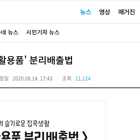
주
뉴스
영상
매거진
요
서
비
스
바
네 뉴스
시민기자 뉴스
로
가
기"
활용품' 분리배출법
정일
2020.08.14. 17:43
조회
11,124