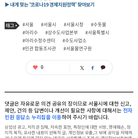
▶ 내게 맞는 '코로나19 경제지원정책' 찾아보기
기
태
#서울
#서울시
#서울시청
#수돗물
사
그
관
#아리수
#상수도사업본부
#서울특별시
련
#아리수정수센터
#수도사업소
태
그
#민관 합동조사관
#서울물연구원
좋
0
카
트
페
아
카
위
이
요
오
터
스
톡
북
댓글은 자유로운 의견 공유의 장이므로 서울시에 대한 신고,
제안, 건의 등 답변이나 개선이 필요한 사항에 대해서는
전자
민원 응답소 누리집을 이용
하여 주시기 바랍니다.
상업성 광고, 저작권 침해, 저속한 표현, 특정인에 대한 비방, 명예훼손, 정
치적 목적, 유사한 내용의 반복적 글, 개인정보 유출,그 밖에 공익을 저해하