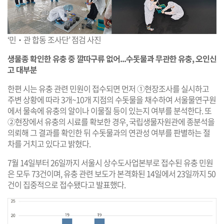
‘민‧관 합동 조사단’ 점검 사진
생물종 확인한 유충 중 깔따구류 없어...수돗물과 무관한 유충, 오인신
고 대부분
한편 시는 유충 관련 민원이 접수되면 먼저 ①현장조사를 실시하고
주변 상황에 따라 3개~10개 지점의 수돗물을 채수하여 서울물연구원
에서 물속에 유충의 알이나 이물질 등이 있는지 여부를 분석한다. 또
②현장에서 유충의 시료를 확보한 경우, 국립생물자원관에 종분석을
의뢰해 그 결과를 확인한 뒤 수돗물과의 연관성 여부를 판별하는 절
차를 거치고 있다고 밝혔다.
7월 14일부터 26일까지 서울시 상수도사업본부로 접수된 유충 민원
은 모두 73건이며, 유충 관련 보도가 본격화된 14일에서 23일까지 50
건이 집중적으로 접수됐다고 발표했다.