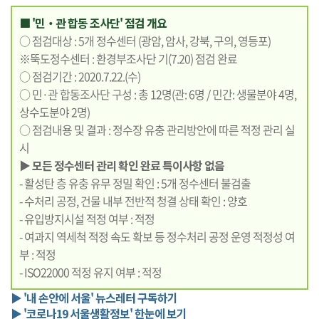
■ '민‧관 합동 조사단' 점검 개요
○ 점검대상 : 5개 정수센터 (광암, 암사, 강북, 구의, 영등포)
※뚝도정수센터 : 환경부조사단 기(7.20) 점검 완료
○ 점검기간 : 2020.7.22.(수)
○ 민·관 합동조사단 구성 : 총 12명(관: 6명 / 민간: 생물분야 4명,
상수도분야 2명)
○ 점검내용 및 결과 : 정수장 유충 관리방안에 따른 적정 관리 실
시
▶ 모든 정수센터 관리 확인 완료 특이사항 없음
- 활성탄 층 유충 유무 정밀 확인 : 5개 정수센터 불검출
- 수처리 공정, 건물 내부 전반적 청결 상태 확인 : 양호
- 유입방지시설 적정 여부 : 적정
- 여과지 역세척 적정 속도 확보 등 정수처리 공정 운영 적정성 여
부 : 적정
- ISO22000 적정 유지 여부 : 적정
▶ '내 손안에 서울' 뉴스레터 구독하기
▶ '코로나19 서울생활정보' 한눈에 보기