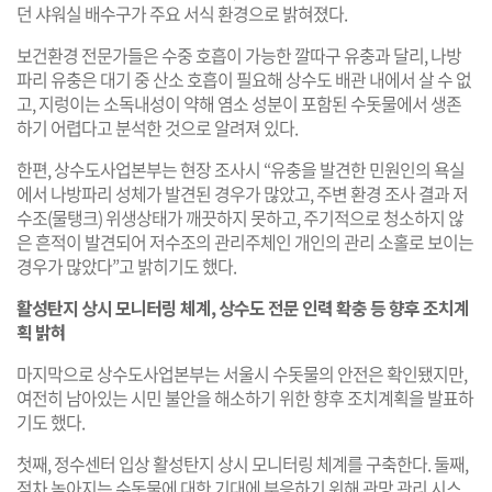
던 샤워실 배수구가 주요 서식 환경으로 밝혀졌다.
보건환경 전문가들은 수중 호흡이 가능한 깔따구 유충과 달리, 나방
파리 유충은 대기 중 산소 호흡이 필요해 상수도 배관 내에서 살 수 없
고, 지렁이는 소독내성이 약해 염소 성분이 포함된 수돗물에서 생존
하기 어렵다고 분석한 것으로 알려져 있다.
한편, 상수도사업본부는 현장 조사시 “유충을 발견한 민원인의 욕실
에서 나방파리 성체가 발견된 경우가 많았고, 주변 환경 조사 결과 저
수조(물탱크) 위생상태가 깨끗하지 못하고, 주기적으로 청소하지 않
은 흔적이 발견되어 저수조의 관리주체인 개인의 관리 소홀로 보이는
경우가 많았다”고 밝히기도 했다.
활성탄지 상시 모니터링 체계, 상수도 전문 인력 확충 등 향후 조치계
획 밝혀
마지막으로 상수도사업본부는 서울시 수돗물의 안전은 확인됐지만,
여전히 남아있는 시민 불안을 해소하기 위한 향후 조치계획을 발표하
기도 했다.
첫째, 정수센터 입상 활성탄지 상시 모니터링 체계를 구축한다. 둘째,
점차 높아지는 수돗물에 대한 기대에 부응하기 위해 관망 관리 시스