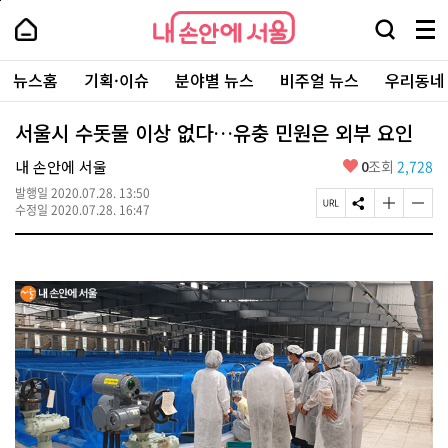
본
페
내
문
이
내
손
검
메
바
지
손
안
색
뉴
로
상
안
주
에
창
전
가
단
에
뉴스홈
기획·이슈
분야별 뉴스
비주얼 뉴스
우리동네
요
서
열
체
기
으
서
서
울
기
보
로
울
비
기
이
-
서울시 수돗물 이상 없다…유충 민원은 외부 요인
스
동
서
바
울
좋
내 손안에 서울
0
조회
2,728
로
시
아
가
대
발행일
2020.07.28. 13:50
요
기
페
S
글
글
표
수정일
2020.07.28. 16:47
이
N
자
자
소
지
S
크
크
통
U
공
기
기
포
R
유
크
작
털
L
하
게
게
복
기
변
변
사
경
경
하
하
기
기