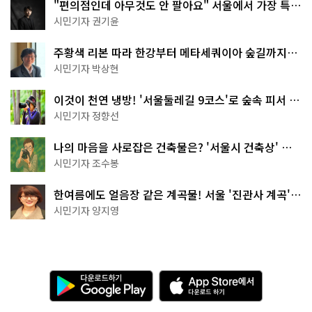
"편의점인데 아무것도 안 팔아요" 서울에서 가장 특별
한 편의점의 정체
시민기자 권기윤
주황색 리본 따라 한강부터 메타세쿼이아 숲길까지…
서울둘레길 15코스
시민기자 박상현
이것이 천연 냉방! '서울둘레길 9코스'로 숲속 피서 떠
나볼까
시민기자 정향선
나의 마음을 사로잡은 건축물은? '서울시 건축상' 수
상작 공개!
시민기자 조수봉
한여름에도 얼음장 같은 계곡물! 서울 '진관사 계곡'이
천국이네~
시민기자 양지영
다
A
운
p
로
p
드
S