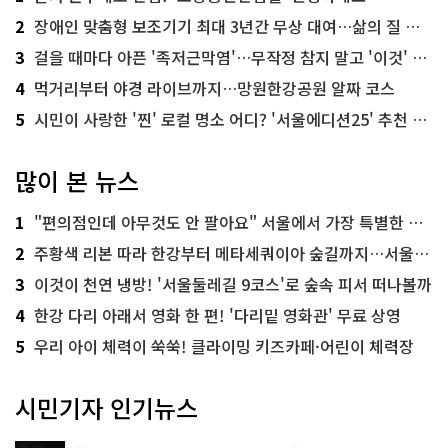
2
장애인 맞춤형 보조기기 최대 3년간 무상 대여…삶의 질 높인다
3
걸을 때마다 아픈 '족저근막염'…무작정 참지 말고 '이것' 해보세요!
4
먹거리부터 야경 라이브까지…망원한강공원 알짜 코스
5
시민이 사랑한 '찐' 로컬 명소 어디? '서울에디션25' 추천 코스
많이 본 뉴스
1
"편의점인데 아무것도 안 팔아요" 서울에서 가장 특별한 편의점의 정체
2
주황색 리본 따라 한강부터 메타세쿼이아 숲길까지…서울둘레길 15코스
3
이것이 천연 냉방! '서울둘레길 9코스'로 숲속 피서 떠나볼까
4
한강 다리 아래서 영화 한 편! '다리밑 영화관' 무료 상영
5
우리 아이 체력이 쑥쑥! 클라이밍 키즈카페·어린이 체력장
시민기자 인기뉴스