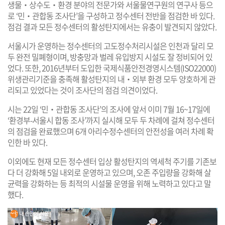
생물‧상수도‧환경 분야의 전문가와 서울물연구원의 연구사 등으
로 ‘민‧관합동 조사단’을 구성하고 정수센터 전반을 점검한 바 있다.
점검 결과 모든 정수센터의 활성탄지에서는 유충이 발견되지 않았다.
서울시가 운영하는 정수센터의 고도정수처리시설은 인천과 달리 모
두 완전 밀폐형이며, 방충망과 벌레 유입방지 시설도 잘 정비되어 있
었다. 또한, 2016년부터 도입한 국제식품안전경영시스템(ISO22000)
위생관리기준을 충족해 활성탄지의 내‧외부 환경 모두 양호하게 관
리되고 있었다는 것이 조사단의 점검 의견이었다.
시는 22일 ‘민‧관합동 조사단’의 조사에 앞서 이미 7월 16~17일에
‘환경부-서울시 합동 조사’까지 실시해 모두 두 차례에 걸쳐 정수센터
의 점검을 완료했으며 6개 아리수정수센터의 안전성을 여러 차례 확
인한 바 있다.
이외에도 현재 모든 정수센터 입상 활성탄지의 역세척 주기를 기존보
다 더 강화해 5일 내외로 운영하고 있으며, 오존 주입량을 강화해 살
균력을 강화하는 등 최적의 시설물 운영을 위해 노력하고 있다고 말
했다.