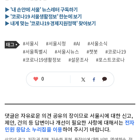
▶ '내 손안에 서울' 뉴스레터 구독하기
▶ '코로나19 서울생활정보' 한눈에 보기
▶ 내게 맞는 '코로나19 경제지원정책' 찾아보기
기
태
#서울시
#서울시청
#AI
#서울소식
사
그
관
#서울특별시
#서울시뉴스
#챗봇
#코로나19
련
#코로나19생활정보
#설문조사
#포스트코로나
태
그
좋
0
카
트
페
아
카
위
이
요
오
터
스
톡
북
댓글은 자유로운 의견 공유의 장이므로 서울시에 대한 신고,
제안, 건의 등 답변이나 개선이 필요한 사항에 대해서는
전자
민원 응답소 누리집을 이용
하여 주시기 바랍니다.
상업성 광고, 저작권 침해, 저속한 표현, 특정인에 대한 비방, 명예훼손, 정