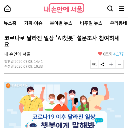
본
페
내
문
이
내
손
검
메
바
지
손
안
색
뉴
로
상
안
주
에
창
전
가
단
에
뉴스홈
기획·이슈
분야별 뉴스
비주얼 뉴스
우리동네
요
서
열
체
기
으
서
서
울
기
보
로
울
비
기
이
-
코로나로 달라진 일상 'AI챗봇' 설문조사 참여하세
스
동
서
요
바
울
로
시
가
좋
내 손안에 서울
0
조회
4,177
대
기
아
표
발행일
2020.07.08. 14:41
요
소
페
S
글
글
수정일
2020.07.09. 10:33
통
이
N
자
자
포
지
S
크
크
털
U
공
기
기
R
유
크
작
L
하
게
게
복
기
변
변
사
경
경
하
하
기
기