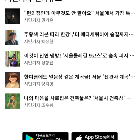
"편의점인데 아무것도 안 팔아요" 서울에서 가장 특별
한 편의점의 정체
시민기자 권기윤
주황색 리본 따라 한강부터 메타세쿼이아 숲길까지…
서울둘레길 15코스
시민기자 박상현
이것이 천연 냉방! '서울둘레길 9코스'로 숲속 피서 떠
나볼까
시민기자 정향선
한여름에도 얼음장 같은 계곡물! 서울 '진관사 계곡'이
천국이네~
시민기자 양지영
나의 마음을 사로잡은 건축물은? '서울시 건축상' 수
상작 공개!
시민기자 조수봉
다
A
운
p