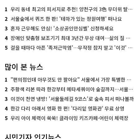
1
우리 동네 최고의 피서지로 추천! 양천구의 3色 무더위 탈출 명소
2
서울숲에서 퀴즈 한 판! '테마가 있는 정원여행' 떠나요
3
혼자 근무해도 안심! '소상공인안심벨' 신청하세요
4
장애인 맞춤형 보조기기 최대 3년간 무상 대여…삶의 질 높인다
5
걸을 때마다 아픈 '족저근막염'…무작정 참지 말고 '이것' 해보세요!
많이 본 뉴스
1
"편의점인데 아무것도 안 팔아요" 서울에서 가장 특별한 편의점의 정체
2
주황색 리본 따라 한강부터 메타세쿼이아 숲길까지…서울둘레길 15코스
3
이것이 천연 냉방! '서울둘레길 9코스'로 숲속 피서 떠나볼까
4
한강 다리 아래서 영화 한 편! '다리밑 영화관' 무료 상영
5
우리 아이 체력이 쑥쑥! 클라이밍 키즈카페·어린이 체력장
시민기자 인기뉴스