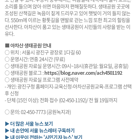
소리를 들으며 앉아 쉬면 마음마저 편해질듯하다. 생태공원 곳곳에
조성된 산책길은 녹음이 짙게 드리우고 있어 햇빛이 거의 들지 않는
다. 550m에 이르는 황톳길을 맨발로 걷는 느낌 또한 최고의 힐링을
선사한다. 아차산이 품고 있는 생태공원이 시민들의 사랑을 받는 이
유다.
■ 아차산 생태공원 안내
○ 위치 : 서울시 광진구 광장로 1다길 60
○ 운영시간: 연중 24시간 (무료)
○ 생태공원 자료실 운영시간: 09시~18시(휴관일: 월요일, 공휴일)
○ 생태공원 블로그 :
https://blog.naver.com/ach4501192
○ 생태공원 자료실 프로그램 사전예약
- 개인: 광진구청 홈페이지-교육신청-아차산공원교육-프로그램 선택
후 신청
- 단체 (15인 이상): 전화 접수 (02-450-1192)/ 전 월 19일까지
○ 문의: 02-450-7773 (공원녹지과)
▶ 더 많은 서울 뉴스 보기
▶ 내 손안에 서울 뉴스레터 구독하기
▶ 내 이웃이 전하는 '시민기자 뉴스' 보기