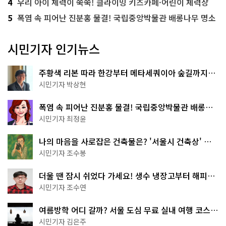
4
우리 아이 체력이 쑥쑥! 클라이밍 키즈카페·어린이 체력장
5
폭염 속 피어난 진분홍 물결! 국립중앙박물관 배롱나무 명소
시민기자 인기뉴스
주황색 리본 따라 한강부터 메타세쿼이아 숲길까지…
서울둘레길 15코스
시민기자 박상현
폭염 속 피어난 진분홍 물결! 국립중앙박물관 배롱나
무 명소
시민기자 최정윤
나의 마음을 사로잡은 건축물은? '서울시 건축상' 수
상작 공개!
시민기자 조수봉
더울 땐 잠시 쉬었다 가세요! 생수 냉장고부터 해피소
·무더위쉼터까지
시민기자 조수연
여름방학 어디 갈까? 서울 도심 무료 실내 여행 코스
추천
시민기자 김은주