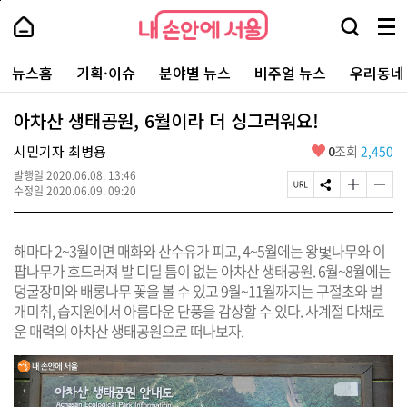
본
페
내
문
이
내
손
검
메
바
지
손
안
색
뉴
로
상
안
주
에
창
전
가
단
에
뉴스홈
기획·이슈
분야별 뉴스
비주얼 뉴스
우리동네
요
서
열
체
기
으
서
서
울
기
보
로
울
비
기
이
-
아차산 생태공원, 6월이라 더 싱그러워요!
스
동
서
바
울
좋
시민기자 최병용
0
조회
2,450
로
시
아
가
대
발행일
2020.06.08. 13:46
요
기
페
S
글
글
표
수정일
2020.06.09. 09:20
이
N
자
자
소
지
S
크
크
통
U
공
기
기
포
해마다 2~3월이면 매화와 산수유가 피고, 4~5월에는 왕벛나무와 이
R
유
크
작
털
L
하
게
게
팝나무가 흐드러져 발 디딜 틈이 없는 아차산 생태공원. 6월~8월에는
복
기
변
변
덩굴장미와 배롱나무 꽃을 볼 수 있고 9월~11월까지는 구절초와 벌
사
경
경
개미취, 습지원에서 아름다운 단풍을 감상할 수 있다. 사계절 다채로
하
하
기
기
운 매력의 아차산 생태공원으로 떠나보자.