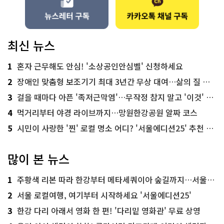
최신 뉴스
1
혼자 근무해도 안심! '소상공인안심벨' 신청하세요
2
장애인 맞춤형 보조기기 최대 3년간 무상 대여…삶의 질 높인다
3
걸을 때마다 아픈 '족저근막염'…무작정 참지 말고 '이것' 해보세요!
4
먹거리부터 야경 라이브까지…망원한강공원 알짜 코스
5
시민이 사랑한 '찐' 로컬 명소 어디? '서울에디션25' 추천 코스
많이 본 뉴스
1
주황색 리본 따라 한강부터 메타세쿼이아 숲길까지…서울둘레길 15코스
2
서울 로컬여행, 여기부터 시작하세요 '서울에디션25'
3
한강 다리 아래서 영화 한 편! '다리밑 영화관' 무료 상영