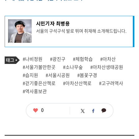
기
시민기자 최병용
사
서울의 구석구석 발로 뛰며 취재해 소개해드립니다.
작
성
자
프
로
기
필
태
#나비정원
#광진구
#체험학습
#아차산
사
그
관
#서울가볼만한곳
#소나무숲
#아차산생태공원
련
#습지원
#서울시공원
#봄꽃구경
태
그
#걷기좋은산책로
#아차산산책로
#고구려역사
#역사홍보관
좋
0
카
트
페
아
카
위
이
요
오
터
스
톡
북