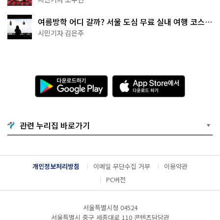
여름방학 어디 갈까? 서울 도심 무료 실내 여행 코스
추천
시민기자 김은주
다
A
운
p
로
p
드
S
하
t
기
o
관련 누리집 바로가기
G
r
o
e
o
에
g
서
l
다
개인정보처리방침
이메일 무단수집 거부
이용약관
e
운
P
로
PC버전
l
드
a
하
y
기
서울특별시청 04524
서울특별시 중구 세종대로 110 콘텐츠담당관