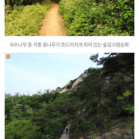
국수나무 등 각종 꽃나무가 흐드러지게 피어 있는 숲길 ©염승화