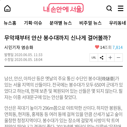
본
페
내
문
이
내
손
검
메
바
지
손
안
색
뉴
로
상
안
주
에
창
전
가
단
에
뉴스홈
기획·이슈
분야별 뉴스
비주얼 뉴스
우리동네
요
서
열
체
기
으
서
서
울
기
보
로
울
비
기
이
-
무악재부터 안산 봉수대까지 신나게 걸어볼까?
스
동
서
바
울
좋
시민기자 염승화
14
조회
7,814
로
시
아
가
대
발행일
2020.06.05. 11:33
요
기
페
S
글
글
표
수정일
2020.06.05. 18:04
이
N
자
자
소
지
S
크
크
통
U
공
기
기
포
남산, 안산, 아차산 등은 옛날의 주요 통신 수단인 봉수대(烽燧臺)가
R
유
크
작
털
L
하
게
게
있는 서울 지역의 산들이다. 전국에는 봉수대가 모두 650여 군데가 있
복
기
변
변
었다고 하는데, 현재 보존 및 복원되어 있는 산들은 몇 되지 않는다. 필
사
경
경
자는 이중 서대문구에 있는 안산을 찾았다.
하
하
기
기
안산은 꼭대기 높이가 296m쯤으로 야트막한 산이다. 하지만 봉원동,
연희동, 현저동, 홍제동 등 여러 동에 걸쳐 있을 만큼 산세가 넓고 숲이
울창한 청정지역이다. 봉수대가 있는 장소에 걸맞게 사방이 탁 트여
전망이 뛰어나고 경관이 좋다. 2013년엔 계단이 없는 이른바 ‘무장애