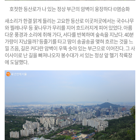
호젓한 등산로가 나 있는 정상 부근의 암벽이 웅장하다 ©염승화
새소리가 한결 맑게 들리는 고요한 등산로 이곳저곳에서는 국수나무
와 찔레나무 등 꽃나무가 무리를 지어 흐드러지게 피어 있었다. 아름
다운 풍경과 소리에 취해 가다, 서다를 반복하며 숲속을 지났다. 40분
가량이 지났을까? 등줄기를 타고 땀이 송골송골 맺혀 흐르는 것을 느
낄 즈음, 길은 커다란 암벽이 우뚝 솟아 있는 부근으로 이어진다. 그 사
이사이로 난 길을 빠져나오자 봉수대가 서 있는 정상 앞 헬기 착륙장
에 도달했다.