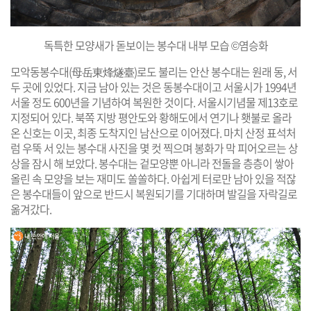
독특한 모양새가 돋보이는 봉수대 내부 모습 ©염승화
모악동봉수대(母岳東烽燧臺)로도 불리는 안산 봉수대는 원래 동, 서
두 곳에 있었다. 지금 남아 있는 것은 동봉수대이고 서울시가 1994년
서울 정도 600년을 기념하여 복원한 것이다. 서울시기념물 제13호로
지정되어 있다. 북쪽 지방 평안도와 황해도에서 연기나 횃불로 올라
온 신호는 이곳, 최종 도착지인 남산으로 이어졌다. 마치 산정 표석처
럼 우뚝 서 있는 봉수대 사진을 몇 컷 찍으며 봉화가 막 피어오르는 상
상을 잠시 해 보았다. 봉수대는 겉모양뿐 아니라 전돌을 층층이 쌓아
올린 속 모양을 보는 재미도 쏠쏠하다. 아쉽게 터로만 남아 있을 적잖
은 봉수대들이 앞으로 반드시 복원되기를 기대하며 발길을 자락길로
옮겨갔다.