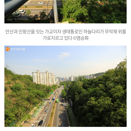
안산과 인왕산을 잇는 가교이자 생태통로인 하늘다리가 무악재 위를
가로지르고 있다 ©염승화