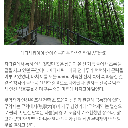
메타세쿼이아 숲이 아름다운 안산자락길 ©염승화
자락길에서 특히 인상 깊었던 곳은 삼림이 온 산 가득 들어차 초록 물
결을 치고 있던 구간이다. 메타세쿼이아와 전나무가 빽빽하게 군락을
이루고 있었다. 마치 이름 모를 외국의 아늑한 산지 속에 푹 파묻힌 것
같은 착각이 들만큼 신선한 충격으로 다가왔다. 필자는 걸음을 멈춘
채 연신 심호흡을 하며 푸른 숲의 마력에 빠지고야 말았다.
무악재와 안산은 조선 건축 초 도읍지 선정과 관련해 공통점이 있다.
무악재는 무학대사(無學大師)가 자주 넘었기에 ‘무학재’라는 별칭으
로 불리고, 안산 남쪽은 하륜(河崙)이 도읍지로 추천했던 장소다. 맑
고 깨끗한 자연뿐만 아니라 역사 의미가 잔뜩 베인 무악재와 안산 방
문을 권하고 싶다.