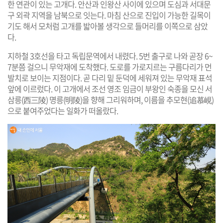
한 연관이 있는 고개다. 안산과 인왕산 사이에 있으며 도심과 서대문
구 외곽 지역을 남북으로 잇는다. 마침 산으로 진입이 가능한 길목이
기도 해서 모처럼 고개를 밟아볼 생각으로 들머리를 이쪽으로 삼았
다.
지하철 3호선을 타고 독립문역에서 내렸다. 5번 출구로 나와 곧장 6~
7분쯤 걸으니 무악재에 도착했다. 도로를 가로지르는 구름다리가 먼
발치로 보이는 지점이다. 곧 다리 밑 둔덕에 세워져 있는 무악재 표석
앞에 이르렀다. 이 고개에서 조선 영조 임금이 부왕인 숙종을 모신 서
삼릉(西三陵) 명릉(明陵)을 향해 그리워하며, 이름을 추모현(追慕峴)
으로 붙여주었다는 일화가 떠올랐다.