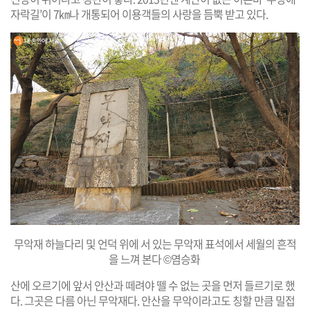
자락길’이 7㎞나 개통되어 이용객들의 사랑을 듬뿍 받고 있다.
무악재 하늘다리 및 언덕 위에 서 있는 무악재 표석에서 세월의 흔적
을 느껴 본다 ©염승화
산에 오르기에 앞서 안산과 떼려야 뗄 수 없는 곳을 먼저 들르기로 했
다. 그곳은 다름 아닌 무악재다. 안산을 무악이라고도 칭할 만큼 밀접