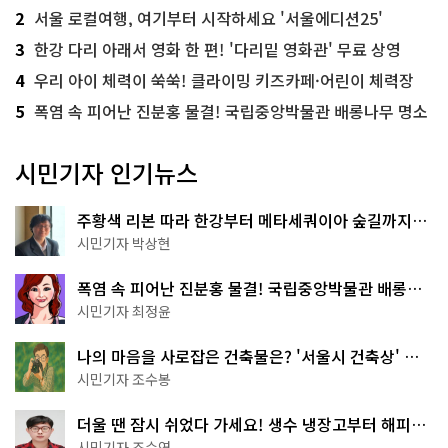
2
서울 로컬여행, 여기부터 시작하세요 '서울에디션25'
3
한강 다리 아래서 영화 한 편! '다리밑 영화관' 무료 상영
4
우리 아이 체력이 쑥쑥! 클라이밍 키즈카페·어린이 체력장
5
폭염 속 피어난 진분홍 물결! 국립중앙박물관 배롱나무 명소
시민기자 인기뉴스
주황색 리본 따라 한강부터 메타세쿼이아 숲길까지…
서울둘레길 15코스
시민기자 박상현
폭염 속 피어난 진분홍 물결! 국립중앙박물관 배롱나
무 명소
시민기자 최정윤
나의 마음을 사로잡은 건축물은? '서울시 건축상' 수
상작 공개!
시민기자 조수봉
더울 땐 잠시 쉬었다 가세요! 생수 냉장고부터 해피소
·무더위쉼터까지
시민기자 조수연