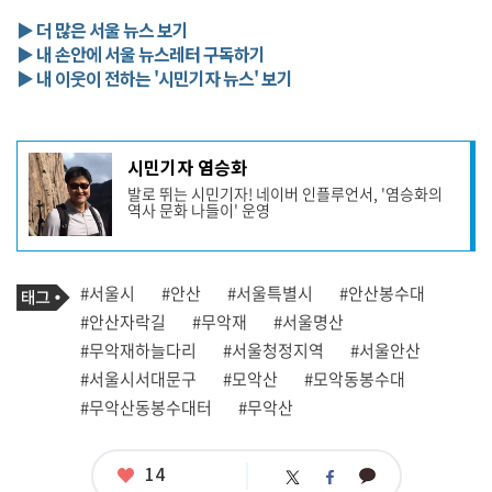
▶ 더 많은 서울 뉴스 보기
▶ 내 손안에 서울 뉴스레터 구독하기
▶ 내 이웃이 전하는 '시민기자 뉴스' 보기
기
시민기자 염승화
사
발로 뛰는 시민기자! 네이버 인플루언서, '염승화의
작
역사 문화 나들이' 운영
성
자
프
로
기
필
태
#서울시
#안산
#서울특별시
#안산봉수대
사
그
관
#안산자락길
#무악재
#서울명산
련
#무악재하늘다리
#서울청정지역
#서울안산
태
그
#서울시서대문구
#모악산
#모악동봉수대
#무악산동봉수대터
#무악산
좋
14
카
트
페
아