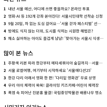
1
내년 서울 예산, 어디에 쓰면 좋을까요? 온라인 투표
2
영화·AI 등 192개 강좌 쏟아진다! 서울시민대학 선착순 신청
3
9월 20일, 차 없는 도심 걸어요…'서울 걷자 페스티벌' 선착순 5천명
4
밤에도 식지 않는 더위, 도시를 식히는 시원한 해법은?
5
채소 싫어하는 아이도 즐겁게 냠냠! '찾아가는 서울시 식생활 교육' 현장
많이 본 뉴스
1
주황색 리본 따라 한강부터 메타세쿼이아 숲길까지…서울둘레길 15코스
2
서울 로컬여행, 여기부터 시작하세요 '서울에디션25'
3
한강 다리 아래서 영화 한 편! '다리밑 영화관' 무료 상영
4
우리 아이 체력이 쑥쑥! 클라이밍 키즈카페·어린이 체력장
5
폭염 속 피어난 진분홍 물결! 국립중앙박물관 배롱나무 명소