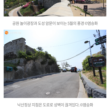
공원 놀이광장과 도성 암문이 보이는 5월의 풍경 ©염승화
낙산정상 지점은 도로로 성벽이 끊겨있다. ©염승화