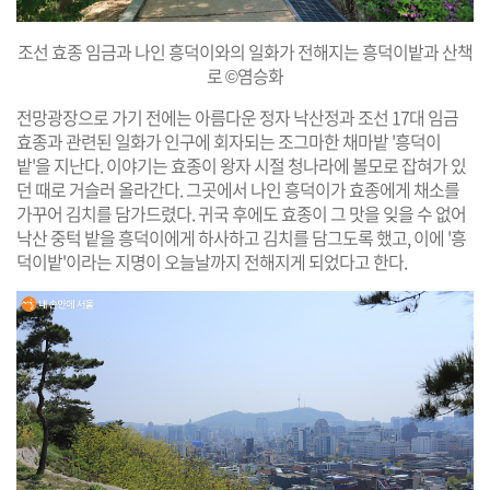
조선 효종 임금과 나인 흥덕이와의 일화가 전해지는 흥덕이밭과 산책
로 ©염승화
전망광장으로 가기 전에는 아름다운 정자 낙산정과 조선 17대 임금
효종과 관련된 일화가 인구에 회자되는 조그마한 채마밭 '흥덕이
밭'을 지난다. 이야기는 효종이 왕자 시절 청나라에 볼모로 잡혀가 있
던 때로 거슬러 올라간다. 그곳에서 나인 흥덕이가 효종에게 채소를
가꾸어 김치를 담가드렸다. 귀국 후에도 효종이 그 맛을 잊을 수 없어
낙산 중턱 밭을 흥덕이에게 하사하고 김치를 담그도록 했고, 이에 '흥
덕이밭'이라는 지명이 오늘날까지 전해지게 되었다고 한다.