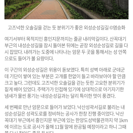
고즈넉한 오솔길을 걷는 듯 분위기가 좋은 외성순성길길 ©염승화
여기서부터 목적지인 흥인지문까지는 줄곧 내리막길이다. 산꼭대기
부근의 내성순성길을 잠시 돌아본 뒤에는 곧장 외성순성길로 길을 다
시 잡았다. 내려가는 도중에 나타나는 암문 두 곳을 통해서는 성 안쪽
으로도 들어가 볼 요량이다.
이 구간의 외성순성길은 위용이 돋보였다. 특히 성벽 아래로 군데군
데 기단이 쌓여 있는 부분은 고개를 한없이 들고 바라보아야 할 만큼
크고 높다. 그런데도 고즈넉한 오솔길을 걷는 듯한 고요한 분위기가
짙게 배어 있었다. 주택가가 인접해 있기에 상대적으로 아기자기한
냄새가 물씬 풍기는 내성순성길과는 달리 특이한 멋이 풍겼다.
세 번째로 만난 암문으로 들어가 보았다. 낙산성곽서길로 불리는 내
성순성길은 성곽도로를 정비하는 공사가 한창 진행 중이었다. 낙산
꼭대기 부근에서 흥인지문 부근에 있는 한양도성박물관까지 약 1km
에 이르는 도로 공사가 올해 11월 말에 완공될 예정이라고 하니 그때