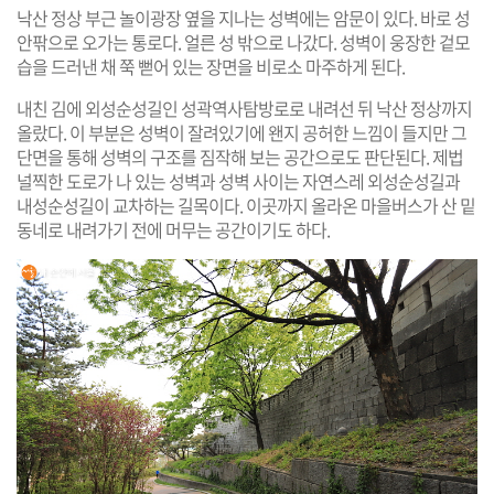
낙산 정상 부근 놀이광장 옆을 지나는 성벽에는 암문이 있다. 바로 성
안팎으로 오가는 통로다. 얼른 성 밖으로 나갔다. 성벽이 웅장한 겉모
습을 드러낸 채 쭉 뻗어 있는 장면을 비로소 마주하게 된다.
내친 김에 외성순성길인 성곽역사탐방로로 내려선 뒤 낙산 정상까지
올랐다. 이 부분은 성벽이 잘려있기에 왠지 공허한 느낌이 들지만 그
단면을 통해 성벽의 구조를 짐작해 보는 공간으로도 판단된다. 제법
널찍한 도로가 나 있는 성벽과 성벽 사이는 자연스레 외성순성길과
내성순성길이 교차하는 길목이다. 이곳까지 올라온 마을버스가 산 밑
동네로 내려가기 전에 머무는 공간이기도 하다.