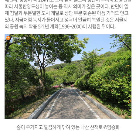
따라 서울한양도성이 놓이는 등 역사 의미가 깊은 곳이다. 반면에 일
제 침탈과 무분별한 도시 개발로 상당 부분 훼손된 아픔 기억도 안고
있다. 지금처럼 녹지가 들어서고 성곽이 말끔히 복원된 것은 서울시
의 공원 녹지 확충 5개년 계획(1996~2000)이 시행된 뒤이다.
숲이 우거지고 깔끔하게 닦여 있는 낙산 산책로 ©염승화