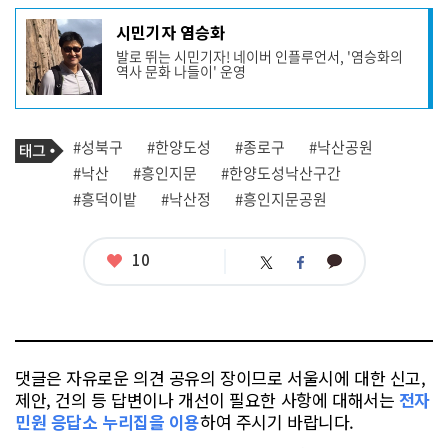
기
시민기자 염승화
사
발로 뛰는 시민기자! 네이버 인플루언서, '염승화의
작
역사 문화 나들이' 운영
성
자
프
로
기
필
태
#성북구
#한양도성
#종로구
#낙산공원
사
그
관
#낙산
#흥인지문
#한양도성낙산구간
련
#흥덕이밭
#낙산정
#흥인지문공원
태
그
좋
10
카
트
페
아
카
위
이
요
오
터
스
톡
북
댓글은 자유로운 의견 공유의 장이므로 서울시에 대한 신고,
제안, 건의 등 답변이나 개선이 필요한 사항에 대해서는
전자
민원 응답소 누리집을 이용
하여 주시기 바랍니다.