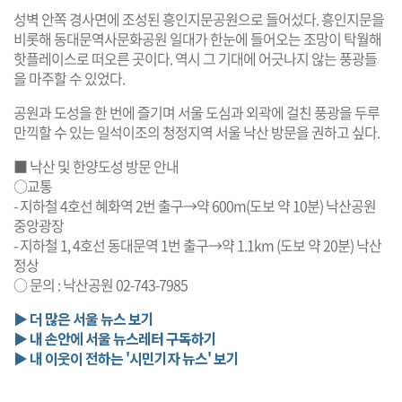
성벽 안쪽 경사면에 조성된 흥인지문공원으로 들어섰다. 흥인지문을
비롯해 동대문역사문화공원 일대가 한눈에 들어오는 조망이 탁월해
핫플레이스로 떠오른 곳이다. 역시 그 기대에 어긋나지 않는 풍광들
을 마주할 수 있었다.
공원과 도성을 한 번에 즐기며 서울 도심과 외곽에 걸친 풍광을 두루
만끽할 수 있는 일석이조의 청정지역 서울 낙산 방문을 권하고 싶다.
■ 낙산 및 한양도성 방문 안내
○교통
- 지하철 4호선 혜화역 2번 출구→약 600m(도보 약 10분) 낙산공원
중앙광장
- 지하철 1, 4호선 동대문역 1번 출구→약 1.1km (도보 약 20분) 낙산
정상
○ 문의 : 낙산공원 02-743-7985
▶ 더 많은 서울 뉴스 보기
▶ 내 손안에 서울 뉴스레터 구독하기
▶ 내 이웃이 전하는 '시민기자 뉴스' 보기