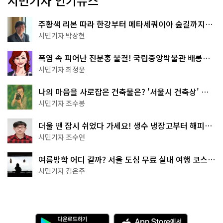
시민기자 인기뉴스
주황색 리본 따라 한강부터 메타세쿼이아 숲길까지…
서울둘레길 15코스
시민기자 박상현
폭염 속 피어난 진분홍 물결! 국립중앙박물관 배롱나
무 명소
시민기자 최정윤
나의 마음을 사로잡은 건축물은? '서울시 건축상' 수
상작 공개!
시민기자 조수봉
더울 땐 잠시 쉬었다 가세요! 생수 냉장고부터 해피소
·무더위쉼터까지
시민기자 조수연
여름방학 어디 갈까? 서울 도심 무료 실내 여행 코스
추천
시민기자 김은주
다
A