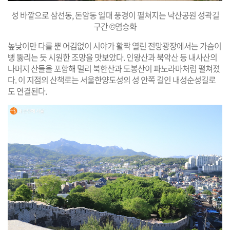
성 바깥으로 삼선동, 돈암동 일대 풍경이 펼쳐지는 낙산공원 성곽길
구간 ©염승화
높낮이만 다를 뿐 어김없이 시야가 활짝 열린 전망광장에서는 가슴이
뻥 뚫리는 듯 시원한 조망을 맛보았다. 인왕산과 북악산 등 내사산의
나머지 산들을 포함해 멀리 북한산과 도봉산이 파노라마처럼 펼쳐졌
다. 이 지점의 산책로는 서울한양도성의 성 안쪽 길인 내성순성길로
도 연결된다.