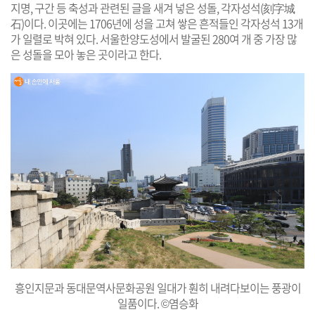
지명, 구간 등 축성과 관련된 글을 새겨 넣은 성돌, 각자성석(刻字城
石)이다. 이곳에는 1706년에 성을 고쳐 쌓은 흔적들인 각자성석 13개
가 일렬로 박혀 있다. 서울한양도성에서 발굴된 280여 개 중 가장 많
은 성돌을 모아 놓은 곳이라고 한다.
흥인지문과 동대문역사문화공원 일대가 훤히 내려다보이는 풍광이
일품이다. ©염승화