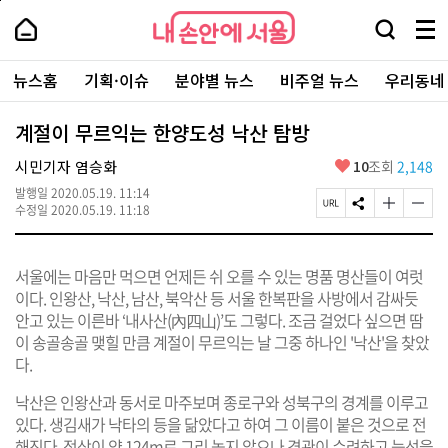
본
페
내
문
이
내
손
검
메
바
지
손
안
색
뉴
로
상
안
주
에
창
전
가
단
에
뉴스홈
기획·이슈
분야별 뉴스
비주얼 뉴스
우리동네
요
서
열
체
기
으
서
서
울
기
보
로
울
비
기
이
-
계절이 무르익는 한양도성 낙산 탐방
스
동
서
바
울
좋
시민기자 염승화
10
조회
2,148
로
시
아
가
대
발행일
2020.05.19. 11:14
요
기
페
S
글
글
표
수정일
2020.05.19. 11:18
이
N
자
자
소
지
S
크
크
통
U
공
기
기
포
서울에는 마음만 먹으면 언제든 쉬 오를 수 있는 명품 명산들이 여럿
R
유
크
작
털
L
하
게
게
이다. 인왕산, 낙산, 남산, 북악산 등 서울 한복판을 사방에서 감싸듯
복
기
변
변
안고 있는 이른바 ‘내사산(內四山)’도 그렇다. 조금 걸었다 싶으면 땀
사
경
경
이 송골송골 맺힐 만큼 계절이 무르익는 날 그중 하나인 '낙산'을 찾았
하
하
기
기
다.
낙산은 인왕산과 동서로 마주보며 종로구와 성북구의 경계를 이루고
있다. 생김새가 낙타의 등을 닮았다고 하여 그 이름이 붙은 것으로 전
해진다. 정상이 약 124m로 그리 높지 않으나 경관이 수려하고 능선을