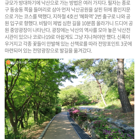
규모가 방대하기에 낙산으로 가는 방법은 여러 가지다. 필자는 종로
구 동숭동 쪽을 들머리로 삼아 먼저 낙산공원을 살핀 뒤에 흥인지문
으로 가는 코스를 택했다. 지하철 4호선 '혜화역' 2번 출구로 나와 공
원 입구로 향했다. 비탈이 제법 심한 길을 10분쯤 올라가니 드디어 공
원 중앙광장이 나타난다. 광장에는 낙산의 역사를 모아 놓은 낙산전
시관이 있으나 코로나19로 아쉽게도 그냥 지나쳐야만 했다. 신록이
우거지고 각종 꽃들이 만발해 있는 산책로를 따라 전망포인트 3곳에
마련되어 있는 전망광장으로 발길을 옮겨갔다.