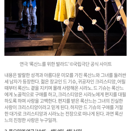
연극 ‘록산느를 위한 발라드’ ©국립극단 공식 사이트
내용은 발랄한 성격과 아름다운 미모를 가진 록산느와 그녀를 둘러싼
세 남자가 등장한다. 젊은 장교인 드 기슈, 귀공자인 크리스티앙, 어릴
때부터 록산느 곁을 지키며 몰래 사랑해온 시라노. 드 기슈는 록산느
에게 노골적으로 구애를 하고, 크리스티앙은 시라노에게 편지를 대필
하도록 하며 사랑을 고백한다. 편지를 받은 록산느는 그녀의 진실한
사랑이 크리스티앙이라고 믿게 된다. 하지만 드 기슈의 구애를 거절
한 대가로 크리스티앙과 시라노는 전장으로 떠나게 된다. 과연 록산
느의 진정한 사랑은 누구일까.
3. 목요일엔 연극 ‘1945⋯4월 9일, 4월 16일