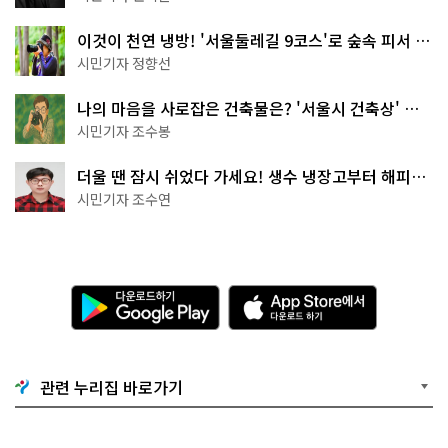
이것이 천연 냉방! '서울둘레길 9코스'로 숲속 피서 떠
나볼까
시민기자 정향선
나의 마음을 사로잡은 건축물은? '서울시 건축상' 수
상작 공개!
시민기자 조수봉
더울 땐 잠시 쉬었다 가세요! 생수 냉장고부터 해피소
·무더위쉼터까지
시민기자 조수연
다
A
운
p
로
p
드
S
하
t
기
o
관련 누리집 바로가기
G
r
o
e
o
에
g
서