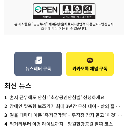
본 저작물은 "공공누리"
제4유형:출처표시+상업적 이용금지+변경금지
조건에 따라 이용 할 수 있습니다.
최신 뉴스
1
혼자 근무해도 안심! '소상공인안심벨' 신청하세요
2
장애인 맞춤형 보조기기 최대 3년간 무상 대여…삶의 질 높인다
3
걸을 때마다 아픈 '족저근막염'…무작정 참지 말고 '이것' 해보세요!
4
먹거리부터 야경 라이브까지…망원한강공원 알짜 코스