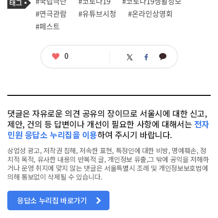
필
태
#국립극단
#코로나19
#코로나19생활정보
사
그
관
#연극관람
#유튜브시청
#온라인상영회
련
#페스트
태
그
좋
0
카
트
페
아
카
위
이
요
오
터
스
톡
북
댓글은 자유로운 의견 공유의 장이므로 서울시에 대한 신고,
제안, 건의 등 답변이나 개선이 필요한 사항에 대해서는
전자
민원 응답소 누리집을 이용
하여 주시기 바랍니다.
상업성 광고, 저작권 침해, 저속한 표현, 특정인에 대한 비방, 명예훼손, 정
치적 목적, 유사한 내용의 반복적 글, 개인정보 유출,그 밖에 공익을 저해하
거나 운영 취지에 맞지 않는 댓글은 서울특별시 조례 및 개인정보보호법에
의해 통보없이 삭제될 수 있습니다.
응답소 누리집 바로가기