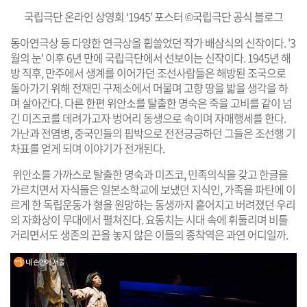
국립극단 온라인 상영회 ‘1945’ 포스터 ©국립극단 공식 블로그
동아연극상 등 다양한 연극상을 휩쓸었던 작가 배삼식의 신작이다. '3
월의 눈' 이후 6년 만에 국립극단에서 선보이는 신작이다. 1945년 해
방 직후, 만주에서 생계를 이어가던 조선사람들은 해방된 조국으로
돌아가기 위해 전재민 구제소에서 머물며 고향 땅을 밟을 생각을 하
며 살아간다. 다른 한편 위안소를 탈출한 명숙은 죽을 고비를 같이 넘
긴 미즈코를 데려가고자 벙어리 동생으로 속이며 자매행세를 한다.
가난과 전염병, 중국인들의 핍박으로 전전긍긍하던 그들은 조선행 기
차표를 얻게 되며 이야기가 전개된다.
위안소를 가까스로 탈출한 명숙과 미즈코, 민족의식을 갖고 한글을
가르치면서 자식들은 일본소학교에 보냈던 지식인, 가족을 파탄에 이
르게 한 독립운동가 형을 원망하는 동생까지 흩어지고 버려졌던 우리
의 자화상이 무대에서 펼쳐진다. 요동치는 시대 속에 휘둘리며 비틀
거리면서도 생존의 끈을 놓지 않은 이들의 종착역은 과연 어디일까.