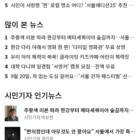
5
시민이 사랑한 '찐' 로컬 명소 어디? '서울에디션25' 추천 코스
많이 본 뉴스
1
주황색 리본 따라 한강부터 메타세쿼이아 숲길까지…서울둘레길 15코스
2
한강 다리 아래서 영화 한 편! '다리밑 영화관' 무료 상영
3
우리 아이 체력이 쑥쑥! 클라이밍 키즈카페·어린이 체력장
4
대학 다니며 일경험 '서영커' 캠프 모집…전액 무료
5
9월 20일, 차 없는 도심 걸어요…'서울 걷자 페스티벌' 선착순 5천명
시민기자 인기뉴스
주황색 리본 따라 한강부터 메타세쿼이아 숲길까지…
서울둘레길 15코스
시민기자 박상현
"편의점인데 아무것도 안 팔아요" 서울에서 가장 특별
한 편의점의 정체
시민기자 권기윤