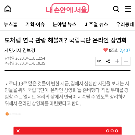
본
페
내
문
이
내
손
검
메
바
지
손
안
색
뉴
로
상
안
주
에
창
전
가
단
에
뉴스홈
기획·이슈
분야별 뉴스
비주얼 뉴스
우리동네
요
서
열
체
기
으
서
서
울
기
보
로
울
비
기
이
-
모처럼 연극 관람 해볼까? 국립극단 온라인 상영회
스
동
서
바
울
좋
시민기자 김보경
0
조회
2,407
로
시
아
가
대
발행일
2020.04.13. 12:54
요
기
페
S
글
글
표
수정일
2020.04.14. 10:35
이
N
자
자
소
지
S
크
크
통
U
공
기
기
포
코로나 19로 많은 것들이 변한 지금, 집에서 심심한 시간을 보내는 시
R
유
크
작
털
L
하
게
게
민들을 위해 국립극단이 ‘온라인 상영회’를 준비했다. 직접 무대를 경
복
기
변
변
험할 수는 없지만 우리의 삶에서 연극이 지속될 수 있도록 장려하기
사
경
경
위해서 온라인 상영회를 마련했다고 한다.
하
하
기
기