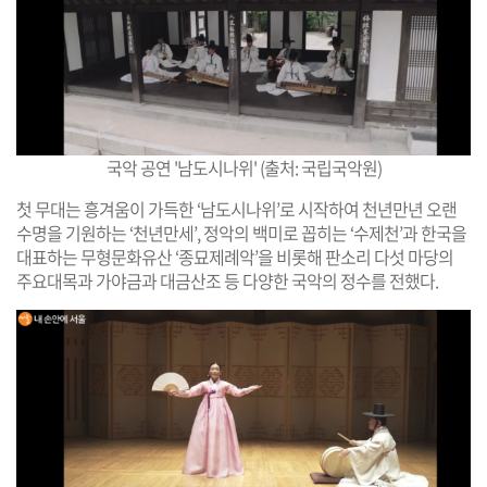
국악 공연 '남도시나위' (출처: 국립국악원)
첫 무대는 흥겨움이 가득한 ‘남도시나위’로 시작하여 천년만년 오랜
수명을 기원하는 ‘천년만세’, 정악의 백미로 꼽히는 ‘수제천’과 한국을
대표하는 무형문화유산 ‘종묘제례악’을 비롯해 판소리 다섯 마당의
주요대목과 가야금과 대금산조 등 다양한 국악의 정수를 전했다.