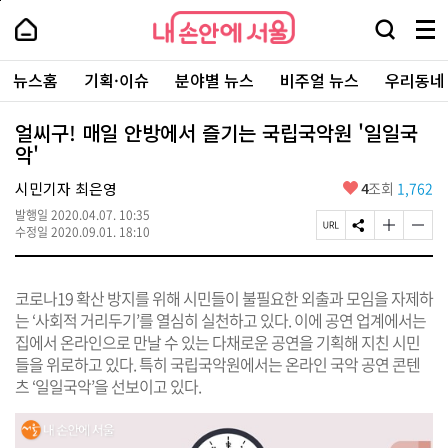
본
페
내
문
이
내
손
검
메
바
지
손
안
색
뉴
로
상
안
주
에
창
전
가
단
에
뉴스홈
기획·이슈
분야별 뉴스
비주얼 뉴스
우리동네
요
서
열
체
기
으
서
서
울
기
보
로
울
비
기
이
-
얼씨구! 매일 안방에서 즐기는 국립국악원 '일일국
스
동
서
악'
바
울
로
시
가
좋
시민기자 최은영
4
조회
1,762
대
기
아
표
발행일
2020.04.07. 10:35
요
소
페
S
글
글
수정일
2020.09.01. 18:10
통
이
N
자
자
포
지
S
크
크
털
U
공
기
기
코로나19 확산 방지를 위해 시민들이 불필요한 외출과 모임을 자제하
R
유
크
작
L
하
게
게
는 ‘사회적 거리두기’를 열심히 실천하고 있다. 이에 공연 업계에서는
복
기
변
변
집에서 온라인으로 만날 수 있는 다채로운 공연을 기획해 지친 시민
사
경
경
들을 위로하고 있다. 특히 국립국악원에서는 온라인 국악 공연 콘텐
하
하
기
기
츠 ‘일일국악’을 선보이고 있다.