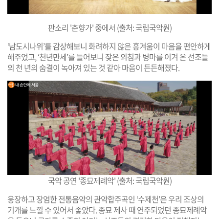
판소리 '춘향가' 중에서 (출처: 국립국악원)
‘남도시나위’를 감상해보니 화려하지 않은 흥겨움이 마음을 편안하게
해주었고, ‘천년만세’를 들어보니 잦은 외침과 병마를 이겨 온 선조들
의 천 년의 숨결이 녹아져 있는 것 같아 마음이 든든해졌다.
국악 공연 '종묘제례악' (출처: 국립국악원)
웅장하고 장엄한 전통음악의 관악합주곡인 ‘수제천’은 우리 조상의
기개를 느낄 수 있어서 좋았다. 종묘 제사 때 연주되었던 종묘제례악