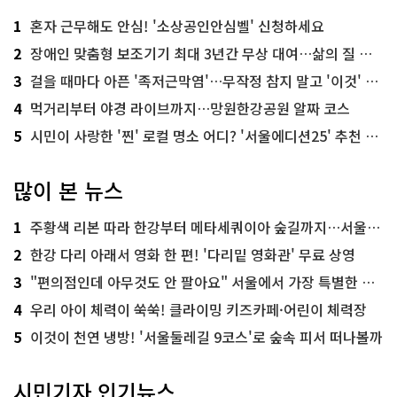
1
혼자 근무해도 안심! '소상공인안심벨' 신청하세요
2
장애인 맞춤형 보조기기 최대 3년간 무상 대여…삶의 질 높인다
3
걸을 때마다 아픈 '족저근막염'…무작정 참지 말고 '이것' 해보세요!
4
먹거리부터 야경 라이브까지…망원한강공원 알짜 코스
5
시민이 사랑한 '찐' 로컬 명소 어디? '서울에디션25' 추천 코스
많이 본 뉴스
1
주황색 리본 따라 한강부터 메타세쿼이아 숲길까지…서울둘레길 15코스
2
한강 다리 아래서 영화 한 편! '다리밑 영화관' 무료 상영
3
"편의점인데 아무것도 안 팔아요" 서울에서 가장 특별한 편의점의 정체
4
우리 아이 체력이 쑥쑥! 클라이밍 키즈카페·어린이 체력장
5
이것이 천연 냉방! '서울둘레길 9코스'로 숲속 피서 떠나볼까
시민기자 인기뉴스