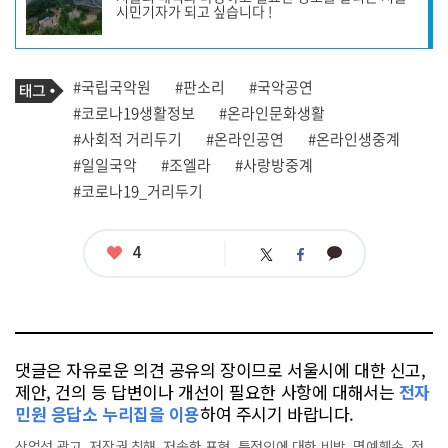
작
시민기자가 되고 싶습니다 !
성
자
프
로
기
필
태
#국립국악원
#판소리
#국악공연
사
그
관
#코로나19생활정보
#온라인문화생활
련
#사회적 거리두기
#온라인공연
#온라인생중계
태
그
#일일국악
#조엘라
#사랑방중계
#코로나19_거리두기
좋
4
카
트
페
아
카
위
이
요
오
터
스
톡
북
댓글은 자유로운 의견 공유의 장이므로 서울시에 대한 신고,
제안, 건의 등 답변이나 개선이 필요한 사항에 대해서는
전자
민원 응답소 누리집을 이용
하여 주시기 바랍니다.
상업성 광고, 저작권 침해, 저속한 표현, 특정인에 대한 비방, 명예훼손, 정