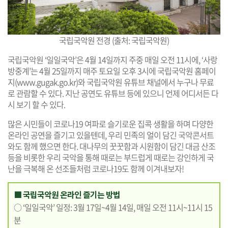
국립국악원 전경 (출처: 국립국악원)
국립국악원 ‘일일국악’은 4월 14일까지 주중 매일 오전 11시에, ‘사랑
방중계’는 4월 25일까지 매주 토요일 오후 3시에 국립국악원 홈페이
지(
www.gugak.go.kr
)와 국립국악원 유튜브 채널에서 누구나 무료
로 관람할 수 있다. 지난 공연도 유튜브 등에 있으니 언제 어디서든 다
시 보기 할 수 있다.
많은 시민들이 코로나19 여파로 슬기로운 집콕 생활을 하며 다양한
온라인 공연을 즐기고 있을텐데, 우리 민족의 얼이 담긴 국악콘서트
와도 함께 했으면 한다. 대나무의 꿋꿋함과 시원함이 담긴 대금 산조
등을 비롯한 우리 국악을 통해 때로는 부드럽게 때로는 강인하게 국
난을 극복해 온 선조들처럼 코로나19도 함께 이겨내보자!
■ 국립국악원 온라인 즐기는 방법
○ ‘일일국악’ 일정: 3월 17일~4월 14일, 매일 오전 11시~11시 15
분