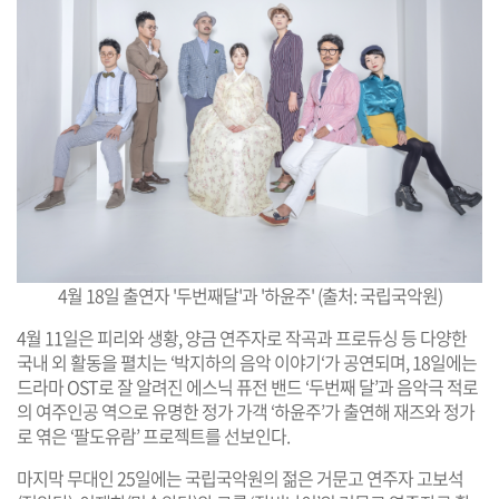
4월 18일 출연자 '두번째달'과 '하윤주' (출처: 국립국악원)
4월 11일은 피리와 생황, 양금 연주자로 작곡과 프로듀싱 등 다양한
국내 외 활동을 펼치는 ‘박지하의 음악 이야기‘가 공연되며, 18일에는
드라마 OST로 잘 알려진 에스닉 퓨전 밴드 ‘두번째 달’과 음악극 적로
의 여주인공 역으로 유명한 정가 가객 ‘하윤주’가 출연해 재즈와 정가
로 엮은 ‘팔도유람’ 프로젝트를 선보인다.
마지막 무대인 25일에는 국립국악원의 젊은 거문고 연주자 고보석