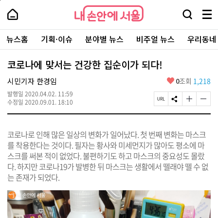
본
페
내
문
이
내
손
검
메
바
지
손
안
색
뉴
로
상
안
주
에
창
전
가
단
에
뉴스홈
기획·이슈
분야별 뉴스
비주얼 뉴스
우리동네
요
서
열
체
기
으
서
서
울
기
보
로
울
비
기
이
-
코로나에 맞서는 건강한 집순이가 되다!
스
동
서
바
울
좋
시민기자 한경임
0
조회
1,218
로
시
아
가
대
발행일
2020.04.02. 11:59
요
기
페
S
글
글
표
수정일
2020.09.01. 18:10
이
N
자
자
소
지
S
크
크
통
U
공
기
기
포
코로나로 인해 많은 일상의 변화가 일어났다. 첫 번째 변화는 마스크
R
유
크
작
털
L
하
게
게
를 착용한다는 것이다. 필자는 황사와 미세먼지가 많아도 평소에 마
복
기
변
변
스크를 써본 적이 없었다. 불편하기도 하고 마스크의 중요성도 몰랐
사
경
경
다. 하지만 코로나19가 발병한 뒤 마스크는 생활에서 뗄래야 뗄 수 없
하
하
기
기
는 존재가 되었다.