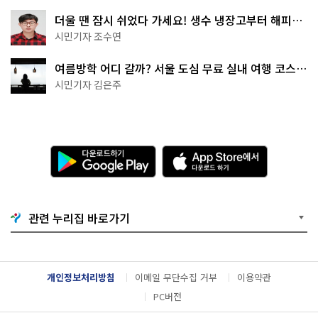
더울 땐 잠시 쉬었다 가세요! 생수 냉장고부터 해피소
·무더위쉼터까지
시민기자 조수연
여름방학 어디 갈까? 서울 도심 무료 실내 여행 코스
추천
시민기자 김은주
다
A
운
p
로
p
드
S
하
t
기
o
관련 누리집 바로가기
G
r
o
e
o
에
g
서
l
다
개인정보처리방침
이메일 무단수집 거부
이용약관
e
운
P
로
PC버전
l
드