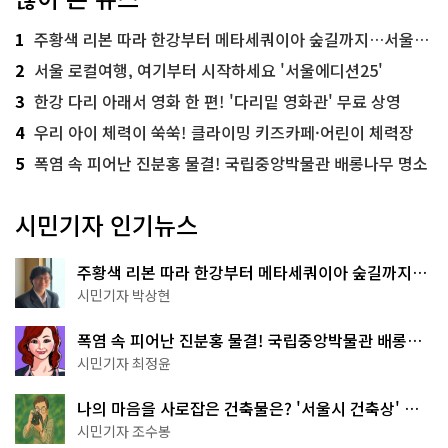
1
주황색 리본 따라 한강부터 메타세쿼이아 숲길까지…서울둘레길 15코스
2
서울 로컬여행, 여기부터 시작하세요 '서울에디션25'
3
한강 다리 아래서 영화 한 편! '다리밑 영화관' 무료 상영
4
우리 아이 체력이 쑥쑥! 클라이밍 키즈카페·어린이 체력장
5
폭염 속 피어난 진분홍 물결! 국립중앙박물관 배롱나무 명소
시민기자 인기뉴스
주황색 리본 따라 한강부터 메타세쿼이아 숲길까지…
서울둘레길 15코스
시민기자 박상현
폭염 속 피어난 진분홍 물결! 국립중앙박물관 배롱나
무 명소
시민기자 최정윤
나의 마음을 사로잡은 건축물은? '서울시 건축상' 수
상작 공개!
시민기자 조수봉