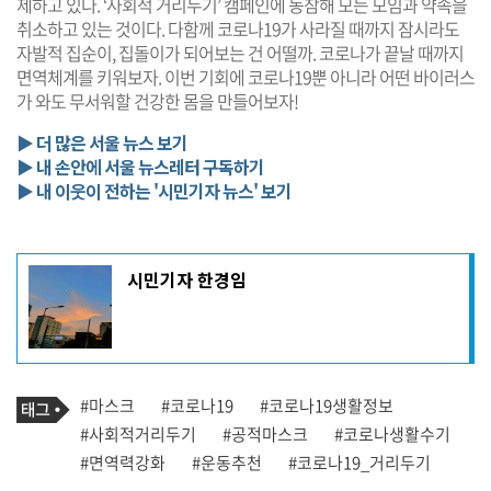
제하고 있다. ‘사회적 거리두기’ 캠페인에 동참해 모든 모임과 약속을
취소하고 있는 것이다. 다함께 코로나19가 사라질 때까지 잠시라도
자발적 집순이, 집돌이가 되어보는 건 어떨까. 코로나가 끝날 때까지
면역체계를 키워보자. 이번 기회에 코로나19뿐 아니라 어떤 바이러스
가 와도 무서워할 건강한 몸을 만들어보자!
▶ 더 많은 서울 뉴스 보기
▶ 내 손안에 서울 뉴스레터 구독하기
▶ 내 이웃이 전하는 '시민기자 뉴스' 보기
기
시민기자 한경임
사
작
성
자
프
로
기
필
태
#마스크
#코로나19
#코로나19생활정보
사
그
관
#사회적거리두기
#공적마스크
#코로나생활수기
련
#면역력강화
#운동추천
#코로나19_거리두기
태
그