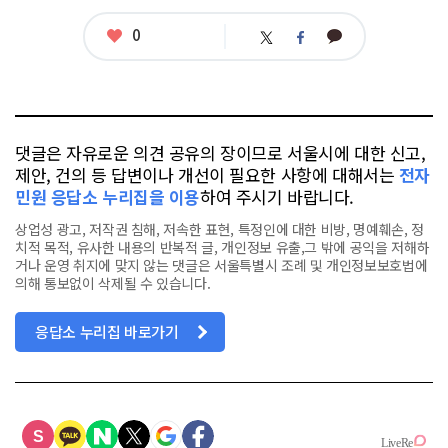
좋
0
카
트
페
아
카
위
이
요
오
터
스
톡
북
댓글은 자유로운 의견 공유의 장이므로 서울시에 대한 신고,
제안, 건의 등 답변이나 개선이 필요한 사항에 대해서는
전자
민원 응답소 누리집을 이용
하여 주시기 바랍니다.
상업성 광고, 저작권 침해, 저속한 표현, 특정인에 대한 비방, 명예훼손, 정
치적 목적, 유사한 내용의 반복적 글, 개인정보 유출,그 밖에 공익을 저해하
거나 운영 취지에 맞지 않는 댓글은 서울특별시 조례 및 개인정보보호법에
의해 통보없이 삭제될 수 있습니다.
응답소 누리집 바로가기