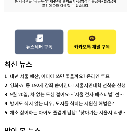
본 저작물은 "공공누리"
제4유형:출처표시+상업적 이용금지+변경금지
조건에 따라 이용 할 수 있습니다.
최신 뉴스
1
내년 서울 예산, 어디에 쓰면 좋을까요? 온라인 투표
2
영화·AI 등 192개 강좌 쏟아진다! 서울시민대학 선착순 신청
3
9월 20일, 차 없는 도심 걸어요…'서울 걷자 페스티벌' 선착순 5천명
4
밤에도 식지 않는 더위, 도시를 식히는 시원한 해법은?
5
채소 싫어하는 아이도 즐겁게 냠냠! '찾아가는 서울시 식생활 교육' 현장
많이 본 뉴스