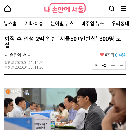
본
페
내
문
이
내
손
검
메
바
지
손
안
색
뉴
로
상
안
주
에
창
전
가
단
에
뉴스홈
기획·이슈
분야별 뉴스
비주얼 뉴스
우리동네
요
서
열
체
기
으
서
서
울
기
보
로
울
비
기
이
-
퇴직 후 인생 2막 위한 '서울50+인턴십' 300명 모
스
동
서
집
바
울
로
시
가
좋
내 손안에 서울
6
조회
6,484
대
기
아
표
발행일
2020.04.01. 15:50
요
소
페
S
글
글
수정일
2020.04.02. 11:20
통
이
N
자
자
포
지
S
크
크
털
U
공
기
기
R
유
크
작
L
하
게
게
복
기
변
변
사
경
경
하
하
기
기