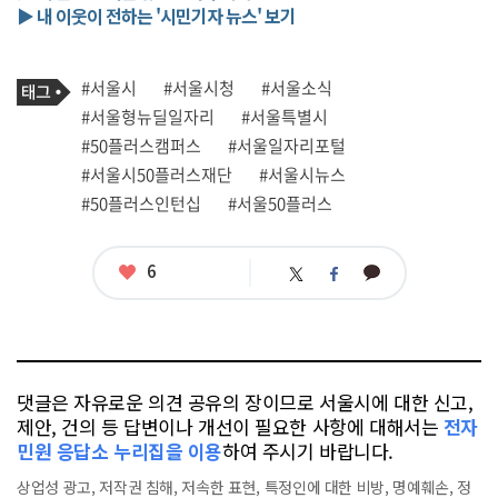
▶ 내 이웃이 전하는 '시민기자 뉴스' 보기
기
태
#서울시
#서울시청
#서울소식
사
그
관
#서울형뉴딜일자리
#서울특별시
련
#50플러스캠퍼스
#서울일자리포털
태
그
#서울시50플러스재단
#서울시뉴스
#50플러스인턴십
#서울50플러스
좋
6
카
트
페
아
카
위
이
요
오
터
스
톡
북
댓글은 자유로운 의견 공유의 장이므로 서울시에 대한 신고,
제안, 건의 등 답변이나 개선이 필요한 사항에 대해서는
전자
민원 응답소 누리집을 이용
하여 주시기 바랍니다.
상업성 광고, 저작권 침해, 저속한 표현, 특정인에 대한 비방, 명예훼손, 정