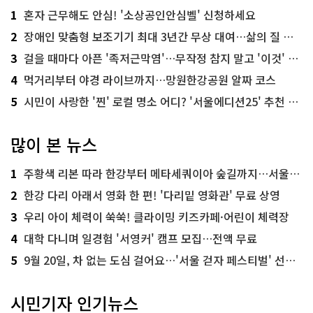
1
혼자 근무해도 안심! '소상공인안심벨' 신청하세요
2
장애인 맞춤형 보조기기 최대 3년간 무상 대여…삶의 질 높인다
3
걸을 때마다 아픈 '족저근막염'…무작정 참지 말고 '이것' 해보세요!
4
먹거리부터 야경 라이브까지…망원한강공원 알짜 코스
5
시민이 사랑한 '찐' 로컬 명소 어디? '서울에디션25' 추천 코스
많이 본 뉴스
1
주황색 리본 따라 한강부터 메타세쿼이아 숲길까지…서울둘레길 15코스
2
한강 다리 아래서 영화 한 편! '다리밑 영화관' 무료 상영
3
우리 아이 체력이 쑥쑥! 클라이밍 키즈카페·어린이 체력장
4
대학 다니며 일경험 '서영커' 캠프 모집…전액 무료
5
9월 20일, 차 없는 도심 걸어요…'서울 걷자 페스티벌' 선착순 5천명
시민기자 인기뉴스