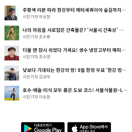
주황색 리본 따라 한강부터 메타세쿼이아 숲길까지…
서울둘레길 15코스
시민기자 박상현
나의 마음을 사로잡은 건축물은? '서울시 건축상' 수
상작 공개!
시민기자 조수봉
더울 땐 잠시 쉬었다 가세요! 생수 냉장고부터 해피소
·무더위쉼터까지
시민기자 조수연
낮보다 기대되는 한강의 밤! 8월 한정 무료 '한강 밤
핑' 예약은?
시민기자 김성무
호수·예술·미식 모두 품은 도보 코스! 서울식물원~LG
아트센터~마곡테라스거리
시민기자 이상돈
다
A
운
p