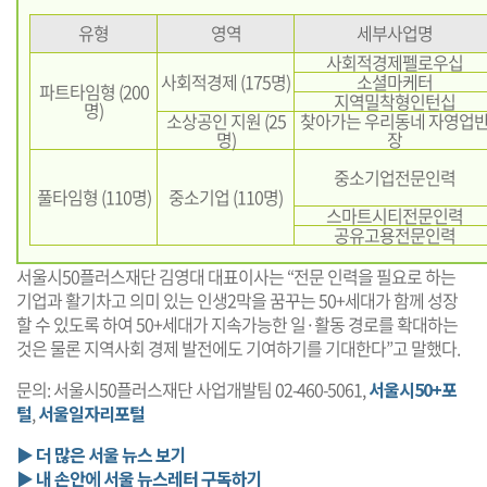
유형
영역
세부사업명
사회적경제펠로우십
사회적경제 (175명)
소셜마케터
파트타임형 (200
지역밀착형인턴십
명)
소상공인 지원 (25
찾아가는 우리동네 자영업
명)
장
중소기업전문인력
풀타임형 (110명)
중소기업 (110명)
스마트시티전문인력
공유고용전문인력
서울시50플러스재단 김영대 대표이사는 “전문 인력을 필요로 하는
기업과 활기차고 의미 있는 인생2막을 꿈꾸는 50+세대가 함께 성장
할 수 있도록 하여 50+세대가 지속가능한 일·활동 경로를 확대하는
것은 물론 지역사회 경제 발전에도 기여하기를 기대한다”고 말했다.
문의: 서울시50플러스재단 사업개발팀 02-460-5061,
서울시50+포
털
,
서울일자리포털
▶ 더 많은 서울 뉴스 보기
▶ 내 손안에 서울 뉴스레터 구독하기