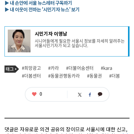
▶ 내 손안에 서울 뉴스레터 구독하기
▶ 내 이웃이 전하는 '시민기자 뉴스' 보기
기
시민기자 이영남
사
시니어들에게 필요한 서울시 정보를 자세히 알려주는
작
서울시민기자가 되고 싶습니다.
성
자
프
로
기
필
태
#희망광고
#카라
#더불어숨센터
#kara
사
그
관
#더봄센터
#동물권행동카라
#동물권
#더봄
련
태
그
좋
0
카
트
페
아
카
위
이
요
오
터
스
톡
북
댓글은 자유로운 의견 공유의 장이므로 서울시에 대한 신고,