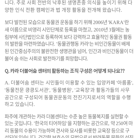
니다
주로 사회 전반의 낙후된 생명존중 의식을 높이기 위해 다
.
양한 인식 전환 캠페인과 법 개정 활동을 전개해 왔습니다
.
보다 발전된 모습으로 동물권 운동을 하기 위해
년
란
2006
'KARA'
새 이름으로 비영리 시민단체로 등록을 마쳤고
년
월에는 농
, 2010
3
림부에 사단법인으로 등록하여 보다 강력하고 효율적인 동물권 활동
의 발판을 마련하였습니다
동물권행동 카라
는 비인간동물이 배제
. '
'
된 인간중심주의의 불완전한 생명관을 넘어
인간과 비인간동물이 더
,
불어 숨 쉬는 사회로 발전하기를 희망합니다
.
Q. 카라 더불어숨 센터의 활동하는 조직 구성은 어떻게 되나요??
더불어숨 센터는 시민들이 이용할 수 있는 입양카페
아름품
A.
'
',
동물전문 킁킁도서관
동물병원
교육장
과 활동가들의 사무
'
', '
', '
'
공간으로 구성되어 동물권운동의 전진기지로서의 역할을 수행
하고 있습니다
.
파주에 개관하는 카라 더봄센터는 수준 높은 동물복지를 실현할 수
있는 곳입니다
한국의 티어하임
을 지향하는 공간으로
약
여 마
. '
’
,
250
리 동물의 수용이 가능하며 견사와 묘사를 비롯한 교육장 등으로 구
성되어 있습니다
건강한 보호소의 모범으로서 반려동물 문화의 선진
.