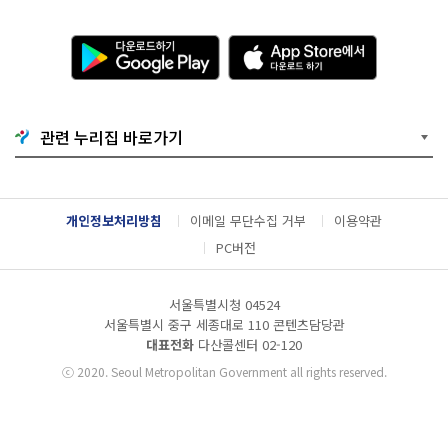
다
A
운
p
로
p
드
S
하
t
기
o
관련 누리집 바로가기
G
r
o
e
o
에
g
서
l
다
개인정보처리방침
이메일 무단수집 거부
이용약관
e
운
P
로
PC버전
l
드
a
하
y
기
서울특별시청 04524
서울특별시 중구 세종대로 110 콘텐츠담당관
대표전화
다산콜센터
02-120
ⓒ
2020. Seoul Metropolitan Government all rights reserved.