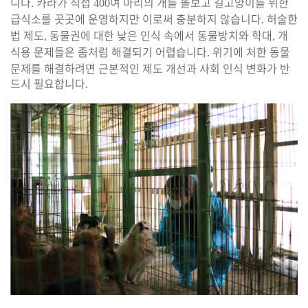
니다
카라가 직접
여 마리의 개를 돌보고 길고양이를 위한
.
400
급식소를 곳곳에 운영하지만 이로써 충분하지 않습니다
허술한
.
법 제도
동물권에 대한 낮은 인식 속에서 동물방치와 학대
개
,
,
식용 문제들은 좀처럼 해결되기 어렵습니다
위기에 처한 동물
.
문제를 해결하려면 근본적인 제도 개선과 사회 인식 변화가 반
드시 필요합니다
.