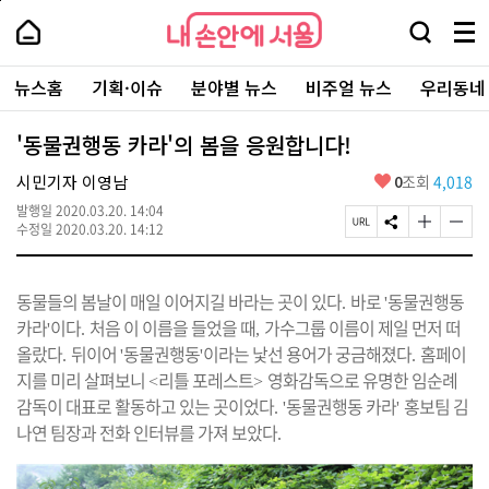
본
페
내
문
이
내
손
검
메
바
지
손
안
색
뉴
로
상
안
주
에
창
전
가
단
에
뉴스홈
기획·이슈
분야별 뉴스
비주얼 뉴스
우리동네
요
서
열
체
기
으
서
서
울
기
보
로
울
비
기
이
-
'동물권행동 카라'의 봄을 응원합니다!
스
동
서
바
울
좋
시민기자 이영남
0
조회
4,018
로
시
아
가
대
발행일
2020.03.20. 14:04
요
기
페
S
글
글
표
수정일
2020.03.20. 14:12
이
N
자
자
소
지
S
크
크
통
U
공
기
기
포
동물들의 봄날이 매일 이어지길 바라는 곳이 있다
바로
동물권행동
R
유
크
작
털
.
'
L
하
게
게
카라
이다
처음 이 이름을 들었을 때
가수그룹 이름이 제일 먼저 떠
'
.
,
복
기
변
변
올랐다
뒤이어
동물권행동
이라는 낯선 용어가 궁금해졌다
홈페이
.
'
'
사
.
경
경
하
하
지를 미리 살펴보니
리틀 포레스트
영화감독으로 유명한 임순례
<
>
기
기
감독이 대표로 활동하고 있는 곳이었다
동물권행동 카라
홍보팀 김
. '
'
나연 팀장과 전화 인터뷰를 가져 보았다
.