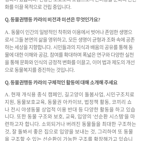
화를 이끌 목적으로 건립 중입니다
.
Q. 동물권행동 카라의
비전과 미션은 무엇인가요
?
동물이 인간의 일방적인 착취와 이용에서 벗어나 존엄한 생명으
A.
로서 그들 본연의 삶을 영위하고
모든 생명이 균형과 조화 속에 공존
,
하는 세상을 지향합니다
시민들과의 지식과 배움의 공유를 통해 동
.
물에 대한 이해와 공감
참여를 확대하며 폭넓은 연구와 다양한 실천
,
을 통해 문화와 인식의 긍정적 변화를 이끌고
이어 법과 제도의 개선
,
으로 동물복지를 증진하는 것입니다
.
Q. 동물권행동 카라의 구체적인
활동에 대해 소개해 주세요
현재 개식용 종식 캠페인
길고양이 돌봄사업
시민구조치료
A.
,
,
지원
동물보호교육
동물권 아카이브
법정책 활동
코끼리 쇼
,
,
,
,
나 전시 야생동물 상업적 이용 반대 등 다양한 활동을 하고 있습
니다
또한 동물 구조와 보호
교육
입양의
선순환 시스템
을 마
.
,
,
'
'
련하고자 합니다
소외되거나 버려진 동물들을 최대한 구조하는
.
것
잘 돌봐서 좋은 집으로 입양을 보내는 것
그리하여 또 동물
,
,
을 구조할 수 있는 선순환이 가능한 구조를 확장해가고 있습니