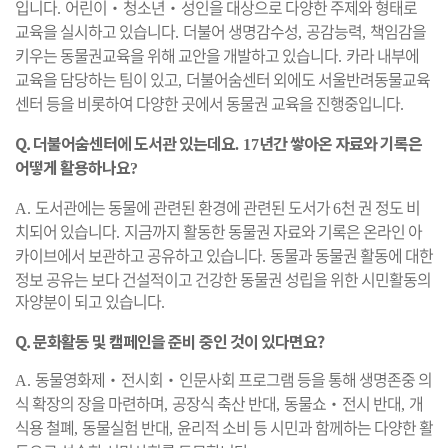
입니다
어린이
‧
청소년
‧
성인을 대상으로 다양한 주제와 형태로
.
교육을 실시하고 있습니다
더불어 생명감수성
공감능력
책임감을
.
,
,
키우는 동물권교육을 위해 교안을 개발하고 있습니다
카라 내부에
.
교육을 담당하는 팀이 있고
더불어숨센터 외에도 서울반려동물교육
,
센터 등을 비롯하여 다양한 곳에서 동물권 교육을 진행중입니다
.
Q.
더불어숨센터에 도서관 있는데요
년간 쌓아온 자료와 기록은
. 17
어떻게 활용하나요
?
도서관에는 동물에 관련된 환경에 관련된 도서가
천 권 정도 비
A.
6
치되어 있습니다
지금까지 활동한 동물권 자료와 기록은 온라인 아
.
카이브에서 보관하고 공유하고 있습니다
동물과 동물권 활동에 대한
.
정보 공유는 보다 건설적이고 건강한 동물권 성립을 위한 시민활동의
자양분이 되고 있습니다
.
Q. 문화활동 및 캠페인을 준비 중인 것이 있다면요?
동물영화제
‧
전시회
‧
인문사회 프로그램 등을 통해 생명존중 의
A.
식 확장의 장을 마련하며
공장식 축산 반대
동물쇼
‧
전시 반대
개
,
,
,
식용 철폐
동물실험 반대
윤리적 소비 등 시민과 함께하는 다양한 활
,
,