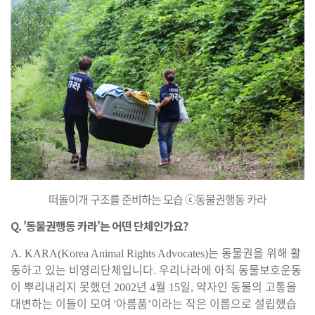
떠돌이개 구조를 준비하는 모습 ⓒ동물권행동 카라
Q. '동물권행동 카라'는 어떤 단체인가요?
는 동물권을 위해 활
A. KARA(Korea Animal Rights Advocates)
동하고 있는 비영리단체입니다
우리나라에 아직 동물보호운동
.
이 뿌리내리지 못했던
년
월
일
약자인 동물의 고통을
2002
4
15
,
대변하는 이들이 모여
아름품
이라는 작은 이름으로 설립했습
'
’