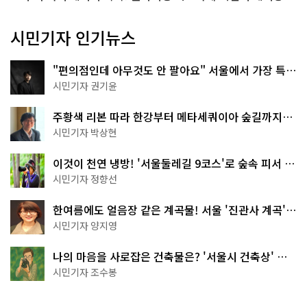
시민기자 인기뉴스
"편의점인데 아무것도 안 팔아요" 서울에서 가장 특별
한 편의점의 정체
시민기자 권기윤
주황색 리본 따라 한강부터 메타세쿼이아 숲길까지…
서울둘레길 15코스
시민기자 박상현
이것이 천연 냉방! '서울둘레길 9코스'로 숲속 피서 떠
나볼까
시민기자 정향선
한여름에도 얼음장 같은 계곡물! 서울 '진관사 계곡'이
천국이네~
시민기자 양지영
나의 마음을 사로잡은 건축물은? '서울시 건축상' 수
상작 공개!
시민기자 조수봉