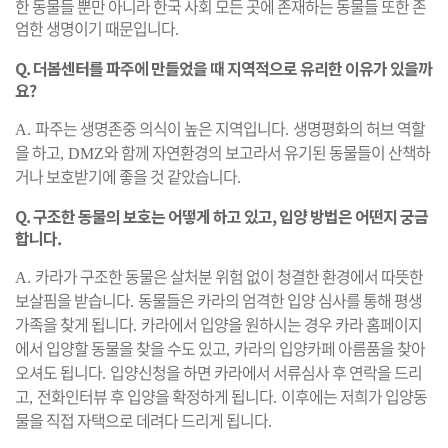
한 동물들 뿐만 아니라 한국 사회 모든 곳에 존재하는 동물들 또한 존
엄한 생명이기 때문입니다
.
Q. 더봄센터를 파주에 만들었을 때 지역적으로 유리한 이유가 있을까
요?
파주는 생명존중 의식이 높은 지역입니다
생명평화의 허브 역할
A.
.
을 하고
와 함께 자연환경의 보고라서 유기된 동물들이 산책하
, DMZ
거나 보호받기에 좋을 것 같았습니다
.
Q. 구조한 동물의 보호는 어떻게 하고 있고, 입양 방법은 어떤지 궁금
합니다.
카라가 구조한 동물은 살처분 위험 없이 청결한 환경에서 따뜻한
A.
보살핌을 받습니다
동물들은 카라의 엄격한 입양 심사를 통해 평생
.
가족을 찾게 됩니다
카라에서 입양을 원하시는 경우 카라 홈페이지
.
에서 입양할 동물을 찾을 수도 있고
카라의 입양카페 아름품을 찾아
,
오셔도 됩니다
입양신청을 하면 카라에서 서류심사 후 연락을 드리
.
고
전화인터뷰 후 입양을 확정하게 됩니다
이후에는 저희가 입양동
,
.
물을 직접 자택으로 데려다 드리게 됩니다
.