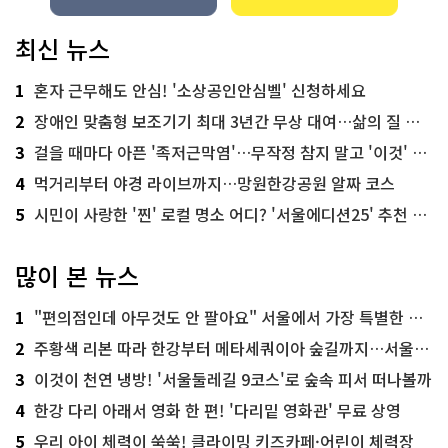
최신 뉴스
1
혼자 근무해도 안심! '소상공인안심벨' 신청하세요
2
장애인 맞춤형 보조기기 최대 3년간 무상 대여…삶의 질 높인다
3
걸을 때마다 아픈 '족저근막염'…무작정 참지 말고 '이것' 해보세요!
4
먹거리부터 야경 라이브까지…망원한강공원 알짜 코스
5
시민이 사랑한 '찐' 로컬 명소 어디? '서울에디션25' 추천 코스
많이 본 뉴스
1
"편의점인데 아무것도 안 팔아요" 서울에서 가장 특별한 편의점의 정체
2
주황색 리본 따라 한강부터 메타세쿼이아 숲길까지…서울둘레길 15코스
3
이것이 천연 냉방! '서울둘레길 9코스'로 숲속 피서 떠나볼까
4
한강 다리 아래서 영화 한 편! '다리밑 영화관' 무료 상영
5
우리 아이 체력이 쑥쑥! 클라이밍 키즈카페·어린이 체력장