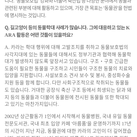
니다
동물보호법
강화와 더불어 축산법 등 다양한 분야에서 동물과
. '
'
관련된 부분에 대해 활동하고 있으며
가장 큰 목표는
동물권
을 헌법
,
'
'
에 명시하는 것입니다
.
Q.
길고양이 등의 동물학대 사례가 많습니다
그에 대응하고 있는
.
K
활동은 어떤 것들이 있을까요
ARA
?
카라는 학대 행위에 대해 고발조치를 취하고 동물보호법의
A.
사각지대에 있는 동물들에 대해서도 정부기관과 협력해 동물학
대가 발생하지 않도록 앞장서고 있습니다
구조
‧
구호 긴급한
.
도움이 필요한 동물을 구조하고 시민들이 구조한 동물의 치료와
입양을 지원합니다
사설보호소 견사 보수 및 봉사
중성화수술
.
,
지원 등을 함께 합니다
다만 사회구조적으로 착취되는 동물들
.
도 있습니다
거대한 공장식 축산 구조 등에서 희생되는 닭과 돼
.
지 등의 동물들과 더불어 동물원에 전시된 동물들 또한 학대되
고 있기는 마찬가지입니다
.
년 상근활동가
인에서 시작해서 동물병원
국내 유일 동물
2002
1
,
전문도서관
국내 최초 입양 카페
아름품
을 운영하기까지
년
,
'
'
17
의 시간이 지난 지금
동물권에 대한 카라의 고민이 더 깊어졌습
,