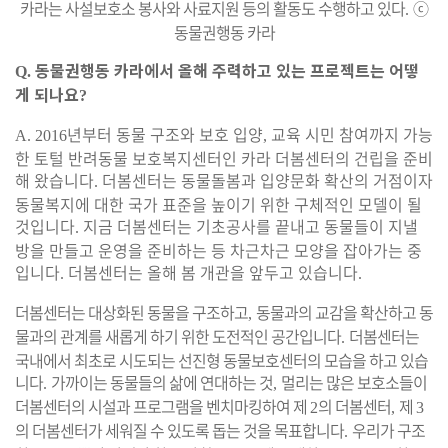
카라는 사설보호소 봉사와 사료지원 등의 활동도 수행하고 있다
ⓒ
.
동물권행동 카라
동물권행동 카라에서 올해 주력하고 있는 프로젝트는 어떻
Q.
게 되나요
?
년부터 동물 구조와 보호 입양
교육 시민 참여까지 가능
A. 2016
,
한 토털 반려동물 보호복지센터인 카라 더봄센터의 건립을 준비
해 왔습니다
더봄센터는 동물돌봄과 입양문화 확산의 거점이자
.
동물복지에 대한 국가 표준을 높이기 위한 구체적인 모델이 될
것입니다
지금 더봄센터는 기초공사를 끝내고 동물들이 지낼
.
방을 만들고 운영을 준비하는 등 차근차근 모양을 잡아가는 중
입니다
더봄센터는 올해 봄 개관을 앞두고 있습니다
.
.
더봄센터는 대상화된 동물을 구조하고
동물과의 교감을 확산하고 동
,
물과의 관계를 새롭게 하기 위한 도전적인 공간입니다
더봄센터는
.
국내에서 최초로 시도되는 선진형 동물보호센터의 모습을 하고 있습
니다
가까이는 동물들의 삶에 연대하는 것
멀리는 많은 보호소들이
.
,
더봄센터의 시설과 프로그램을 벤치마킹하여 제
의 더봄센터
제
2
,
3
의 더봄센터가 세워질 수 있도록 돕는 것을 목표합니다
우리가 구조
.