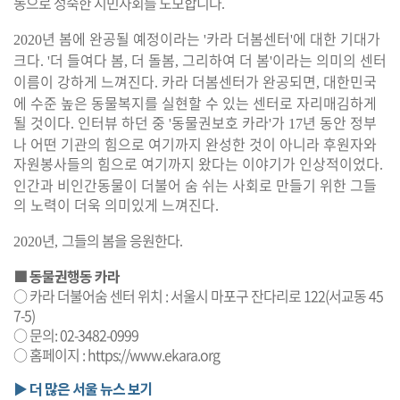
동으로 성숙한 시민사회를 도모합니다
.
년 봄에 완공될 예정이라는
카라 더봄센터
에 대한 기대가
2020
'
'
크다
더 들여다 봄
더 돌봄
그리하여 더 봄
이라는 의미의 센터
. '
,
,
'
이름이 강하게 느껴진다
카라 더봄센터가 완공되면
대한민국
.
,
에 수준 높은 동물복지를 실현할 수 있는 센터로 자리매김하게
될 것이다
인터뷰 하던 중
동물권보호 카라
가
년 동안 정부
.
'
'
17
나 어떤 기관의 힘으로 여기까지 완성한 것이 아니라 후원자와
자원봉사들의 힘으로 여기까지 왔다는 이야기가 인상적이었다
.
인간과 비인간동물이 더불어 숨 쉬는 사회로 만들기 위한 그들
의 노력이 더욱 의미있게 느껴진다
.
년
그들의 봄을 응원한다
2020
,
.
■ 동물권행동 카라
○ 카라 더불어숨 센터 위치 : 서울시 마포구 잔다리로 122(서교동 45
7-5)
○ 문의: 02-3482-0999
○ 홈페이지 :
https://www.ekara.org
▶ 더 많은 서울 뉴스 보기